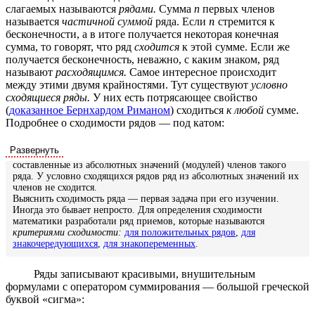
слагаемых называются
рядами.
Сумма
n
первых членов
=
+
1
i
n
называется
частичной суммой
ряда. Если
n
стремится к
S
Ряд называют сходящимся, если существует конечный
предел
его
бесконечности, а в итоге получается некоторая конечная
s
n
частичных сумм
при неограниченном возрастании
:
сумма, то говорят, что ряд
сходится
к этой сумме. Если же
n
получается бесконечность, неважно, с каким знаком, ряд
n
называют
расходящимся.
Самое интересное происходит
∑
lim
=
lim
=
lim
n
→
s
∞
s
n
=
lim
n
→
∞
a
∑
i
=
1
n
S
a
i
=
S
между этими двумя крайностями. Тут существуют
условно
n
i
→
∞
→
∞
n
n
=
1
i
сходящиеся ряды.
У них есть потрясающее свойство
(
доказанное Бернхардом Риманом
) сходиться
к любой
сумме.
→
∞
Соответственно, остаток сходящегося ряда при
стремится к
n
n
→
∞
Подробнее о сходимости рядов — под катом:
lim
=
0
нулю:
.
lim
n
→
r
∞
r
n
=
0
n
→
∞
n
Если предел частичных сумм бесконечен или не определён, ряд
расходится. У абсолютно сходящихся рядов сходятся также ряды,
по определению. Он даже не условно сходящийся: у частичных сумм
составленные из абсолютных значений (модулей) членов такого
этого ряда отсутствует предел. А ряд, составленный из абсолютных
ряда. У условно сходящихся рядов ряд из абсолютных значений их
значений членов ряда — т.е. сумма бесконечного числа единиц —
членов не сходится.
расходится.
Выяснить сходимость ряда — первая задача при его изучении.
Иногда это бывает непросто. Для определения сходимости
математики разработали ряд приемов, которые называются
критериями сходимости:
для положительных рядов
,
для
знакочередующихся
,
для знакопеременных
.
Ряды записывают красивыми, внушительным
формулами с оператором суммирования — большой греческой
буквой «сигма»: