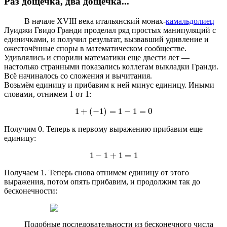
Раз дощечка, два дощечка...
В начале XVIII века итальянский монах-
камальдолиец
Луиджи Гвидо Гранди проделал ряд простых манипуляций с
единичками, и получил результат, вызвавший удивление и
ожесточённые споры в математическом сообществе.
Удивлялись и спорили математики еще двести лет —
настолько странными показались коллегам выкладки Гранди.
Всё начиналось со сложения и вычитания.
Возьмём единицу и прибавим к ней минус единицу. Иными
словами, отнимем 1 от 1:
1
+
(
−
1
)
=
1
−
1
=
0
1
+
-
1
=
1
-
1
=
0
Получим 0. Теперь к первому выражению прибавим еще
С рядом связаны две числовые последовательности:
единицу:
n
последовательность частичных сумм
первых членов ряда (здесь и
a
i
далее
—
-й элемент ряда):
i
1
−
1
+
1
=
1
1
-
1
+
1
=
1
n
∑
Получаем 1. Теперь снова отнимем единицу от этого
=
s
s
n
=
∑
i
=
1
n
a
a
i
n
i
выражения, потом опять прибавим, и продолжим так до
=
1
i
бесконечности:
и остатков ряда:
∞
∑
Подобные последовательности из бесконечного числа
=
r
r
n
=
∑
i
=
n
+
1
∞
a
a
i
n
i