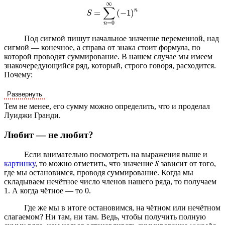
∞
∑
n
=
(
−
1
)
S
=
∑
n
=
0
∞
-
1
n
S
=
0
n
Под сигмой пишут начальное значение переменной, над
сигмой — конечное, а справа от знака стоит формула, по
которой проводят суммирование. В нашем случае мы имеем
знакочередующийся ряд, который, строго говоря, расходится.
Почему:
Тем не менее, его сумму можно определить, что и проделал
Луиджи Гранди.
Любит — не любит?
Если внимательно посмотреть на выражения выше и
картинку
, то можно отметить, что значение
S
зависит от того,
где мы остановимся, проводя суммирование. Когда мы
складываем нечётное число членов нашего ряда, то получаем
1. А когда чётное — то 0.
Где же мы в итоге остановимся, на чётном или нечётном
слагаемом? Ни там, ни там. Ведь, чтобы получить полную