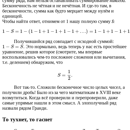
сумму ряда, нам нельзя останавливать суммирование
никогда.
Бесконечность не чётная и не нечётная. И где-то там, в
бесконечности, сумма как будто мерцает между нулём и
единицей.
Чтобы найти ответ, отнимем от 1 нашу полную сумму
S:
1
−
=
1
−
(
1
−
1
+
1
−
1
+
1
−
1
+
…
)
=
1
−
1
+
1
−
1
+
1
1
-
S
=
1
-
1
-
1
+
1
-
1
+
1
-
1
+
…
=
1
-
1
+
1
-
1
+
1
-
1
+
1
-
1
+
…
=
S
.
S
Получившийся ряд совпадает с исходной суммой:
1
−
=
.
Это нормально, ведь теперь у нас есть простейшее
1
-
S
=
S
.
S
S
уравнение, решив которое (смотрите, мы впервые
воспользовались чем-то посложнее сложения или вычитания,
т.е. делением) обнаружим, что
1
=
.
S
=
1
2
.
S
2
Вот так-то. Сложили бесконечное число целых чисел, а
получили дробь! Было из-за чего математикам в XVIII веке
возмутиться. Когда всё проверили и перепроверили, даже
самые упрямые нашли в этом смысл. А злополучный ряд
назвали рядом Гранди.
То тухнет, то гаснет