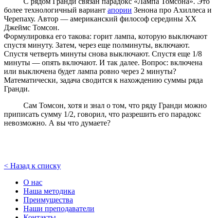
С рядом Гранди связан парадокс «Лампа Томсона». Это
более технологичный вариант
апории
Зенона про Ахиллеса и
Черепаху. Автор — американский философ середины XX
Джеймс Томсон.
Формулировка его такова: горит лампа, которую выключают
спустя минуту. Затем, через еще полминуты, включают.
Спустя четверть минуты снова выключают. Спустя еще 1/8
минуты — опять включают. И так далее. Вопрос: включена
или выключена будет лампа ровно через 2 минуты?
Математически, задача сводится к нахождению суммы ряда
Гранди.
Сам Томсон, хотя и знал о том, что ряду Гранди можно
приписать сумму 1/2, говорил, что разрешить его парадокс
невозможно. А вы что думаете?
< Назад к списку
О нас
Наша методика
Преимущества
Наши преподаватели
Контакты