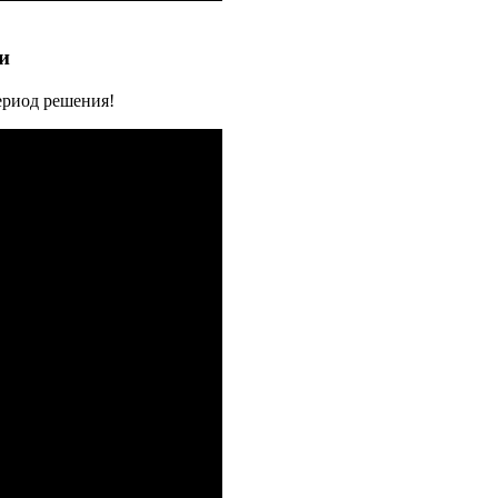
и
ериод решения!