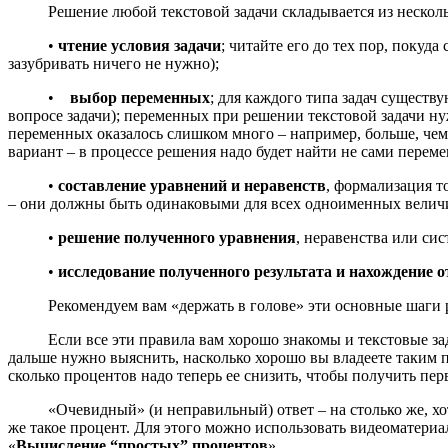
Решение любой текстовой задачи складывается из неско
•
чтение условия задачи
; читайте его до тех пор, покуд
зазубривать ничего не нужно);
•
выбор переменных
; для каждого типа задач существ
вопросе задачи); переменных при решении текстовой задачи нуж
переменных оказалось слишком много – например, больше, чем
вариант – в процессе решения надо будет найти не сами перем
•
составление уравнений и неравенств
, формализация т
– они должны быть одинаковыми для всех одноименных велич
•
решение полученного уравнения
, неравенства или сис
•
исследование полученного результата и нахождение о
Рекомендуем вам «держать в голове» эти основные шаги 
Если все эти правила вам хорошо знакомы и текстовые за
дальше нужно выяснить, насколько хорошо вы владеете таким 
сколько процентов надо теперь ее снизить, чтобы получить пе
«Очевидный» (и неправильный) ответ – на столько же, хот
же такое процент. Для этого можно использовать видеоматериал
«
Вычисление “простых” процентов
».