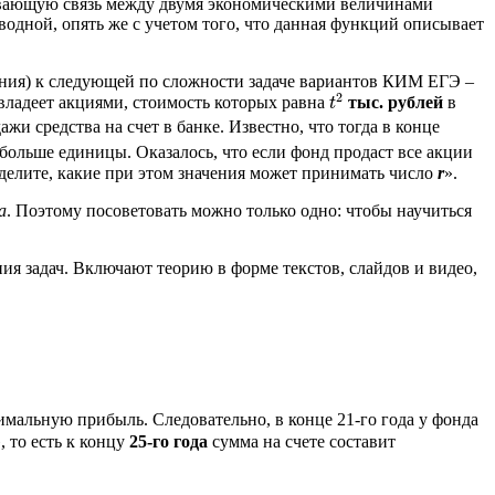
ливающую связь между двумя экономическими величинами
одной, опять же с учетом того, что данная функций описывает
шения) к следующей по сложности задаче вариантов КИМ ЕГЭ –
2
 владеет акциями, стоимость которых равна
тыс. рублей
в
t
2
t
и средства на счет в банке. Известно, что тогда в конце
больше единицы. Оказалось, что если фонд продаст все акции
еделите, какие при этом значения может принимать число
r
».
а
. Поэтому посоветовать можно только одно: чтобы научиться
ия задач. Включают теорию в форме текстов, слайдов и видео,
симальную прибыль. Следовательно, в конце 21-го года у фонда
 то есть к концу
25-го года
сумма на счете составит