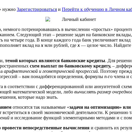
» нужно
Зарегистрироваться
и
Перейти к обучению в Личном ка
, то, немного потренировавшись в вычислении «простых» процен
жанием. Следующий этап – решение задач на банковские вклады,
 на четыре года. В конце каждого года банк увеличивает вклад 
о пополняет вклад на
х
млн рублей, где
х
— целое число. Найдите
чи,
темой которых являются банковские кредиты
. Для решени
пространенных
схем выплат по банковскому кредиту,
– диффере
ва
арифметической и геометрической прогрессий
. Поэтому прежд
огрессий – вам понадобятся определения, формулы
n
-го члена 
ита в соответствии с дифференцированной или аннуитетной схем
вующей математической модели, либо
вычислять размер очередно
решения, которые надо знать.
анием
относятся так называемые «
задачи на оптимизацию» или
 встретиться в своей экономической деятельности. К решению та
дений
и исследование функций элементарными методами и с по
о
провести непосредственные вычисления
и сравнить их резул