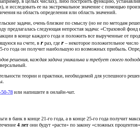
(например, в целых числах), либо построить функцию, устанав
 и исследовать ее на экстремальное значение с помощью произв
ничения на область определения или область значений.
ельские задачи, очень близкие по смыслу (но не по методам ре
году предлагалась следующая непростая задача: «Страховой фонд
акции в конце каждого года и положить все вырученные от продаж
r
r
ящуюся на счете, в
раз, где
– некоторое положительное число 
е 25-го года он получит наибольшую из возможных прибыль. Опр
одов решения
,
каждая задача уникальна и требует своего подход
иверсальный.
тельности теории и практики, необходимой для успешного решен
ы.
-50-78
или напишите в
онлайн-чат.
ги в банк в конце 21-го года, а в конце 25-го года получит мак
 течение
4 лет
они будут «расти» по закону «сложных процентов»,