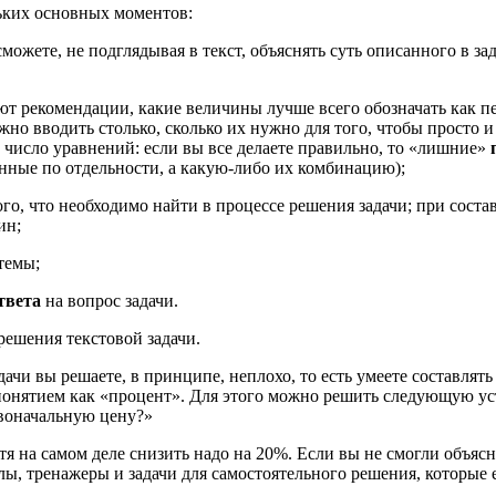
льких основных моментов:
а сможете, не подглядывая в текст, объяснять суть описанного в з
уют рекомендации, какие величины лучше всего обозначать как пе
но вводить столько, сколько их нужно для того, чтобы просто и 
 число уравнений: если вы все делаете правильно, то «лишние»
енные по отдельности, а какую-либо их комбинацию);
ого, что необходимо найти в процессе решения задачи; при сос
ин;
темы;
твета
на вопрос задачи.
решения текстовой задачи.
дачи вы решаете, в принципе, неплохо, то есть умеете составля
понятием как «процент». Для этого можно решить следующую ус
рвоначальную цену?»
я на самом деле снизить надо на 20%. Если вы не смогли объясни
ы, тренажеры и задачи для самостоятельного решения, которые е