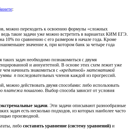
бинете
:
тов, можно переходить к освоению формулы «сложных
 ведь такие задачи уже можно встретить в вариантах КИМ ЕГЭ.
на 10% по сравнению с его размером в начале года. Кроме
 наименьшее значение
х
, при котором банк за четыре года
я таких задач необходимо познакомиться с двумя
нцированной и аннуитетной. В основе этих схем лежит уже
е чем начинать знакомиться с
«кредитной» математикой
и суммы
n
последовательных членов каждой из прогрессий.
ой, можно действовать двумя способами: либо использовать
го платежа пошагово
. Выбор способа зависит от условия
 экстремальные задачи
. Эти задачи описывают разнообразные
ких задач есть несколько подходов, из которых наиболее часто
мощью производной.
ьтаты, либо
составить уравнение (систему уравнений)
и