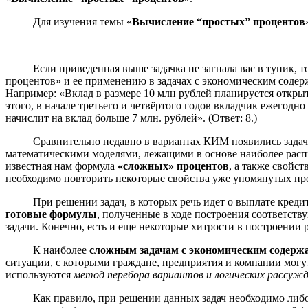
Для изучения темы «
Вычисление “простых” процентов
Если приведенная выше задачка не загнала вас в тупик
процентов» и ее применению в задачах с экономическим содер
Например: «Вклад в размере 10 млн рублей планируется открыть
этого, в начале третьего и четвёртого годов вкладчик ежегодн
начислит на вклад больше 7 млн. рублей». (Ответ: 8.)
Сравнительно недавно в вариантах КИМ появились зада
математическими моделями, лежащими в основе наиболее рас
известная нам формула
«сложных» процентов
, а также свойст
необходимо повторить некоторые свойства уже упомянутых пр
При решении задач, в которых речь идет о выплате кред
готовые формулы
, полученные в ходе построения соответст
задачи. Конечно, есть и еще некоторые хитрости в построении 
К наиболее
сложным задачам с экономическим содерж
ситуации, с которыми граждане, предприятия и компании могут
используются
метод перебора вариантов и логических рассуж
Как правило, при решении данных задач необходимо либ