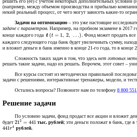
решить его (ее) с учетом некоторых дополнительных условий 
(например, между объемом производства и прибылью компании),
некий реальный процесс, от чего могут зависеть какие-то огра
Задачи на оптимизацию
– это уже настоящие исследоват
задаче с параметром
. Например, на пробном экзамене в 2017 
t
(
=
1
,
2
,
…
)
конце каждого года
. Фонд может продать все 
t
=
1
,
2
,
…
t
каждого следующего года банк будет увеличивать сумму, наход
и вложит деньги в банк именно в конце 21-го года, то в конц
Сложность таких задач в том, что здесь
нет готовых мет
решать такие задачи, надо их решать. Впрочем, этот совет – ун
Все курсы состоят из методически правильной последова
задачи с решениями, интерактивные тренажеры, модели, и тест
Остались вопросы? Позвоните нам по телефону
8 800 551
Решение задачи
По условию задачи, фонд продаст все акции и вложит день
2
2
1
=
441
будет
тыс. рублей
; эти деньги положат в банк, где в
2
1
2
=
441
4
441
рублей.
441
r
4
r