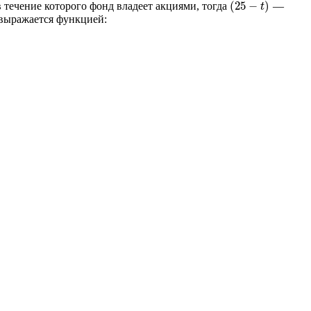
(
25
−
)
в течение которого фонд владеет акциями, тогда
—
25
-
t
t
а выражается функцией: