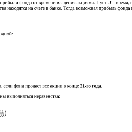
t
прибыли фонда от времени владения акциями. Пусть
– время, 
тва находятся на счете в банке. Тогда возможная прибыль фонд
водной:
, если фонд продаст все акции в конце
21-го года
,
ны выполняться неравенства:
41
)
;
441
400
00