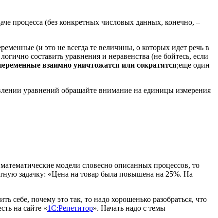
адаче процесса (без конкретных числовых данных, конечно, –
ременные (и это не всегда те величины, о которых идет речь в
логично составить уравнения и неравенства (не бойтесь, если
переменные взаимно уничтожатся или сократятся
;еще один
тавлении уравнений обращайте внимание на единицы измерения
ть математические модели словесно описанных процессов, то
тную задачку: «Цена на товар была повышена на 25%. На
ть себе, почему это так, то надо хорошенько разобраться, что
сть на сайте «
1С:Репетитор
». Начать надо с темы