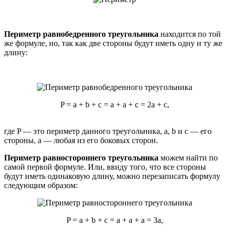
Периметр равнобедренного треугольника
находится по той
же формуле, но, так как две стороны будут иметь одну и ту же
длину:
P = a + b + c = a + a + c = 2a + c,
где P — это периметр данного треугольника, a, b и с — его
стороны, a — любая из его боковых сторон.
Периметр равностороннего треугольника
можем найти по
самой первой формуле. Или, ввиду того, что все стороны
будут иметь одинаковую длину, можно перезаписать формулу
следующим образом:
P = a + b + c = a + a + a = 3a,