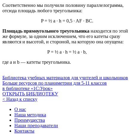
Соответственно мы получили половину параллелограмма,
отсюда площадь любого треугольника:
P = ½ a ∙ h = 0,5 ∙ AF ∙ BC.
Площадь прямоугольного треугольника
находится по этой
же формуле, за одним исключением, что его катеты сразу
являются и высотой, и стороной, на которую она опущена:
P = ½ a ∙ h = ½ a ∙ b,
где а и b — катеты треугольника.
Библиотека учебных материалов для учителей и школьников
Больше ресурсов по планиметрии для
5-11
классов
в библиотеке «1С:Урок»
ОТКРЫТЬ БИБЛИОТЕКУ
< Назад к списку
О нас
Наша методика
Преимущества
Наши преподаватели
Контакты