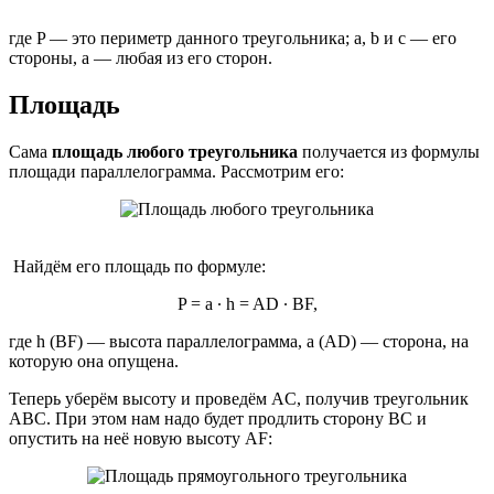
где P — это периметр данного треугольника; a, b и с — его
стороны, a — любая из его сторон.
Площадь
Сама
площадь любого треугольника
получается из формулы
площади параллелограмма. Рассмотрим его:
Найдём его площадь по формуле:
P = a ∙ h = AD ∙ BF,
где h (BF) — высота параллелограмма, a (AD) — сторона, на
которую она опущена.
Теперь уберём высоту и проведём AC, получив треугольник
ABC. При этом нам надо будет продлить сторону BC и
опустить на неё новую высоту AF: