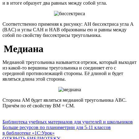
и в итоге образует два равных между собой угла.
Соответственно применяя к рисунку: AH биссектриса угла A
(BAC) и углы CAH и HAB образованы ею и равны между
собой по свойству биссектрисы треугольника.
Медиана
Медианой треугольника называется отрезок, который выходит
из какой-то вершины треугольника и соединяет его с
серединой противолежащей стороны. Её длиной и будет
являться длина этой стороны.
Сторона AM будет являться медианой треугольника ABC.
Причём по её свойству BM = CM.
Библиотека учебных материалов для учителей и школьников
Больше ресурсов по планиметрии для
5-11
классов
в библиотеке «1С:Урок»
ОТКРЫТЬ БИБЛИОТЕКУ