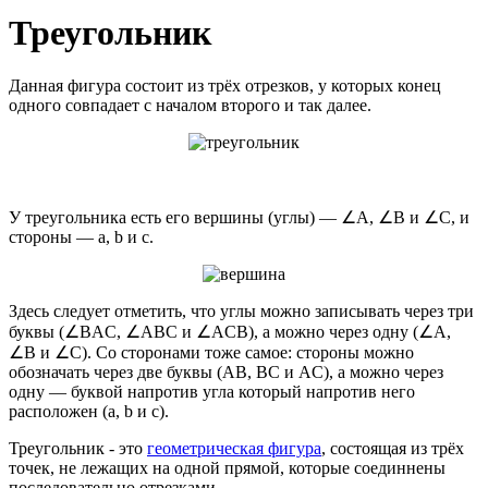
Треугольник
Данная фигура состоит из трёх отрезков, у которых конец
одного совпадает с началом второго и так далее.
У треугольника есть его вершины (углы) — ∠A, ∠B и ∠C, и
стороны — a, b и c.
Здесь следует отметить, что углы можно записывать через три
буквы (∠BAC, ∠ABC и ∠ACB), а можно через одну (∠A,
∠B и ∠C). Со сторонами тоже самое: стороны можно
обозначать через две буквы (AB, BC и AC), а можно через
одну — буквой напротив угла который напротив него
расположен (a, b и c).
Треугольник - это
геометрическая фигура
, состоящая из трёх
точек, не лежащих на одной прямой, которые соединнены
последовательно отрезками.