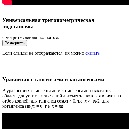
Универсальная тригонометрическая
подстановка
Смотрите слайды под катом:
Если слайды не отображаются, их можно
скачать
Уравнения с тангенсами и котангенсами
В уравнениях с тангенсами и котангенсами появляется
область допустимых значений аргумента, которая влияет на
отбор корней: для тангенса
cos(
x
) ≠ 0,
т.е.
x
≠ π
n
/2,
для
котангенса
sin(
x
) ≠ 0,
т.е.
x
≠ π
n