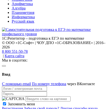
Арифметика
Алгебра
Планиметрия
Информатика
Русский язык
1С:Репетитор – подготовка к ЕГЭ по математике
© ООО «1С-Софт» | ЧОУ ДПО «1С-ОБРАЗОВАНИЕ» | 2016–
2026
8 800 551-50-78
|
Карта сайта
Мы в соцсетях:
Вход
С помощью email
По номеру телефона
через ВКонтакте
Запомнить меня
Регистрация
Забыли свой пароль?
Другие способы входа