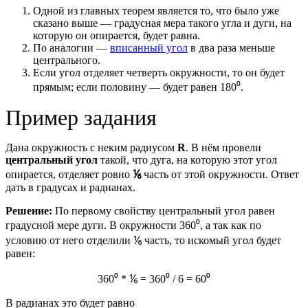
Одной из главных теорем является то, что было уже
сказано выше ― градусная мера такого угла и дуги, на
которую он опирается, будет равна.
По аналогии ―
вписанный угол
в два раза меньше
центрального.
Если угол отделяет четверть окружности, то он будет
прямым; если половину ― будет равен 180⁰.
Пример задания
Дана окружность с неким радиусом
R
. В нём провели
центральный угол
такой, что дуга, на которую этот угол
опирается, отделяет ровно
⅙
часть от этой окружности. Ответ
дать в градусах и радианах.
Решение:
По первому свойству центральный угол равен
градусной мере дуги. В окружности 360⁰, а так как по
условию от него отделили ⅙ часть, то искомый угол будет
равен:
360⁰ * ⅙ = 360⁰ / 6 = 60⁰
В радианах это будет равно