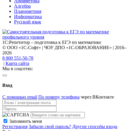
Арифметика
Алгебра
Планиметрия
Информатика
Русский язык
1С:Репетитор – подготовка к ЕГЭ по математике
© ООО «1С-Софт» | ЧОУ ДПО «1С-ОБРАЗОВАНИЕ» | 2016–
2026
8 800 551-50-78
|
Карта сайта
Мы в соцсетях:
Вход
С помощью email
По номеру телефона
через ВКонтакте
Запомнить меня
Регистрация
Забыли свой пароль?
Другие способы входа