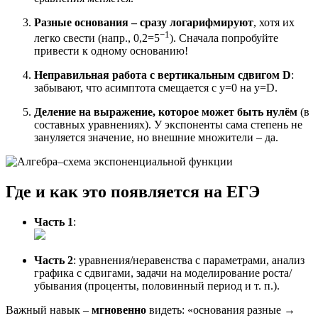
Разные основания – сразу логарифмируют
, хотя их
−1
легко свести (напр., 0,2=5
). Сначала попробуйте
привести к одному основанию!
Неправильная работа с вертикальным сдвигом D
:
забывают, что асимптота смещается с y=0 на y=D.
Деление на выражение, которое может быть нулём
(в
составных уравнениях). У экспоненты сама степень не
зануляется значение, но внешние множители – да.
Где и как это появляется на ЕГЭ
Часть 1
:
Часть 2
: уравнения/неравенства с параметрами, анализ
графика с сдвигами, задачи на моделирование роста/
убывания (проценты, половинный период и т. п.).
Важный навык –
мгновенно
видеть: «основания разные →