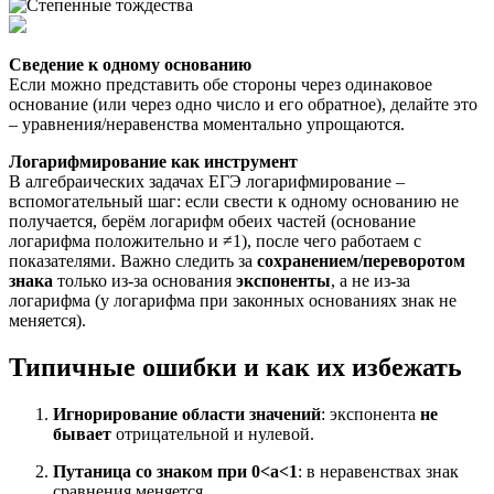
Сведение к одному основанию
Если можно представить обе стороны через одинаковое
основание (или через одно число и его обратное), делайте это
– уравнения/неравенства моментально упрощаются.
Логарифмирование как инструмент
В алгебраических задачах ЕГЭ логарифмирование –
вспомогательный шаг: если свести к одному основанию не
получается, берём логарифм обеих частей (основание
логарифма положительно и ≠1), после чего работаем с
показателями. Важно следить за
сохранением/переворотом
знака
только из-за основания
экспоненты
, а не из-за
логарифма (у логарифма при законных основаниях знак не
меняется).
Типичные ошибки и как их избежать
Игнорирование области значений
: экспонента
не
бывает
отрицательной и нулевой.
Путаница со знаком при 0<a<1
: в неравенствах знак
сравнения меняется.