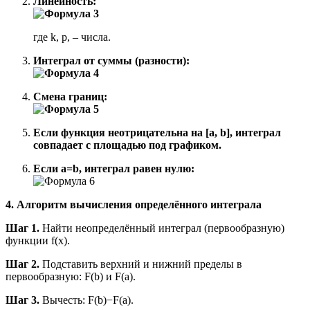
Линейность:
где k, p, – числа.
Интеграл от суммы (разности):
Смена границ:
Если функция неотрицательна на [a, b], интеграл
совпадает с площадью под графиком.
Если a=b, интеграл равен нулю:
4. Алгоритм вычисления определённого интеграла
Шаг 1.
Найти неопределённый интеграл (первообразную)
функции f(x).
Шаг 2.
Подставить верхний и нижний пределы в
первообразную: F(b) и F(a).
Шаг 3.
Вычесть: F(b)−F(a).