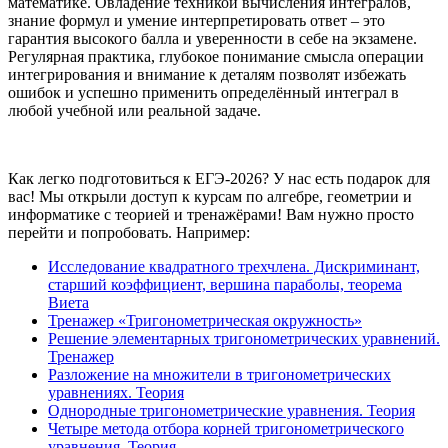
математике. Овладение техникой вычисления интегралов,
знание формул и умение интерпретировать ответ – это
гарантия высокого балла и уверенности в себе на экзамене.
Регулярная практика, глубокое понимание смысла операции
интегрирования и внимание к деталям позволят избежать
ошибок и успешно применить определённый интеграл в
любой учебной или реальной задаче.
Как легко подготовиться к ЕГЭ-2026? У нас есть подарок для
вас! Мы открыли доступ к курсам по алгебре, геометрии и
информатике с теорией и тренажёрами! Вам нужно просто
перейти и попробовать. Например:
Исследование квадратного трехчлена. Дискриминант,
старший коэффициент, вершина параболы, теорема
Виета
Тренажер «Тригонометрическая окружность»
Решение элементарных тригонометрических уравнений.
Тренажер
Разложение на множители в тригонометрических
уравнениях. Теория
Однородные тригонометрические уравнения. Теория
Четыре метода отбора корней тригонометрического
уравнения. Теория