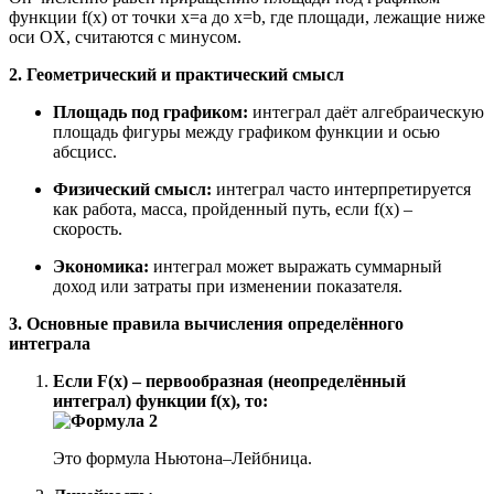
функции f(x) от точки x=a до x=b, где площади, лежащие ниже
оси OX, считаются с минусом.
2. Геометрический и практический смысл
Площадь под графиком:
интеграл даёт алгебраическую
площадь фигуры между графиком функции и осью
абсцисс.
Физический смысл:
интеграл часто интерпретируется
как работа, масса, пройденный путь, если f(x) –
скорость.
Экономика:
интеграл может выражать суммарный
доход или затраты при изменении показателя.
3. Основные правила вычисления определённого
интеграла
Если F(x) – первообразная (неопределённый
интеграл) функции f(x), то:
Это формула Ньютона–Лейбница.