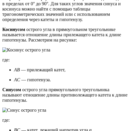
в пределах от 0° до 90°. Для таких углов значения синуса и
косинуса можно найти с помощью таблицы
тригонометрических значений или с использованием
определения через катеты и гипотенузу.
Косинусом
острого угла в прямоугольном треугольнике
называется отношение длины прилежащего катета к длине
гипотенузы. Рассмотрим на рисунке:
где:
AB
— прилежащий катет,
AC
— гипотенуза.
Синусом
острого угла прямоугольного треугольника
называют отношение длины противолежащего катета к длине
гипотенузы.
где:
BC
— катет, лежащий напротив угла α,