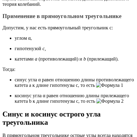
теория колебаний.
Применение в прямоугольном треугольнике
Допустим, у нас есть прямоугольный треугольник с:
углом α,
гипотенузой
c,
катетами
a
(противолежащий) и
b
(прилежащий).
Тогда:
синус угла α равен отношению длины противолежащего
катета a к длине гипотенузы c, то есть
косинус угла α равен отношению длины прилежащего
катета b к длине гипотенузы c, то есть
Синус и косинус острого угла
треугольника
В прямоугольном треугольнике острые углы всегда находятся