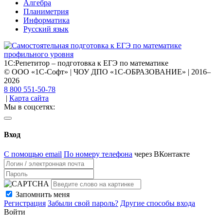
Алгебра
Планиметрия
Информатика
Русский язык
1С:Репетитор – подготовка к ЕГЭ по математике
© ООО «1С-Софт» | ЧОУ ДПО «1С-ОБРАЗОВАНИЕ» | 2016–
2026
8 800 551-50-78
|
Карта сайта
Мы в соцсетях:
Вход
С помощью email
По номеру телефона
через ВКонтакте
Запомнить меня
Регистрация
Забыли свой пароль?
Другие способы входа
Войти