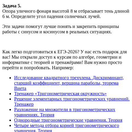
Задача 5.
Опора уличного фонаря высотой 8 м отбрасывает тень длиной
6 м. Определите угол падения солнечных лучей.
Эти задачи помогут лучше понять и закрепить принципы
работы с синусом и косинусом в реальных ситуациях.
Как легко подготовиться к ЕГЭ-2026? У нас есть подарок для
вас! Мы открыли доступ к курсам по алгебре, геометрии и
информатике с теорией и тренажёрами! Вам нужно просто
перейти и попробовать. Например:
Исследование квадратного трехчлена. Дискриминант,
старший коэффициент, вершина параболы, теорема
Виета
Тренажер «Тригонометрическая окружность»
Решение элементарных тригонометрических уравнений.
Тренажер
Разложение на множители в тригонометрических
уравнениях. Теория
Однородные тригонометрические уравнения. Теория
Четыре метода отбора корней тригонометрического
уравнения. Теория