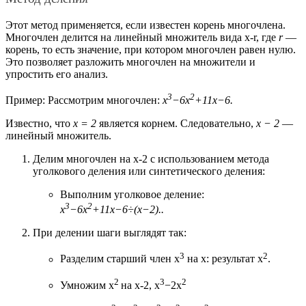
Этот метод применяется, если известен корень многочлена.
Многочлен делится на линейный множитель вида
x-r
, где
r
—
корень, то есть значение, при котором многочлен равен нулю.
Это позволяет разложить многочлен на множители и
упростить его анализ.
3
2
Пример: Рассмотрим многочлен:
x
−
6x
+11x−6
.
Известно, что
x = 2
является корнем. Следовательно,
x − 2
—
линейный множитель.
Делим многочлен на
x-2
с использованием метода
уголкового деления или синтетического деления:
Выполним уголковое деление:
3
2
x
−
6x
+11x−6÷(x−2).
.
При делении шаги выглядят так:
3
2
Разделим старший член
x
на
x
: результат
x
.
2
3
2
Умножим
x
на
x-2
,
x
−
2x