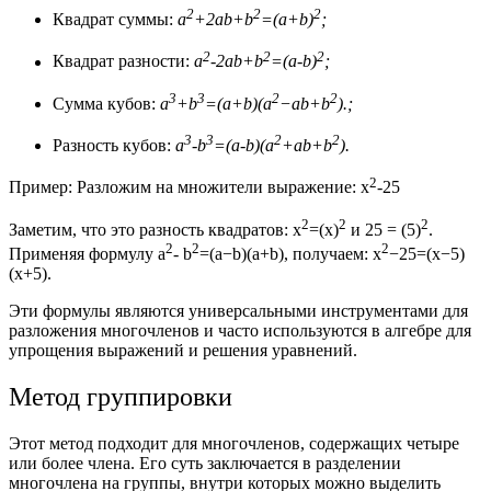
2
2
2
Квадрат суммы:
a
+2ab+
b
=
(a+b)
;
2
2
2
Квадрат разности:
a
-2ab+
b
=
(a-b)
;
3
3
2
2
Сумма кубов:
a
+
b
=(a+b)(
a
−ab+
b
).
;
3
3
2
2
Разность кубов:
a
-
b
=(a-b)(
a
+ab+
b
)
.
2
Пример: Разложим на множители выражение:
x
-25
2
2
2
Заметим, что это разность квадратов:
x
=
(x)
и
25 =
(5)
.
2
2
2
Применяя формулу
a
-
b
=(a−b)(a+b)
, получаем:
x
−25=(x−5)
(x+5).
Эти формулы являются универсальными инструментами для
разложения многочленов и часто используются в алгебре для
упрощения выражений и решения уравнений.
Метод группировки
Этот метод подходит для многочленов, содержащих четыре
или более члена. Его суть заключается в разделении
многочлена на группы, внутри которых можно выделить