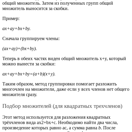
общий множитель. Затем из полученных групп общий
множитель выносится за скобки.
Пример:
ax+ay+bx+by.
Сначала группируем члены:
(ax+ay)+(bx+by).
Теперь в обеих частях виден общий множитель
x+y
, который
можно вынести за скобки:
ax+ay+bx+by=(a+b)(x+y).
Таким образом, метод группировки помогает разложить
многочлен на множители, даже если у всех членов нет общего
множителя сразу.
Подбор множителей (для квадратных трехчленов)
Этот метод используется для разложения квадратных
трёхчленов вида
ax
2
+bx+c
. Необходимо найти два числа,
произведение которых равно
a
c
, а сумма равна
b
. После