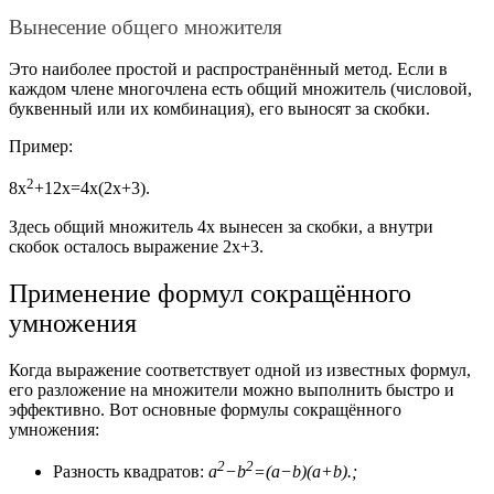
Вынесение общего множителя
Это наиболее простой и распространённый метод. Если в
каждом члене многочлена есть общий множитель (числовой,
буквенный или их комбинация), его выносят за скобки.
Пример:
2
8
x
+12x=4x(2x+3).
Здесь общий множитель
4x
вынесен за скобки, а внутри
скобок осталось выражение
2x+3
.
Применение формул сокращённого
умножения
Когда выражение соответствует одной из известных формул,
его разложение на множители можно выполнить быстро и
эффективно. Вот основные формулы сокращённого
умножения:
2
2
Разность квадратов:
a
−
b
=(a−b)(a+b).
;