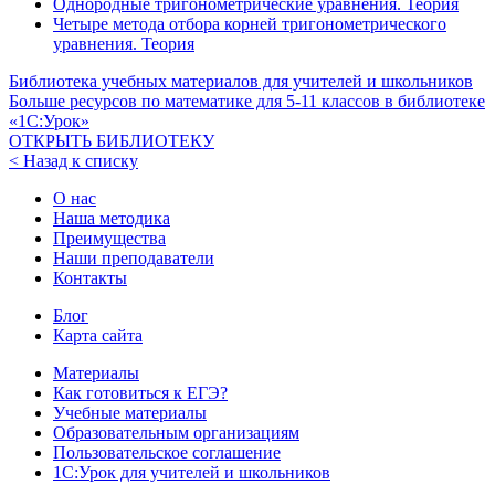
Однородные тригонометрические уравнения. Теория
Четыре метода отбора корней тригонометрического
уравнения. Теория
Библиотека учебных материалов для учителей и школьников
Больше ресурсов по математике для
5-11
классов в библиотеке
«1С:Урок»
ОТКРЫТЬ БИБЛИОТЕКУ
< Назад к списку
О нас
Наша методика
Преимущества
Наши преподаватели
Контакты
Блог
Карта сайта
Материалы
Как готовиться к ЕГЭ?
Учебные материалы
Образовательным организациям
Пользовательское соглашение
1С:Урок для учителей и школьников