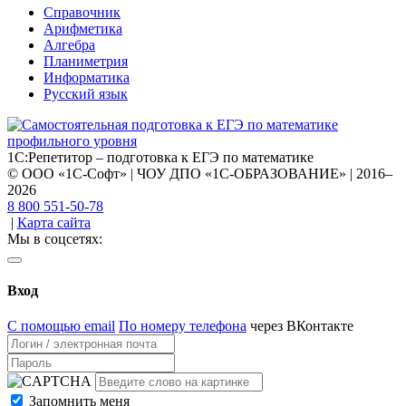
Справочник
Арифметика
Алгебра
Планиметрия
Информатика
Русский язык
1С:Репетитор – подготовка к ЕГЭ по математике
© ООО «1С-Софт» | ЧОУ ДПО «1С-ОБРАЗОВАНИЕ» | 2016–
2026
8 800 551-50-78
|
Карта сайта
Мы в соцсетях:
Вход
С помощью email
По номеру телефона
через ВКонтакте
Запомнить меня