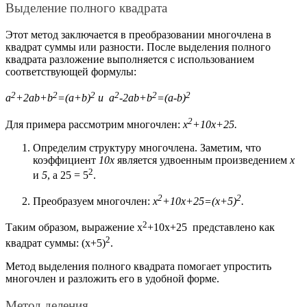
Выделение полного квадрата
Этот метод заключается в преобразовании многочлена в
квадрат суммы или разности. После выделения полного
квадрата разложение выполняется с использованием
соответствующей формулы:
2
2
2
2
2
2
a
+2ab+
b
=
(a+b)
и
a
-2ab+
b
=
(a-b)
2
Для примера рассмотрим многочлен:
x
+10x+25
.
Определим структуру многочлена. Заметим, что
коэффициент
10x
является удвоенным произведением
x
2
и
5
, а
25 = 5
.
2
2
Преобразуем многочлен:
x
+10x+25=
(x+5)
.
2
Таким образом, выражение
x
+10x+25
представлено как
2
квадрат суммы:
(x+5)
.
Метод выделения полного квадрата помогает упростить
многочлен и разложить его в удобной форме.
Метод деления