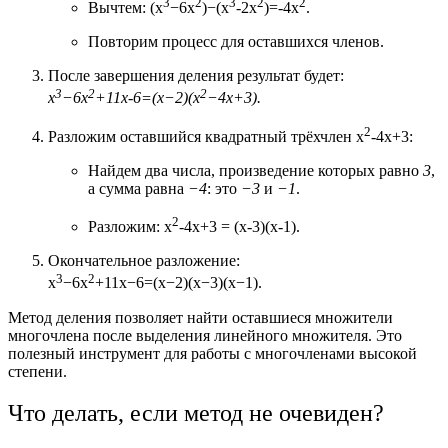
3
2
3
2
2
Вычтем:
(
x
−
6x
)−(
x
-
2x
)=
-4x
.
Повторим процесс для оставшихся членов.
После завершения деления результат будет:
3
2
2
x
−
6x
+11x-6=(x−2)(
x
−4x+3)
.
2
Разложим оставшийся квадратный трёхчлен
x
-4x+3
:
Найдем два числа, произведение которых равно
3
,
а сумма равна
−4
: это
−3
и
−1
.
2
Разложим:
x
-4x+3 = (x-3)(x-1)
.
Окончательное разложение:
3
2
x
−
6x
+11x−6=(x−2)(x−3)(x−1).
Метод деления позволяет найти оставшиеся множители
многочлена после выделения линейного множителя. Это
полезный инструмент для работы с многочленами высокой
степени.
Что делать, если метод не очевиден?