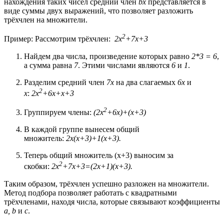
нахождения таких чисел средний член
bx
представляется в
виде суммы двух выражений, что позволяет разложить
трёхчлен на множители.
2
Пример: Рассмотрим трёхчлен:
2x
+7x+3
Найдем два числа, произведение которых равно
2*3 = 6
,
а сумма равна
7
. Этими числами являются
6
и
1
.
Разделим средний член
7x
на два слагаемых
6x
и
2
x
:
2x
+6x+x+3
2
Группируем члены:
(2x
+6x)+(x+3)
В каждой группе вынесем общий
множитель:
2x(x+3)+1(x+3).
Теперь общий множитель
(x+3)
выносим за
2
скобки:
2x
+7x+3=(2x+1)(x+3).
Таким образом, трёхчлен успешно разложен на множители.
Метод подбора позволяет работать с квадратными
трёхчленами, находя числа, которые связывают коэффициенты
a, b
и
c
.