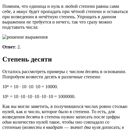
Помним, что единица и нуль в любой степени равны сами
себе, а
минус
будет пропадать при чётной степени и оставаться
при возведении в нечётную степень. Упрощать в данном
выражении не требуется и нечего, так что сразу можно
подставить числа:
Ответ
: 2.
Степень десяти
Осталось рассмотреть примеры с числом
десять
в основании.
Попробуем возвести десять в различные степени:
10⁴ = 10 ∙ 10 ∙10 ∙10 = 10000.
10⁶ = 10 ∙10 ∙10 ∙10 ∙10 ∙10 = 1000000.
Как вы могли заметить, в получившихся числах ровно столько
нулей, как и число, которое было в степени. То есть, для
возведения
десяти
в степень нужно записать после цифры
один
количество нулей такое, чтобы оно совпадало со
степенью (
возвести в квадрат
— значит
два нуля
дописать;
в