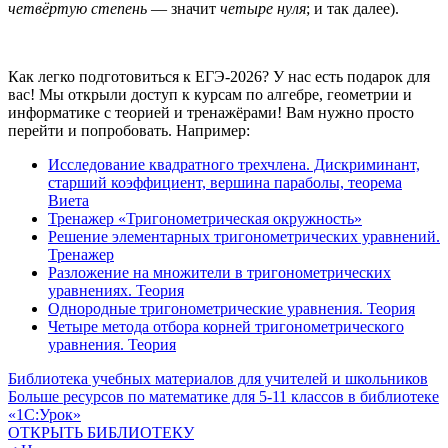
четвёртую степень
— значит
четыре нуля
; и так далее).
Как легко подготовиться к ЕГЭ-2026? У нас есть подарок для
вас! Мы открыли доступ к курсам по алгебре, геометрии и
информатике с теорией и тренажёрами! Вам нужно просто
перейти и попробовать. Например:
Исследование квадратного трехчлена. Дискриминант,
старший коэффициент, вершина параболы, теорема
Виета
Тренажер «Тригонометрическая окружность»
Решение элементарных тригонометрических уравнений.
Тренажер
Разложение на множители в тригонометрических
уравнениях. Теория
Однородные тригонометрические уравнения. Теория
Четыре метода отбора корней тригонометрического
уравнения. Теория
Библиотека учебных материалов для учителей и школьников
Больше ресурсов по математике для
5-11
классов в библиотеке
«1С:Урок»
ОТКРЫТЬ БИБЛИОТЕКУ