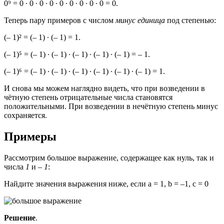
0⁹ = 0 ∙ 0 ∙ 0 ∙ 0 ∙ 0 ∙ 0 ∙ 0 ∙ 0 ∙ 0 = 0.
Теперь пару примеров с числом
минус единица
под степенью:
(– 1)² = (– 1) ∙ (– 1) = 1.
(– 1)⁵ = (– 1) ∙ (– 1) ∙ (– 1) ∙ (– 1) ∙ (– 1) = – 1.
(– 1)⁶ = (– 1) ∙ (– 1) ∙ (– 1) ∙ (– 1) ∙ (– 1) ∙ (– 1) = 1.
И снова мы можем наглядно видеть, что при возведении в
чётную степень отрицательные числа становятся
положительными. При возведении в нечётную степень минус
сохраняется.
Примеры
Рассмотрим большое выражение, содержащее как нуль, так и
числа
1
и
– 1
:
Найдите значения выражения ниже, если a = 1, b = –1, c = 0
Решение
.