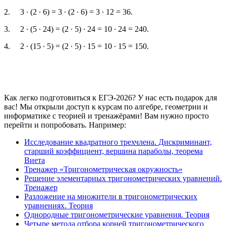
2. 3 ∙ (2 ∙ 6) = 3 ∙ (2 ∙ 6) = 3 ∙ 12 = 36.
3. 2 ∙ (5 ∙ 24) = (2 ∙ 5) ∙ 24 = 10 ∙ 24 = 240.
4. 2 ∙ (15 ∙ 5) = (2 ∙ 5) ∙ 15 = 10 ∙ 15 = 150.
Как легко подготовиться к ЕГЭ-2026? У нас есть подарок для
вас! Мы открыли доступ к курсам по алгебре, геометрии и
информатике с теорией и тренажёрами! Вам нужно просто
перейти и попробовать. Например:
Исследование квадратного трехчлена. Дискриминант,
старший коэффициент, вершина параболы, теорема
Виета
Тренажер «Тригонометрическая окружность»
Решение элементарных тригонометрических уравнений.
Тренажер
Разложение на множители в тригонометрических
уравнениях. Теория
Однородные тригонометрические уравнения. Теория
Четыре метода отбора корней тригонометрического