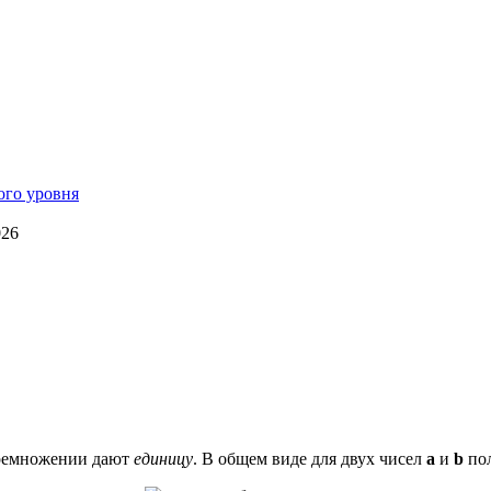
026
еремножении дают
единицу
. В общем виде для двух чисел
a
и
b
по