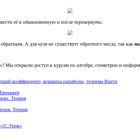
евести её в обыкновенную и после
перевернуть
:
я обратным. А для
нуля
не существует обратного числа, так как
на
вас! Мы открыли доступ к курсам по алгебре, геометрии и инфор
арший коэффициент, вершина параболы, теорема Виета
Тренажер
иях. Теория
ения. Теория
 «1С:Урок»