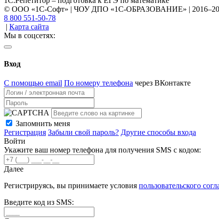
1С:Репетитор – подготовка к ЕГЭ по математике
© ООО «1С-Софт» | ЧОУ ДПО «1С-ОБРАЗОВАНИЕ» | 2016–2
8 800 551-50-78
|
Карта сайта
Мы в соцсетях:
Вход
С помощью email
По номеру телефона
через ВКонтакте
Запомнить меня
Регистрация
Забыли свой пароль?
Другие способы входа
Войти
Укажите ваш номер телефона для получения SMS с кодом:
Далее
Регистрируясь, вы принимаете условия
пользовательского сог
Введите код из SMS: