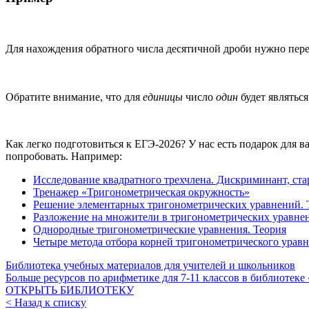
Для нахождения обратного числа десятичной дроби нужно пер
Обратите внимание, что для
единицы
число
один
будет являтьс
Как легко подготовиться к ЕГЭ-2026? У нас есть подарок для 
попробовать. Например:
Исследование квадратного трехчлена. Дискриминант, ст
Тренажер «Тригонометрическая окружность»
Решение элементарных тригонометрических уравнений. 
Разложение на множители в тригонометрических уравнен
Однородные тригонометрические уравнения. Теория
Четыре метода отбора корней тригонометрического уравн
Библиотека учебных материалов для учителей и школьников
Больше ресурсов по арифметике для
7-11
классов в библиотеке
ОТКРЫТЬ БИБЛИОТЕКУ
< Назад к списку