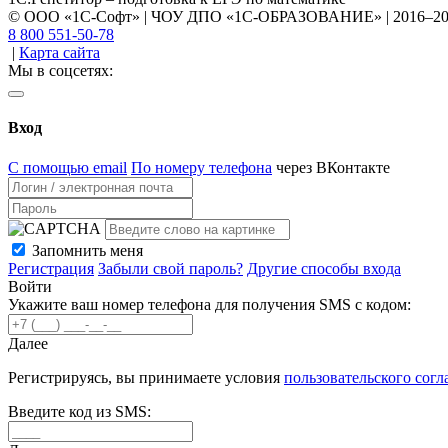
© ООО «1С-Софт» | ЧОУ ДПО «1С-ОБРАЗОВАНИЕ» | 2016–2
8 800 551-50-78
|
Карта сайта
Мы в соцсетях:
Вход
С помощью email
По номеру телефона
через ВКонтакте
Запомнить меня
Регистрация
Забыли свой пароль?
Другие способы входа
Войти
Укажите ваш номер телефона для получения SMS с кодом:
Далее
Регистрируясь, вы принимаете условия
пользовательского сог
Введите код из SMS: