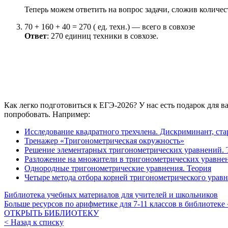
Теперь можем ответить на вопрос задачи, сложив количе
70 + 160 + 40 = 270 ( ед. техн.) — всего в совхозе
Ответ
: 270 единиц техники в совхозе.
Как легко подготовиться к ЕГЭ-2026? У нас есть подарок для 
попробовать. Например:
Исследование квадратного трехчлена. Дискриминант, ст
Тренажер «Тригонометрическая окружность»
Решение элементарных тригонометрических уравнений. 
Разложение на множители в тригонометрических уравнен
Однородные тригонометрические уравнения. Теория
Четыре метода отбора корней тригонометрического уравн
Библиотека учебных материалов для учителей и школьников
Больше ресурсов по арифметике для
7-11
классов в библиотеке
ОТКРЫТЬ БИБЛИОТЕКУ
< Назад к списку