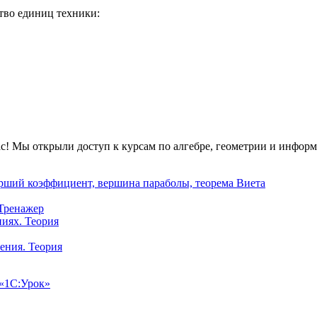
ство единиц техники:
вас! Мы открыли доступ к курсам по алгебре, геометрии и инфор
арший коэффициент, вершина параболы, теорема Виета
Тренажер
иях. Теория
ения. Теория
 «1С:Урок»