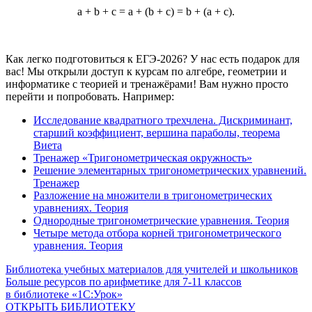
a + b + c = a + (b + c) = b + (a + c).
Как легко подготовиться к ЕГЭ-2026? У нас есть подарок для
вас! Мы открыли доступ к курсам по алгебре, геометрии и
информатике с теорией и тренажёрами! Вам нужно просто
перейти и попробовать. Например:
Исследование квадратного трехчлена. Дискриминант,
старший коэффициент, вершина параболы, теорема
Виета
Тренажер «Тригонометрическая окружность»
Решение элементарных тригонометрических уравнений.
Тренажер
Разложение на множители в тригонометрических
уравнениях. Теория
Однородные тригонометрические уравнения. Теория
Четыре метода отбора корней тригонометрического
уравнения. Теория
Библиотека учебных материалов для учителей и школьников
Больше ресурсов по арифметике для
7-11
классов
в библиотеке «1С:Урок»
ОТКРЫТЬ БИБЛИОТЕКУ