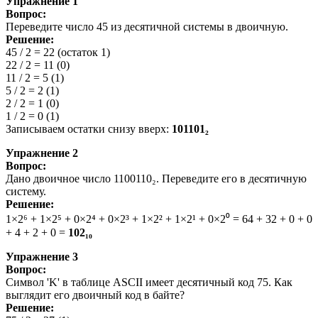
Упражнение 1
Вопрос:
Переведите число 45 из десятичной системы в двоичную.
Решение:
45 / 2 = 22 (остаток 1)
22 / 2 = 11 (0)
11 / 2 = 5 (1)
5 / 2 = 2 (1)
2 / 2 = 1 (0)
1 / 2 = 0 (1)
Записываем остатки снизу вверх:
101101
₂
Упражнение 2
Вопрос:
Дано двоичное число 1100110₂. Переведите его в десятичную
систему.
Решение:
1×2⁶ + 1×2⁵ + 0×2⁴ + 0×2³ + 1×2² + 1×2¹ + 0×2⁰ = 64 + 32 + 0 + 0
+ 4 + 2 + 0 =
102
₁₀
Упражнение 3
Вопрос:
Символ 'K' в таблице ASCII имеет десятичный код 75. Как
выглядит его двоичный код в байте?
Решение: