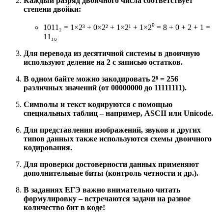
Каждый разряд двоичного числа соответствует
степени двойки:
1011₂ = 1×2³ + 0×2² + 1×2¹ + 1×2⁰ = 8 + 0 + 2 + 1 =
11₁₀
Для перевода из десятичной системы в двоичную
используют деление на 2 с записью остатков.
В одном байте можно закодировать 2
⁸
= 256
различных значений (от 00000000 до 11111111).
Символы и текст кодируются с помощью
специальных таблиц – например, ASCII или Unicode.
Для представления изображений, звуков и других
типов данных также используются схемы двоичного
кодирования.
Для проверки достоверности данных применяют
дополнительные биты (контроль четности и др.).
В заданиях ЕГЭ важно внимательно читать
формулировку – встречаются задачи на разное
количество бит в коде!