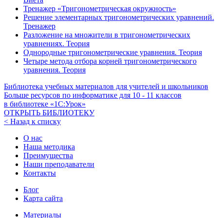
Тренажер «Тригонометрическая окружность»
Решение элементарных тригонометрических уравнений.
Тренажер
Разложение на множители в тригонометрических
уравнениях. Теория
Однородные тригонометрические уравнения. Теория
Четыре метода отбора корней тригонометрического
уравнения. Теория
Библиотека учебных материалов для учителей и школьников
Больше ресурсов по информатике для
10 - 11
классов
в библиотеке «1С:Урок»
ОТКРЫТЬ БИБЛИОТЕКУ
< Назад к списку
О нас
Наша методика
Преимущества
Наши преподаватели
Контакты
Блог
Карта сайта
Материалы