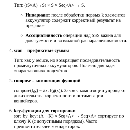
Тип: ((S×A)→S) × S × Seq<A> → S.
Инвариант
: после обработки первых k элементов
аккумулятор содержит корректный результат на
префиксе.
Ассоциативность
операции над SSS важна для
доказуемости и возможной распараллеливаемости.
scan – префиксные суммы
Тип: как у reduce, но возвращает последовательность
промежуточных аккумуляторов. Полезно для задач
«нарастающих» подсчётов.
compose – композиция функций
compose(f,g) = λx. f(g(x)). Законы композиции упрощают
доказательства корректности и оптимизации
конвейеров.
key-функции для сортировки
sort_by_key: (A→K) × Seq<A> → Seq<A> сортирует по
ключу K (с допустимым порядком). Часто
предпочтительнее компараторов.