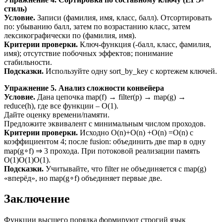
стиль)
Условие.
Записи (фамилия, имя, класс, балл). Отсортировать
по: убыванию балл, затем по возрастанию класс, затем
лексикографически по (фамилия, имя).
Критерии проверки.
Ключ-функция (-балл, класс, фамилия,
имя); отсутствие побочных эффектов; понимание
стабильности.
Подсказки.
Используйте одну sort_by_key с кортежем ключей.
Упражнение 5. Анализ сложности конвейера
Условие.
Дана цепочка map(f) → filter(p) → map(g) →
reduce(h), где все функции – O(1).
Дайте оценку времени/памяти.
Предложите эквивалент с минимальным числом проходов.
Критерии проверки.
Исходно O(n)+O(n) +O(n) =O(n) с
коэффициентом 4; после fusion: объединить две map в одну
map(g∘f) ⇒ 3 прохода. При потоковой реализации память
O(1)O(1)O(1).
Подсказки.
Учитывайте, что filter не объединяется с map(g)
«вперёд», но map(g∘f) объединяет первые две.
Заключение
Функции высшего порядка формируют строгий язык