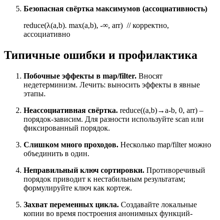
Безопасная свёртка максимумов (ассоциативность)
reduce(λ(a,b). max(a,b), -∞, arr) // корректно,
ассоциативно
Типичные ошибки и профилактика
Побочные эффекты в map/filter.
Вносят
недетерминизм. Лечить: выносить эффекты в явные
этапы.
Неассоциативная свёртка.
reduce((a,b)→a-b, 0, arr) –
порядок-зависим. Для разности используйте scan или
фиксированный порядок.
Слишком много проходов.
Несколько map/filter можно
объединить в один.
Неправильный ключ сортировки.
Противоречивый
порядок приводит к нестабильным результатам;
формулируйте ключ как кортеж.
Захват переменных цикла.
Создавайте локальные
копии во время построения анонимных функций-