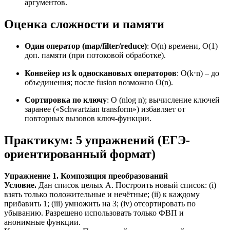
аргументов.
Оценка сложности и памяти
Один оператор (map/filter/reduce)
: O(n) времени, O(1)
доп. памяти (при потоковой обработке).
Конвейер из k односкановых операторов
: O(k⋅n) – до
объединения; после fusion возможно O(n).
Сортировка по ключу
: O (nlog n); вычисление ключей
заранее («Schwartzian transform») избавляет от
повторных вызовов ключ-функции.
Практикум: 5 упражнений (ЕГЭ-
ориентированный формат)
Упражнение 1. Композиция преобразований
Условие.
Дан список целых A. Построить новый список: (i)
взять только положительные и нечётные; (ii) к каждому
прибавить 1; (iii) умножить на 3; (iv) отсортировать по
убыванию. Разрешено использовать только ФВП и
анонимные функции.