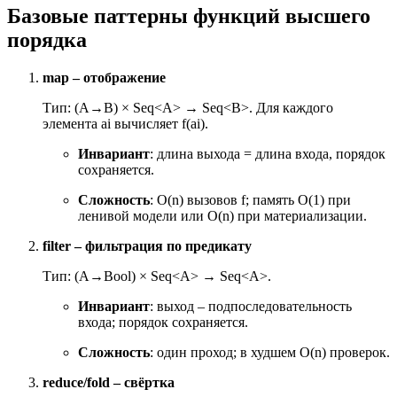
Базовые паттерны функций высшего
порядка
map – отображение
Тип: (A→B) × Seq<A> → Seq<B>. Для каждого
элемента a
i
вычисляет f(a
i
).
Инвариант
: длина выхода = длина входа, порядок
сохраняется.
Сложность
: O(n) вызовов f; память O(1) при
ленивой модели или O(n) при материализации.
filter – фильтрация по предикату
Тип: (A→Bool) × Seq<A> → Seq<A>.
Инвариант
: выход – подпоследовательность
входа; порядок сохраняется.
Сложность
: один проход; в худшем O(n) проверок.
reduce
/
fold
– свёртка