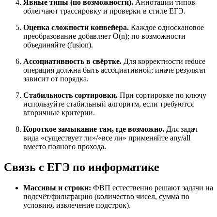
Явные типы (по возможности).
Аннотации типов
облегчают трассировку и проверки в стиле ЕГЭ.
Оценка сложности конвейера.
Каждое односкановое
преобразование добавляет O(n); по возможности
объединяйте (fusion).
Ассоциативность в свёртке.
Для корректности reduce
операция должна быть ассоциативной; иначе результат
зависит от порядка.
Стабильность сортировки.
При сортировке по ключу
используйте стабильный алгоритм, если требуются
вторичные критерии.
Короткое замыкание там, где возможно.
Для задач
вида «существует ли»/«все ли» применяйте any/all
вместо полного прохода.
Связь с ЕГЭ по информатике
Массивы и строки:
ФВП естественно решают задачи на
подсчёт/фильтрацию (количество чисел, сумма по
условию, извлечение подстрок).