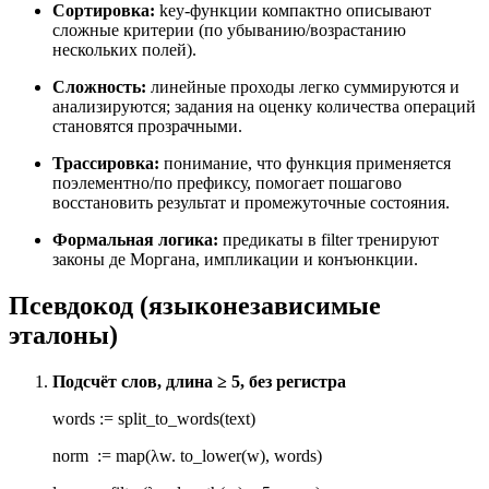
Сортировка:
key-функции компактно описывают
сложные критерии (по убыванию/возрастанию
нескольких полей).
Сложность:
линейные проходы легко суммируются и
анализируются; задания на оценку количества операций
становятся прозрачными.
Трассировка:
понимание, что функция применяется
поэлементно/по префиксу, помогает пошагово
восстановить результат и промежуточные состояния.
Формальная логика:
предикаты в filter тренируют
законы де Моргана, импликации и конъюнкции.
Псевдокод (языконезависимые
эталоны)
Подсчёт слов, длина ≥ 5, без регистра
words := split_to_words(text)
norm := map(λw. to_lower(w), words)