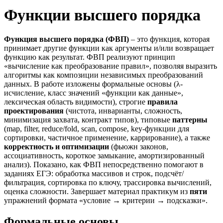
Функции высшего порядка
Функция высшего порядка (ФВП)
– это функция, которая
принимает другие функции как аргументы и/или возвращает
функцию как результат. ФВП реализуют принцип
«вычисление как преобразование правил», позволяя выразить
алгоритмы как композиции независимых преобразований
данных. В работе изложены формальные основы (λ-
исчисление, класс значений «функции как данные»,
лексическая область видимости), строгие
правила
проектирования
(чистота, инварианты, сложность,
минимизация захвата, контракт типов), типовые
паттерны
(map, filter, reduce/fold, scan, compose, key-функции для
сортировки, частичное применение, каррирование), а также
корректность и оптимизации
(фьюжн законов,
ассоциативность, короткое замыкание, амортизированный
анализ). Показано, как ФВП непосредственно помогают в
заданиях ЕГЭ: обработка массивов и строк, подсчёт/
фильтрация, сортировка по ключу, трассировка вычислений,
оценка сложности. Завершает материал практикум из
пяти
упражнений формата «условие → критерии → подсказки».
Формальные основы