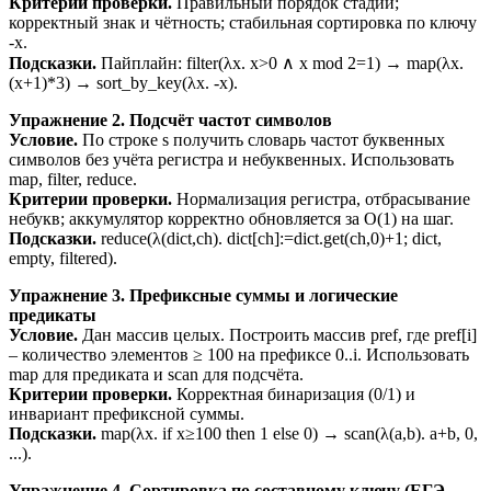
Критерии проверки.
Правильный порядок стадий;
корректный знак и чётность; стабильная сортировка по ключу
-x.
Подсказки.
Пайплайн: filter(λx. x>0 ∧ x mod 2=1) → map(λx.
(x+1)*3) → sort_by_key(λx. -x).
Упражнение 2. Подсчёт частот символов
Условие.
По строке s получить словарь частот буквенных
символов без учёта регистра и небуквенных. Использовать
map, filter, reduce.
Критерии проверки.
Нормализация регистра, отбрасывание
небукв; аккумулятор корректно обновляется за O(1) на шаг.
Подсказки
.
reduce(λ(dict,ch). dict[ch]:=dict.get(ch,0)+1; dict,
empty, filtered).
Упражнение 3. Префиксные суммы и логические
предикаты
Условие.
Дан массив целых. Построить массив pref, где pref[i]
– количество элементов ≥ 100 на префиксе 0..i. Использовать
map для предиката и scan для подсчёта.
Критерии проверки.
Корректная бинаризация (0/1) и
инвариант префиксной суммы.
Подсказки.
map(λx. if x≥100 then 1 else 0) → scan(λ(a,b). a+b, 0,
...).
Упражнение 4. Сортировка по составному ключу (ЕГЭ-