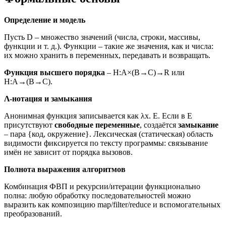
Определение и модель
Пусть D – множество значений (числа, строки, массивы,
функции и т. д.). Функции – такие же значения, как и числа:
их можно хранить в переменных, передавать и возвращать.
Функция высшего порядка
– H:A×(B→C)→R или
H:A→(B→C).
Λ-нотация и замыкания
Анонимная функция записывается как λx. E. Если в E
присутствуют
свободные переменные
, создаётся
замыкание
– пара {код, окружение}. Лексическая (статическая) область
видимости фиксируется по тексту программы: связывание
имён не зависит от порядка вызовов.
Полнота выражения алгоритмов
Комбинация ФВП и рекурсии/итерации функционально
полна: любую обработку последовательностей можно
выразить как композицию map/filter/reduce и вспомогательных
преобразований.