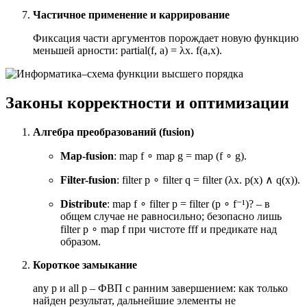
Частичное применение и каррирование
Фиксация части аргументов порождает новую функцию
меньшей арности: partial(f, a) = λx. f(a,x).
Законы корректности и оптимизации
Алгебра преобразований (fusion)
Map-fusion
: map f
∘
map g = map (f
∘
g).
Filter-fusion
: filter p
∘
filter q = filter (λx. p(x)
∧
q(x)).
Distribute
: map f
∘
filter p = filter (p
∘
f⁻¹)? – в
общем случае не равносильно; безопасно лишь
filter p
∘
map f при чистоте fff и предикате над
образом.
Короткое замыкание
any p и all p – ФВП с ранним завершением: как только
найден результат, дальнейшие элементы не