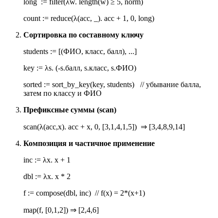
long := filter(λw. length(w) ≥ 5, norm)
count := reduce(λ(acc, _). acc + 1, 0, long)
Сортировка по составному ключу
students := [(ФИО, класс, балл), ...]
key := λs. (-s.балл, s.класс, s.ФИО)
sorted := sort_by_key(key, students) // убывание балла,
затем по классу и ФИО
Префиксные суммы (scan)
scan(λ(acc,x). acc + x, 0, [3,1,4,1,5])
⇒
[3,4,8,9,14]
Композиция и частичное применение
inc := λx. x + 1
dbl := λx. x * 2
f := compose(dbl, inc) // f(x) = 2*(x+1)
map(f, [0,1,2])
⇒
[2,4,6]