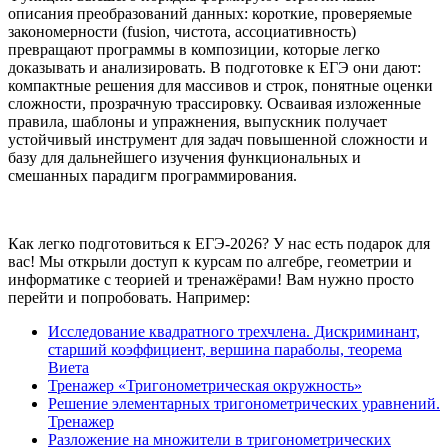
описания преобразований данных: короткие, проверяемые
закономерности (fusion, чистота, ассоциативность)
превращают программы в композиции, которые легко
доказывать и анализировать. В подготовке к ЕГЭ они дают:
компактные решения для массивов и строк, понятные оценки
сложности, прозрачную трассировку. Осваивая изложенные
правила, шаблоны и упражнения, выпускник получает
устойчивый инструмент для задач повышенной сложности и
базу для дальнейшего изучения функциональных и
смешанных парадигм программирования.
Как легко подготовиться к ЕГЭ-2026? У нас есть подарок для
вас! Мы открыли доступ к курсам по алгебре, геометрии и
информатике с теорией и тренажёрами! Вам нужно просто
перейти и попробовать. Например:
Исследование квадратного трехчлена. Дискриминант,
старший коэффициент, вершина параболы, теорема
Виета
Тренажер «Тригонометрическая окружность»
Решение элементарных тригонометрических уравнений.
Тренажер
Разложение на множители в тригонометрических