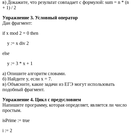
в) Докажите, что результат совпадает с формулой: sum = n * (n
+ 1) / 2
Упражнение 3. Условный оператор
Дан фрагмент:
if x mod 2 = 0 then
y := x div 2
else
y := 3 * x + 1
а) Опишите алгоритм словами.
б) Найдите y, если x = 7.
в) Объясните, какие задачи из ЕГЭ могут использовать
подобный фрагмент.
Упражнение 4. Цикл с предусловием
Напишите программу, которая определяет, является ли число
простым.
isPrime := true
i := 2