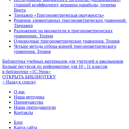
старший коэффициент, вершина параболы, теорема
Виета
Тренажер «Тригонометрическая окружность»
Решение элементарных тригонометрических уравнений.
Тренажер
Разложение на множители в тригонометрических
уравнениях. Теория
Однородные тригонометрические уравнения. Теория
Четыре метода отбора корней тригонометрического
уравнения. Теория
Библиотека учебных материалов для учителей и школьников
Больше ресурсов по информатике для
10 - 11
классов
в библиотеке «1С:Урок»
ОТКРЫТЬ БИБЛИОТЕКУ
< Назад к списку
О нас
Наша методика
Преимущества
Наши преподаватели
Контакты
Блог
Карта сайта