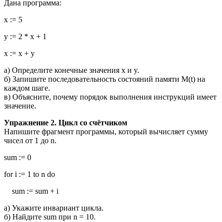
Дана программа:
x := 5
y := 2 * x + 1
x := x + y
а) Определите конечные значения x и y.
б) Запишите последовательность состояний памяти M(t) на
каждом шаге.
в) Объясните, почему порядок выполнения инструкций имеет
значение.
Упражнение 2. Цикл со счётчиком
Напишите фрагмент программы, который вычисляет сумму
чисел от 1 до n.
sum := 0
for i := 1 to n do
sum := sum + i
а) Укажите инвариант цикла.
б) Найдите sum при n = 10.