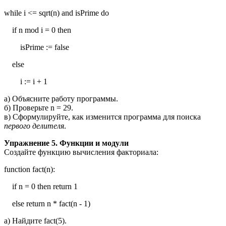
while i <= sqrt(n) and isPrime do
if n mod i = 0 then
isPrime := false
else
i := i + 1
а) Объясните работу программы.
б) Проверьте n = 29.
в) Сформулируйте, как изменится программа для поиска
первого делителя
.
Упражнение 5. Функции и модули
Создайте функцию вычисления факториала:
function fact(n):
if n = 0 then return 1
else return n * fact(n - 1)
а) Найдите fact(5).