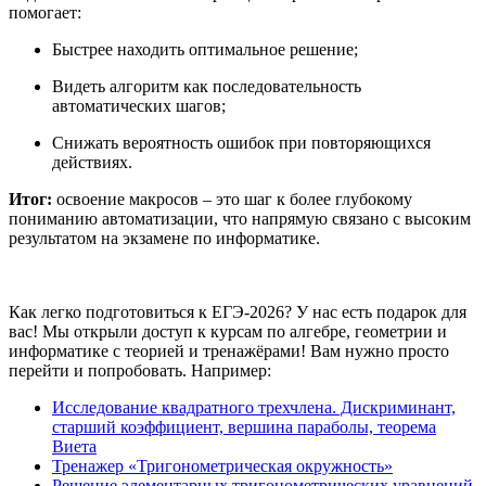
помогает:
Быстрее находить оптимальное решение;
Видеть алгоритм как последовательность
автоматических шагов;
Снижать вероятность ошибок при повторяющихся
действиях.
Итог:
освоение макросов – это шаг к более глубокому
пониманию автоматизации, что напрямую связано с высоким
результатом на экзамене по информатике.
Как легко подготовиться к ЕГЭ-2026? У нас есть подарок для
вас! Мы открыли доступ к курсам по алгебре, геометрии и
информатике с теорией и тренажёрами! Вам нужно просто
перейти и попробовать. Например:
Исследование квадратного трехчлена. Дискриминант,
старший коэффициент, вершина параболы, теорема
Виета
Тренажер «Тригонометрическая окружность»
Решение элементарных тригонометрических уравнений.