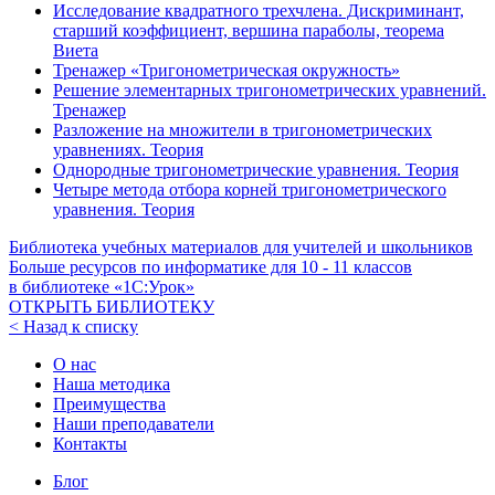
Исследование квадратного трехчлена. Дискриминант,
старший коэффициент, вершина параболы, теорема
Виета
Тренажер «Тригонометрическая окружность»
Решение элементарных тригонометрических уравнений.
Тренажер
Разложение на множители в тригонометрических
уравнениях. Теория
Однородные тригонометрические уравнения. Теория
Четыре метода отбора корней тригонометрического
уравнения. Теория
Библиотека учебных материалов для учителей и школьников
Больше ресурсов по информатике для
10 - 11
классов
в библиотеке «1С:Урок»
ОТКРЫТЬ БИБЛИОТЕКУ
< Назад к списку
О нас
Наша методика
Преимущества
Наши преподаватели
Контакты
Блог