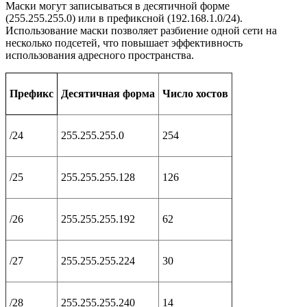
Маски могут записываться в десятичной форме
(255.255.255.0) или в префиксной (192.168.1.0/24).
Использование маски позволяет разбиение одной сети на
несколько подсетей, что повышает эффективность
использования адресного пространства.
Префикс
Десятичная форма
Число хостов
/24
255.255.255.0
254
/25
255.255.255.128
126
/26
255.255.255.192
62
/27
255.255.255.224
30
/28
255.255.255.240
14