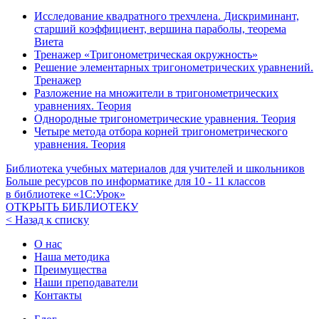
Исследование квадратного трехчлена. Дискриминант,
старший коэффициент, вершина параболы, теорема
Виета
Тренажер «Тригонометрическая окружность»
Решение элементарных тригонометрических уравнений.
Тренажер
Разложение на множители в тригонометрических
уравнениях. Теория
Однородные тригонометрические уравнения. Теория
Четыре метода отбора корней тригонометрического
уравнения. Теория
Библиотека учебных материалов для учителей и школьников
Больше ресурсов по информатике для
10 - 11
классов
в библиотеке «1С:Урок»
ОТКРЫТЬ БИБЛИОТЕКУ
< Назад к списку
О нас
Наша методика
Преимущества
Наши преподаватели
Контакты