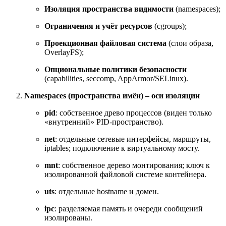
Изоляция пространства видимости
(namespaces);
Ограничения и учёт ресурсов
(cgroups);
Проекционная файловая система
(слои образа,
OverlayFS);
Опциональные политики безопасности
(capabilities, seccomp, AppArmor/SELinux).
Namespaces (пространства имён) – оси изоляции
pid
: собственное древо процессов (виден только
«внутренний» PID-пространство).
net
: отдельные сетевые интерфейсы, маршруты,
iptables; подключение к виртуальному мосту.
mnt
: собственное дерево монтирования; ключ к
изолированной файловой системе контейнера.
uts
: отдельные hostname и домен.
ipc
: разделяемая память и очереди сообщений
изолированы.