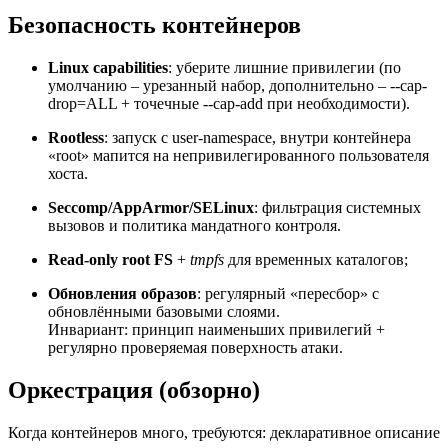
Безопасность контейнеров
Linux capabilities
: уберите лишние привилегии (по
умолчанию – урезанный набор, дополнительно – --cap-
drop=ALL + точечные --cap-add при необходимости).
Rootless
: запуск с user-namespace, внутри контейнера
«root» мапится на непривилегированного пользователя
хоста.
Seccomp/AppArmor/SELinux
: фильтрация системных
вызовов и политика мандатного контроля.
Read-only root FS
+
tmpfs
для временных каталогов;
Обновления образов
: регулярный «пересбор» с
обновлёнными базовыми слоями.
Инвариант: принцип наименьших привилегий +
регулярно проверяемая поверхность атаки.
Оркестрация (обзорно)
Когда контейнеров много, требуются: декларативное описание