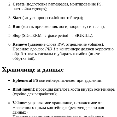
Create
(подготовка namespaces, монтирование FS,
настройка cgroups);
Start
(запуск процесса-init контейнера);
Run
(жизнь приложения: логи, здоровье, сигналы);
Stop
(SIGTERM → grace period → SIGKILL);
Remove
(удаление слоёв RW, отцепление volumes).
Правило:
процесс PID 1
в контейнере должен корректно
обрабатывать сигналы и убирать «зомби» (иначе –
обёртка-init).
Хранилище и данные
Ephemeral FS
контейнера исчезает при удалении;
Bind-mount
: проекция каталога хоста внутрь контейнера
(удобно для разработки);
Volume
: управляемое хранилище, независимое от
жизненного цикла контейнера (рекомендовано для
данных).
Правило целостности: отделяйте «код» (в образе) и