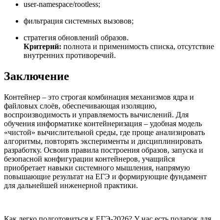
user-namespace/rootless;
фильтрация системных вызовов;
стратегия обновлений образов.
Критерий:
полнота и применимость списка, отсутствие
внутренних противоречий.
Заключение
Контейнер – это строгая комбинация механизмов ядра и
файловых слоёв, обеспечивающая изоляцию,
воспроизводимость и управляемость вычислений. Для
обучения информатике контейнеризация – удобная модель
«чистой» вычислительной среды, где проще анализировать
алгоритмы, повторять эксперименты и дисциплинировать
разработку. Освоив правила построения образов, запуска и
безопасной конфигурации контейнеров, учащийся
приобретает навыки системного мышления, напрямую
повышающие результат на ЕГЭ и формирующие фундамент
для дальнейшей инженерной практики.
Как легко подготовиться к ЕГЭ-2026? У нас есть подарок для