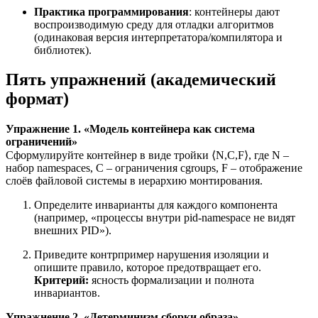
Практика программирования
: контейнеры дают
воспроизводимую среду для отладки алгоритмов
(одинаковая версия интерпретатора/компилятора и
библиотек).
Пять упражнений (академический
формат)
Упражнение 1. «Модель контейнера как система
ограничений»
Сформулируйте контейнер в виде тройки ⟨N,C,F⟩, где N –
набор namespaces, C – ограничения cgroups, F – отображение
слоёв файловой системы в иерархию монтирования.
Определите инварианты для каждого компонента
(например, «процессы внутри pid-namespace не видят
внешних PID»).
Приведите контрпример нарушения изоляции и
опишите правило, которое предотвращает его.
Критерий:
ясность формализации и полнота
инвариантов.
Упражнение 2. «Детерминизм сборки образа»