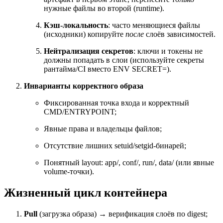
нужные файлы во второй (runtime).
Кэш-локальность
: часто меняющиеся файлы
(исходники) копируйте
после
слоёв зависимостей.
Нейтрализация секретов
: ключи и токены не
должны попадать в слои (используйте секреты
рантайма/CI вместо ENV SECRET=).
Инварианты корректного образа
Фиксированная точка входа и корректный
CMD/ENTRYPOINT;
Явные права и владельцы файлов;
Отсутствие лишних setuid/setgid-бинарей;
Понятный layout: app/, conf/, run/, data/ (или явные
volume-точки).
Жизненный цикл контейнера
Pull
(загрузка образа) → верификация слоёв по digest;