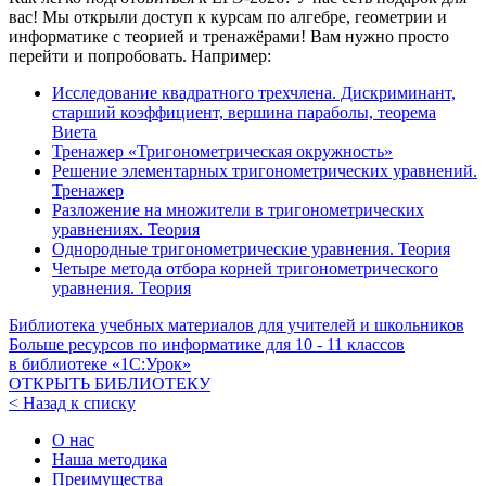
вас! Мы открыли доступ к курсам по алгебре, геометрии и
информатике с теорией и тренажёрами! Вам нужно просто
перейти и попробовать. Например:
Исследование квадратного трехчлена. Дискриминант,
старший коэффициент, вершина параболы, теорема
Виета
Тренажер «Тригонометрическая окружность»
Решение элементарных тригонометрических уравнений.
Тренажер
Разложение на множители в тригонометрических
уравнениях. Теория
Однородные тригонометрические уравнения. Теория
Четыре метода отбора корней тригонометрического
уравнения. Теория
Библиотека учебных материалов для учителей и школьников
Больше ресурсов по информатике для
10 - 11
классов
в библиотеке «1С:Урок»
ОТКРЫТЬ БИБЛИОТЕКУ
< Назад к списку
О нас
Наша методика
Преимущества