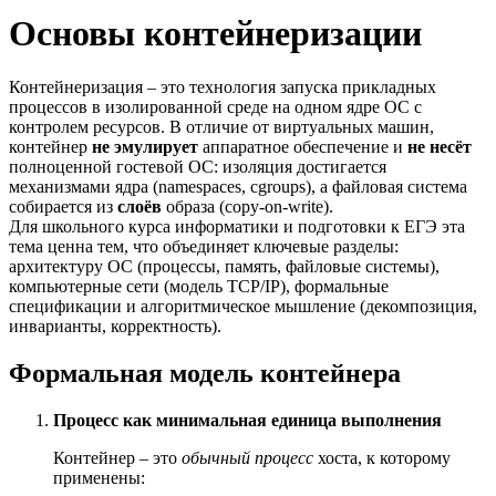
Основы контейнеризации
Контейнеризация – это технология запуска прикладных
процессов в изолированной среде на одном ядре ОС с
контролем ресурсов. В отличие от виртуальных машин,
контейнер
не эмулирует
аппаратное обеспечение и
не несёт
полноценной гостевой ОС: изоляция достигается
механизмами ядра (namespaces, cgroups), а файловая система
собирается из
слоёв
образа (copy-on-write).
Для школьного курса информатики и подготовки к ЕГЭ эта
тема ценна тем, что объединяет ключевые разделы:
архитектуру ОС (процессы, память, файловые системы),
компьютерные сети (модель TCP/IP), формальные
спецификации и алгоритмическое мышление (декомпозиция,
инварианты, корректность).
Формальная модель контейнера
Процесс как минимальная единица выполнения
Контейнер – это
обычный процесс
хоста, к которому
применены: