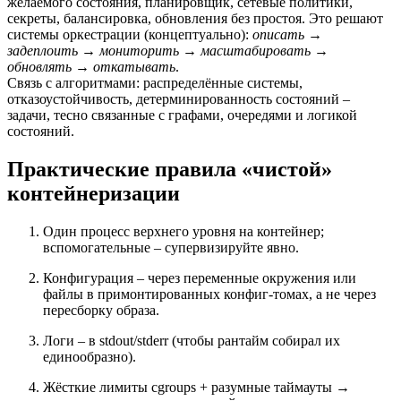
желаемого состояния, планировщик, сетевые политики,
секреты, балансировка, обновления без простоя. Это решают
системы оркестрации (концептуально):
описать →
задеплоить → мониторить → масштабировать →
обновлять → откатывать
.
Связь с алгоритмами: распределённые системы,
отказоустойчивость, детерминированность состояний –
задачи, тесно связанные с графами, очередями и логикой
состояний.
Практические правила «чистой»
контейнеризации
Один процесс верхнего уровня на контейнер;
вспомогательные – супервизируйте явно.
Конфигурация – через переменные окружения или
файлы в примонтированных конфиг-томах, а не через
пересборку образа.
Логи – в stdout/stderr (чтобы рантайм собирал их
единообразно).
Жёсткие лимиты cgroups + разумные таймауты →