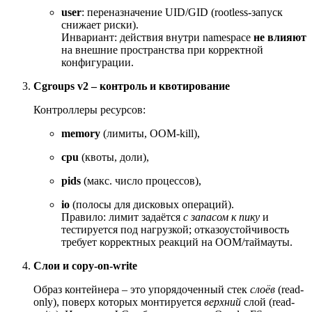
user
: переназначение UID/GID (rootless-запуск
снижает риски).
Инвариант: действия внутри namespace
не влияют
на внешние пространства при корректной
конфигурации.
Cgroups v2 – контроль и квотирование
Контроллеры ресурсов:
memory
(лимиты, OOM-kill),
cpu
(квоты, доли),
pids
(макс. число процессов),
io
(полосы для дисковых операций).
Правило: лимит задаётся
с запасом к пику
и
тестируется под нагрузкой; отказоустойчивость
требует корректных реакций на OOM/таймауты.
Слои и copy-on-write
Образ контейнера – это упорядоченный стек
слоёв
(read-
only), поверх которых монтируется
верхний
слой (read-