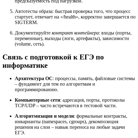
предсказуемость под нагрузкой.
Автотесты образа: быстрая проверка того, что процесс
стартует, отвечает на «/health», корректно завершается по
SIGTERM.
Документируйте
контракт контейнера
: входы (порты,
переменные), выходы (логи, артефакты), зависимости
(volume, сеть).
Связь с подготовкой к ЕГЭ по
информатике
Архитектура ОС
: процессы, память, файловые системы
– фундамент для тем по алгоритмам и
программированию.
Компьютерные сети
: адресация, порты, протоколы
TCP/UDP – часто встречаются в тестовой части.
Алгоритмизация и модели
: формальные контракты,
инварианты (namespaces, cgroups), декомпозиция
решения на слои – навык переноса на любые задачи
ЕГЭ.