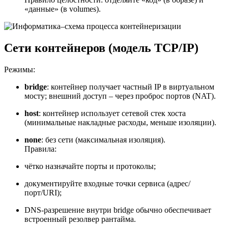
«данные» (в volumes).
Сети контейнеров (модель TCP/IP)
Режимы:
bridge
: контейнер получает частный IP в виртуальном
мосту; внешний доступ – через проброс портов (NAT).
host
: контейнер использует сетевой стек хоста
(минимальные накладные расходы, меньше изоляции).
none
: без сети (максимальная изоляция).
Правила:
чётко назначайте порты и протоколы;
документируйте входные точки сервиса (адрес/
порт/URI);
DNS-разрешение внутри bridge обычно обеспечивает
встроенный резолвер рантайма.