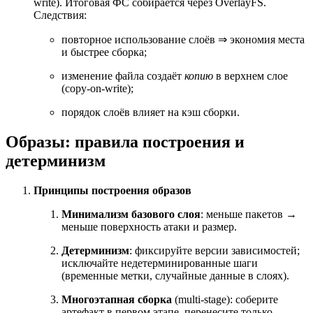
write). Итоговая ФС собирается через OverlayFS.
Следствия:
повторное использование слоёв
⇒
экономия места
и быстрее сборка;
изменение файла создаёт
копию
в верхнем слое
(copy-on-write);
порядок слоёв влияет на кэш сборки.
Образы: правила построения и
детерминизм
Принципы построения образов
Минимализм базового слоя
: меньше пакетов →
меньше поверхность атаки и размер.
Детерминизм
: фиксируйте версии зависимостей;
исключайте недетерминированные шаги
(временные метки, случайные данные в слоях).
Многоэтапная сборка
(multi-stage): соберите
артефакт в первом этапе, перенесите только