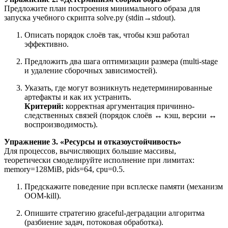
Предложите план построения минимального образа для
запуска учебного скрипта solve.py (stdin→stdout).
Описать порядок слоёв так, чтобы кэш работал
эффективно.
Предложить два шага оптимизации размера (multi-stage
и удаление сборочных зависимостей).
Указать, где могут возникнуть недетерминированные
артефакты и как их устранить.
Критерий:
корректная аргументация причинно-
следственных связей (порядок слоёв ↔ кэш, версии ↔
воспроизводимость).
Упражнение 3. «Ресурсы и отказоустойчивость»
Для процессов, вычисляющих большие массивы,
теоретически смоделируйте исполнение при лимитах:
memory=128MiB, pids=64, cpu=0.5.
Предскажите поведение при всплеске памяти (механизм
OOM-kill).
Опишите стратегию graceful-деградации алгоритма
(разбиение задач, потоковая обработка).