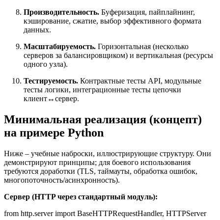
Производительность.
Буферизация, пайплайнинг,
кэширование, сжатие, выбор эффективного формата
данных.
Масштабируемость.
Горизонтальная (несколько
серверов за балансировщиком) и вертикальная (ресурсы
одного узла).
Тестируемость.
Контрактные тесты API, модульные
тесты логики, интеграционные тесты цепочки
клиент↔сервер.
Минимальная реализация (концепт)
на примере Python
Ниже – учебные наброски, иллюстрирующие структуру. Они
демонстрируют принципы; для боевого использования
требуются доработки (TLS, таймауты, обработка ошибок,
многопоточность/асинхронность).
Сервер (HTTP через стандартный модуль):
from http.server import BaseHTTPRequestHandler, HTTPServer