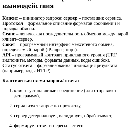
взаимодействия
Клиент
– инициатор запроса;
сервер
– поставщик сервиса.
Протокол
– формальное описание форматов сообщений и
порядка обмена.
Сеанс
– логическая последовательность обменов между парой
клиент–сервер.
Сокет
– программный интерфейс межсетевого обмена,
определяемый парой (IP-адрес, порт).
API
– программный контракт прикладного уровня (URI/
эндпоинты, методы, форматы данных, коды ошибок).
Статус ответа
– формализованная индикация результата
(например, коды HTTP).
Классическая схема запроса/ответа:
клиент устанавливает соединение (или отправляет
датаграмму),
сериализует запрос по протоколу,
сервер десериализует, валидирует, обрабатывает,
формирует ответ и пересылает его.