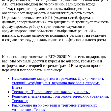
API, статeless-подход по умолчанию, валидность входа,
таймауты/ретраи, идемпотентность, наблюдаемость –
обеспечивает надёжность и масштабируемость систем.
Отражая ключевые темы ЕГЭ (модели сетей, форматы
данных, алгоритмизация), эта дисциплина тренирует точность
формулировок, работу с граничными случаями и
аргументированное объяснение выбранных решений –
навыки, которые напрямую повышают результат на экзамене
и создают основу для дальнейшего профессионального роста.
Как легко подготовиться к ЕГЭ-2026? У нас есть подарок для
вас! Мы открыли доступ к курсам по алгебре, геометрии и
информатике с теорией и тренажёрами! Вам нужно просто
перейти и попробовать. Например:
Исследование квадратного трехчлена. Дискриминант,
старший коэффициент, вершина параболы, теорема
Виета
Тренажер «Тригонометрическая окружность»
Решение элементарных тригонометрических уравнений.
Тренажер
Разложение на множители в тригонометрических
уравнениях. Теория