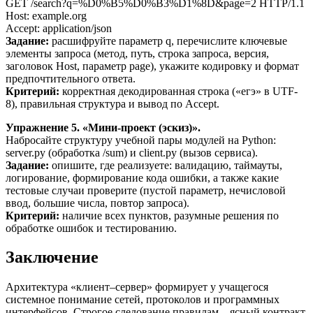
GET /search?q=%D0%B5%D0%B3%D1%8D&page=2 HTTP/1.1
Host: example.org
Accept: application/json
Задание:
расшифруйте параметр q, перечислите ключевые
элементы запроса (метод, путь, строка запроса, версия,
заголовок Host, параметр page), укажите кодировку и формат
предпочтительного ответа.
Критерий:
корректная декодированная строка («егэ» в UTF-
8), правильная структура и вывод по Accept.
Упражнение 5. «Мини-проект (эскиз)».
Набросайте структуру учебной пары модулей на Python:
server.py (обработка /sum) и client.py (вызов сервиса).
Задание:
опишите, где реализуете: валидацию, таймауты,
логирование, формирование кода ошибки, а также какие
тестовые случаи проверите (пустой параметр, нечисловой
ввод, большие числа, повтор запроса).
Критерий:
наличие всех пунктов, разумные решения по
обработке ошибок и тестированию.
Заключение
Архитектура «клиент–сервер» формирует у учащегося
системное понимание сетей, протоколов и программных
интерфейсов. Строгое следование правилам – ясный контракт