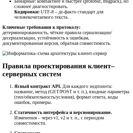
Бинарные: компактнее и быстрее (protobuf, msgpack), но
сложнее диагностировать.
Кодировки:
UTF-8 – де-факто стандарт для
человекочитаемого текста.
Ключевые требования к протоколу:
детерминированность, чёткие правила сериализации/
десериализации, устойчивость к ошибкам,
документированная версия, обратная совместимость.
Правила проектирования клиент–
серверных систем
Ясный контракт API.
Для каждого эндпоинта:
название, метод (GET/POST и т. п.), входные параметры
(тип/обязательность/условия), формат ответа, коды
ошибок, примеры.
Статичность интерфейса и версионирование.
Изменения – через v1, v2 и т. п., с периодом
совместимости.