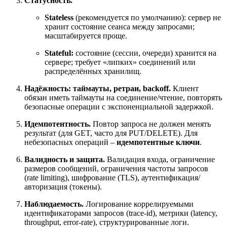
Статусность.
Stateless
(рекомендуется по умолчанию): сервер не
хранит состояние сеанса между запросами;
масштабируется проще.
Stateful:
состояние (сессии, очереди) хранится на
сервере; требует «липких» соединений или
распределённых хранилищ.
Надёжность: таймауты, ретраи, backoff.
Клиент
обязан иметь таймауты на соединение/чтение, повторять
безопасные операции с экспоненциальной задержкой.
Идемпотентность.
Повтор запроса не должен менять
результат (для GET, часто для PUT/DELETE). Для
небезопасных операций –
идемпотентные ключи
.
Валидность и защита.
Валидация входа, ограничение
размеров сообщений, ограничения частоты запросов
(rate limiting), шифрование (TLS), аутентификация/
авторизация (токены).
Наблюдаемость.
Логирование коррелируемыми
идентификаторами запросов (trace-id), метрики (latency,
throughput, error-rate), структурированные логи.