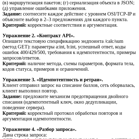
(в) маршрутизация пакетов; (г) сериализация объекта в JSON;
(д) управление ошибками приложения.
Задание:
соотнесите каждое действие с уровнем OSI/TCP-IP и
объясните выбор в 2–3 предложениях для каждого пункта.
Критерий:
корректные соответствия и аргументация.
Упражнение 2. «Контракт API».
Опишите текстовую спецификацию эндпоинта /calc/sum
(метод GET): параметры a:int, b:int, успешный ответ, коды
ошибок 400/429/500, требования к идемпотентности, примеры
запросов/ответов.
Критерий:
наличие метода, схемы параметров, формата тела,
кодов статуса, примеров и ограничений.
Упражнение 3. «Идемпотентность и ретраи».
Клиент отправил запрос на списание баллов, сеть оборвалась,
клиент выполнил повтор.
Задание:
предложите механизм предотвращения двойного
списания (идемпотентный ключ, окно дедупликации,
поведение сервера).
Критерий:
корректный протокол обработки повторов и
аргументация идемпотентности.
Упражнение 4. «Разбор запроса».
Дана строка запроса: