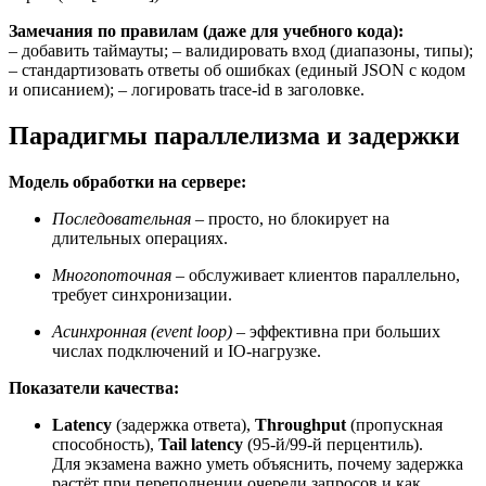
Замечания по правилам (даже для учебного кода):
– добавить таймауты; – валидировать вход (диапазоны, типы);
– стандартизовать ответы об ошибках (единый JSON с кодом
и описанием); – логировать trace-id в заголовке.
Парадигмы параллелизма и задержки
Модель обработки на сервере:
Последовательная
– просто, но блокирует на
длительных операциях.
Многопоточная
– обслуживает клиентов параллельно,
требует синхронизации.
Асинхронная (event loop)
– эффективна при больших
числах подключений и IO-нагрузке.
Показатели качества:
Latency
(задержка ответа),
Throughput
(пропускная
способность),
Tail latency
(95-й/99-й перцентиль).
Для экзамена важно уметь объяснить, почему задержка
растёт при переполнении очереди запросов и как