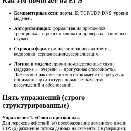
Как это помогает на ЕГЭ
Компьютерные сети:
порты, IP, TCP/UDP, DNS, уровни
моделей.
Алгоритмизация:
формализация протоколов –
тренировка в строгих правилах и проверках граничных
случаев.
Строки и форматы:
парсинг запросов/ответов,
кодировки, сериализация/десериализация.
Логика и модели:
причинно-следственные связи
(задержка ↔ очереди ↔ пропускная способность).
Даже если практический код на экзамене не требуется,
понимание архитектуры повышает качество
рассуждений и обоснований.
Пять упражнений (строго
структурированные)
Упражнение 1. «Слои и протоколы».
Дан перечень действий: (а) преобразование доменного имени
в IP; (б) разбиение потока данных на сегменты с нумерацией;