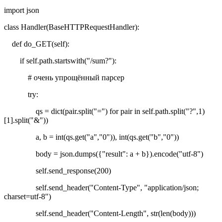
import json
class Handler(BaseHTTPRequestHandler):
def do_GET(self):
if self.path.startswith("/sum?"):
# очень упрощённый парсер
try:
qs = dict(pair.split("=") for pair in self.path.split("?",1)
[1].split("&"))
a, b = int(qs.get("a","0")), int(qs.get("b","0"))
body = json.dumps({"result": a + b}).encode("utf-8")
self.send_response(200)
self.send_header("Content-Type", "application/json;
charset=utf-8")
self.send_header("Content-Length", str(len(body)))