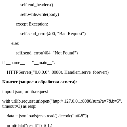
self.end_headers()
self.wfile.write(body)
except Exception:
self.send_error(400, "Bad Request")
else:
self.send_error(404, "Not Found")
if __name__ == "__main__":
HTTPServer(("0.0.0.0", 8080), Handler).serve_forever()
Клиент (запрос и обработка ответа):
import json, urllib.request
with urllib.request.urlopen("http:// 127.0.0.1:8080/sum?a=7&b=5",
timeout=3) as resp:
data = json.loads(resp.read().decode("utf-8"))
print(data["result"]) # 12