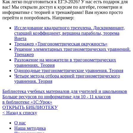
Как легко подготовиться к ЕГЭ-2026? У нас есть подарок для
вас! Мы открыли доступ к курсам по алгебре, геометрии и
информатике с теорией и тренажёрами! Вам нужно просто
перейти и попробовать. Например:
Исследование квадратного трехчлена. Дискриминант,
старший коэффициент, вершина параболы, теорема
Виета
Тренажер «Тригонометрическая окружность»
Решение элементарных тригонометрических уравнений.
Тренажер
Разложение на множители в тригонометрических
уравнениях. Теория
Однородные тригонометрические уравнения. Теория
Четыре метода отбора корней тригонометрического
уравнения. Теория
Библиотека учебных материалов для учителей и школьников
Больше ресурсов по информатике для
10 - 11
классов
в библиотеке «1С:Урок»
ОТКРЫТЬ БИБЛИОТЕКУ
< Назад к списку
О нас
Наша методика