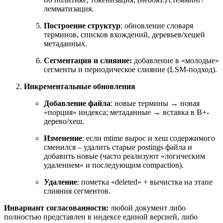
лемматизация.
Построение структур
: обновление словаря
терминов, списков вхождений, деревьев/хешей
метаданных.
Сегментация и слияние:
добавление в «молодые»
сегменты и периодическое слияние (LSM-подход).
Инкрементальные обновления
Добавление файла
: новые термины → новая
«порция» индекса; метаданные → вставка в B+-
дерево/хеш.
Изменение
: если mtime вырос и хеш содержимого
сменился – удалить старые postings файла и
добавить новые (часто реализуют «логическим
удалением» и последующим compaction).
Удаление
: пометка «deleted» + вычистка на этапе
слияния сегментов.
Инвариант согласованности:
любой документ либо
полностью представлен в индексе единой версией, либо