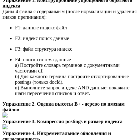
Упражнение 1. Конструирование упрощённого обратного
индекса
Даны 4 файла с содержимым (после нормализации и удаления
знаков препинания):
F1: данные индекс файл
F2: индекс поиск данные
F3: файл структура индекс
F4: поиск система данные
а) Постройте словарь терминов с документными
частотами df.
б) Для каждого термина постройте отсортированные
postings (только docId).
в) Выполните запрос индекс AND данные; покажите
шаги пересечения списков и ответ.
Упражнение 2. Оценка высоты В+ - дерево по именам
файлов
Упражнение 3. Компрессия postings и размер индекса
Упражнение 4. Инкрементальные обновления и
согласованность