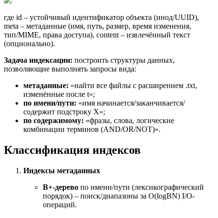
где id – устойчивый идентификатор объекта (инод/UUID),
meta – метаданные (имя, путь, размер, время изменения,
тип/MIME, права доступа), content – извлечённый текст
(опционально).
Задача индексации:
построить структуры данных,
позволяющие выполнять запросы вида:
метаданные:
«найти все файлы с расширением .txt,
изменённые после t»;
по имени/пути:
«имя начинается/заканчивается/
содержит подстроку X»;
по содержимому:
«фразы, слова, логические
комбинации терминов (AND/OR/NOT)».
Классификация индексов
Индексы метаданных
B+-дерево
по имени/пути (лексикографический
порядок) – поиск/диапазоны за O(log
B
N) I/O-
операций.