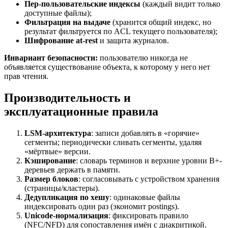
Пер-пользовательские индексы
(каждый видит только
доступные файлы);
Фильтрация на выдаче
(хранится общий индекс, но
результат фильтруется по ACL текущего пользователя);
Шифрование at-rest
и защита журналов.
Инвариант безопасности:
пользователю никогда не
объявляется существование объекта, к которому у него нет
прав чтения.
Производительность и
эксплуатационные правила
LSM-архитектура
: записи добавлять в «горячие»
сегменты; периодически сливать сегменты, удаляя
«мёртвые» версии.
Кэширование
: словарь терминов и верхние уровни B+-
деревьев держать в памяти.
Размер блоков
: согласовывать с устройством хранения
(страницы/кластеры).
Дедупликация по хешу
: одинаковые файлы
индексировать один раз (экономит postings).
Unicode-нормализация
: фиксировать правило
(NFC/NFD) для сопоставления имён с диакритикой.