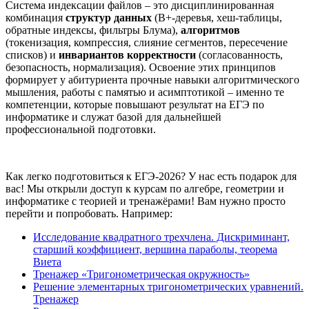
Система индексации файлов – это дисциплинированная
комбинация
структур данных
(B+-деревья, хеш-таблицы,
обратные индексы, фильтры Блума),
алгоритмов
(токенизация, компрессия, слияние сегментов, пересечение
списков) и
инвариантов корректности
(согласованность,
безопасность, нормализация). Освоение этих принципов
формирует у абитуриента прочные навыки алгоритмического
мышления, работы с памятью и асимптотикой – именно те
компетенции, которые повышают результат на ЕГЭ по
информатике и служат базой для дальнейшей
профессиональной подготовки.
Как легко подготовиться к ЕГЭ-2026? У нас есть подарок для
вас! Мы открыли доступ к курсам по алгебре, геометрии и
информатике с теорией и тренажёрами! Вам нужно просто
перейти и попробовать. Например:
Исследование квадратного трехчлена. Дискриминант,
старший коэффициент, вершина параболы, теорема
Виета
Тренажер «Тригонометрическая окружность»
Решение элементарных тригонометрических уравнений.
Тренажер