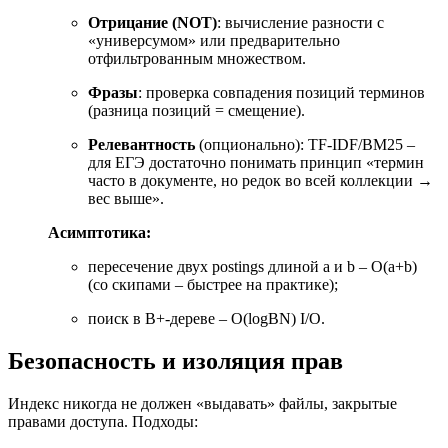
Отрицание (NOT)
: вычисление разности с
«универсумом» или предварительно
отфильтрованным множеством.
Фразы
: проверка совпадения позиций терминов
(разница позиций = смещение).
Релевантность
(опционально): TF-IDF/BM25 –
для ЕГЭ достаточно понимать принцип «термин
часто в документе, но редок во всей коллекции →
вес выше».
Асимптотика:
пересечение двух postings длиной a и b – O(a+b)
(со скипами – быстрее на практике);
поиск в B+-дереве – O(log
B
N) I/O.
Безопасность и изоляция прав
Индекс никогда не должен «выдавать» файлы, закрытые
правами доступа. Подходы: