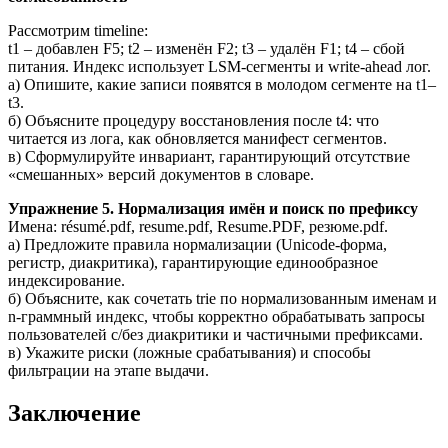
Рассмотрим timeline:
t1 – добавлен F5; t2 – изменён F2; t3 – удалён F1; t4 – сбой
питания. Индекс использует LSM-сегменты и write-ahead лог.
а) Опишите, какие записи появятся в молодом сегменте на t1–
t3.
б) Объясните процедуру восстановления после t4: что
читается из лога, как обновляется манифест сегментов.
в) Сформулируйте инвариант, гарантирующий отсутствие
«смешанных» версий документов в словаре.
Упражнение 5. Нормализация имён и поиск по префиксу
Имена: résumé.pdf, resume.pdf, Resume.PDF, резюме.pdf.
а) Предложите правила нормализации (Unicode-форма,
регистр, диакритика), гарантирующие единообразное
индексирование.
б) Объясните, как сочетать trie по нормализованным именам и
n-граммный индекс, чтобы корректно обрабатывать запросы
пользователей с/без диакритики и частичными префиксами.
в) Укажите риски (ложные срабатывания) и способы
фильтрации на этапе выдачи.
Заключение