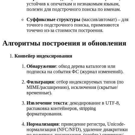
устойчив к опечаткам и незнакомым языкам,
полезен для подстрочного поиска по именам.
Суффиксные структуры
(массив/автомат) – для
точного подстрочного поиска, применяются
точечно из-за стоимости построения.
Алгоритмы построения и обновления
Конвейер индексирования
Обнаружение
: обход дерева каталогов или
подписка на события ФС (журнал изменений).
Фильтрация
: отбор индексируемых типов (по
MIME/расширению), исключения (скрытые/
временные).
Извлечение текста
: декодирование в UTF-8,
распаковка контейнеров, stripping
форматирования.
Нормализация
: приведение регистра, Unicode-
нормализация (NFC/NFD), удаление диакритики
по политике, токенизация, (необяз.) стемминг/