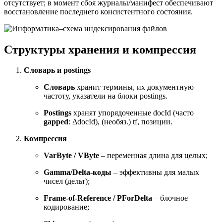
отсутствует; в момент сбоя журналы/манифест обеспечивают
восстановление последнего консистентного состояния.
Структуры хранения и компрессия
Словарь и postings
Словарь
хранит термины, их документную
частоту, указатели на блоки postings.
Postings
хранят упорядоченные docId (часто
gapped
: ΔdocId), (необяз.) tf, позиции.
Компрессия
VarByte / VByte
– переменная длина для целых;
Gamma/Delta-коды
– эффективны для малых
чисел (дельт);
Frame-of-Reference / PForDelta
– блочное
кодирование;