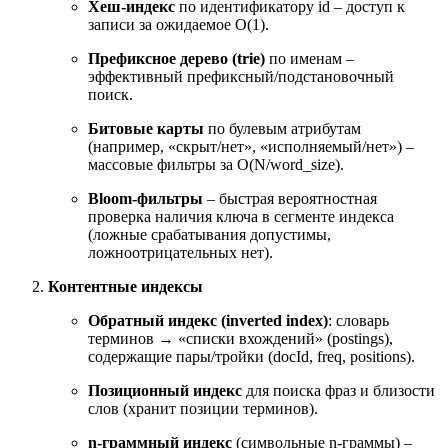
Хеш-индекс
по идентификатору id – доступ к
записи за ожидаемое O(1).
Префиксное дерево (trie)
по именам –
эффективный префиксный/подстановочный
поиск.
Битовые карты
по булевым атрибутам
(например, «скрыт/нет», «исполняемый/нет») –
массовые фильтры за O(N/word_size).
Bloom-фильтры
– быстрая вероятностная
проверка наличия ключа в сегменте индекса
(ложные срабатывания допустимы,
ложноотрицательных нет).
Контентные индексы
Обратный индекс (inverted index)
: словарь
терминов → «списки вхождений» (postings),
содержащие пары/тройки (docId, freq, positions).
Позиционный индекс
для поиска фраз и близости
слов (хранит позиции терминов).
n-граммный индекс
(символьные n-граммы) –