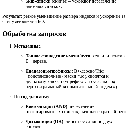
Skip-списки
(скипы) – ускоряют пересечение
длинных списков.
Результат: резкое уменьшение размера индекса и ускорение за
счёт уменьшения I/O.
Обработка запросов
Метаданные
Точное совпадение имени/пути
: хеш или поиск в
B+-дереве.
Диапазоны/префиксы
: B+-дерево/Trie;
«подстановочные» маски *.log сводятся к
диапазону ключей («префикс . и суффикс log –
через n-граммный вспомогательный индекс»).
По содержимому
Конъюнкция (AND)
: пересечение
отсортированных списков, начиная с кратчайшего.
Дизъюнкция (OR)
: линейное слияние двух
списков.