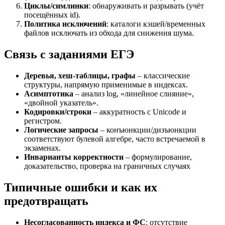
Циклы/симлинки
: обнаруживать и разрывать (учёт
посещённых id).
Политика исключений
: каталоги кэшей/временных
файлов исключать из обхода для снижения шума.
Связь с заданиями ЕГЭ
Деревья, хеш-таблицы, графы
– классические
структуры, напрямую применимые в индексах.
Асимптотика
– анализ log, «линейное слияние»,
«двойной указатель».
Кодировки/строки
– аккуратность с Unicode и
регистром.
Логические запросы
– конъюнкции/дизъюнкции
соответствуют булевой алгебре, часто встречаемой в
экзаменах.
Инварианты корректности
– формулирование,
доказательство, проверка на граничных случаях
Типичные ошибки и как их
предотвращать
Несогласованность индекса и ФС
: отсутствие