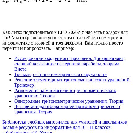
E
14
= 8 + 4 + 2 = 2
+ 2
+ 2
1110
16 =
10
2
Как легко подготовиться к ЕГЭ-2026? У нас есть подарок для
вас! Мы открыли доступ к курсам по алгебре, геометрии и
информатике с теорией и тренажёрами! Вам нужно просто
перейти и попробовать. Например:
Исследование квадратного трехчлена. Дискриминант,
старший коэффициент, вершина параболы, теорема
Виета
Тренажер «Тригонометрическая окружность»
Решение элементарных тригонометрических уравнений.
Тренажер
Разложение на множители в тригонометрических
уравнениях. Теория
Однородные тригонометрические уравнения. Теория
Четыре метода отбора корней тригонометрического
уравнения. Теория
Библиотека учебных материалов для учителей и школьников
Больше ресурсов по информатике для
10 - 11
классов
в библиотеке «1С:Урок»