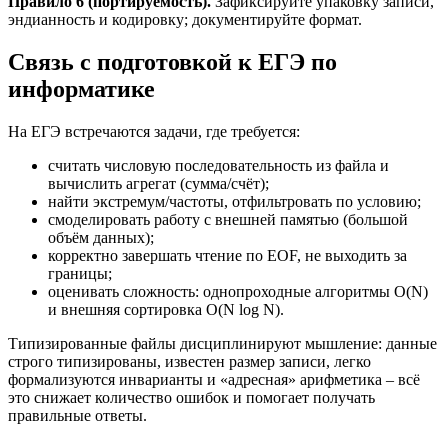
Правило 6 (портируемость).
Зафиксируйте упаковку записи,
эндианность и кодировку; документируйте формат.
Связь с подготовкой к ЕГЭ по
информатике
На ЕГЭ встречаются задачи, где требуется:
считать числовую последовательность из файла и
вычислить агрегат (сумма/счёт);
найти экстремум/частоты, отфильтровать по условию;
смоделировать работу с внешней памятью (большой
объём данных);
корректно завершать чтение по EOF, не выходить за
границы;
оценивать сложность: однопроходные алгоритмы O(N)
и внешняя сортировка O(N log N).
Типизированные файлы дисциплинируют мышление: данные
строго типизированы, известен размер записи, легко
формализуются инварианты и «адресная» арифметика – всё
это снижает количество ошибок и помогает получать
правильные ответы.