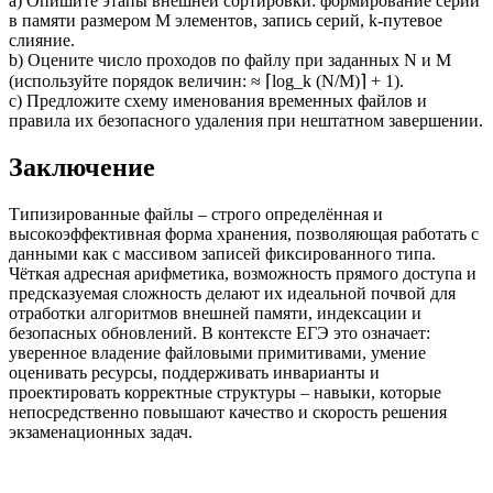
a) Опишите этапы внешней сортировки: формирование серий
в памяти размером M элементов, запись серий, k-путевое
слияние.
b) Оцените число проходов по файлу при заданных N и M
(используйте порядок величин: ≈ ⌈log_k (N/M)⌉ + 1).
c) Предложите схему именования временных файлов и
правила их безопасного удаления при нештатном завершении.
Заключение
Типизированные файлы – строго определённая и
высокоэффективная форма хранения, позволяющая работать с
данными как с массивом записей фиксированного типа.
Чёткая адресная арифметика, возможность прямого доступа и
предсказуемая сложность делают их идеальной почвой для
отработки алгоритмов внешней памяти, индексации и
безопасных обновлений. В контексте ЕГЭ это означает:
уверенное владение файловыми примитивами, умение
оценивать ресурсы, поддерживать инварианты и
проектировать корректные структуры – навыки, которые
непосредственно повышают качество и скорость решения
экзаменационных задач.