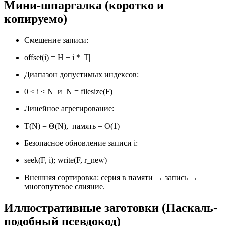
Мини-шпаргалка (коротко и
копируемо)
Смещение записи:
offset(i) = H + i * |T|
Диапазон допустимых индексов:
0 ≤ i < N и N = filesize(F)
Линейное агрегирование:
T(N) = Θ(N), память = O(1)
Безопасное обновление записи i:
seek(F, i); write(F, r_new)
Внешняя сортировка: серия в памяти → запись →
многопутевое слияние.
Иллюстративные заготовки (Паскаль-
подобный псевдокод)