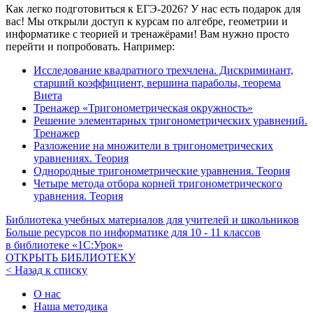
Как легко подготовиться к ЕГЭ-2026? У нас есть подарок для
вас! Мы открыли доступ к курсам по алгебре, геометрии и
информатике с теорией и тренажёрами! Вам нужно просто
перейти и попробовать. Например:
Исследование квадратного трехчлена. Дискриминант,
старший коэффициент, вершина параболы, теорема
Виета
Тренажер «Тригонометрическая окружность»
Решение элементарных тригонометрических уравнений.
Тренажер
Разложение на множители в тригонометрических
уравнениях. Теория
Однородные тригонометрические уравнения. Теория
Четыре метода отбора корней тригонометрического
уравнения. Теория
Библиотека учебных материалов для учителей и школьников
Больше ресурсов по информатике для
10 - 11
классов
в библиотеке «1С:Урок»
ОТКРЫТЬ БИБЛИОТЕКУ
< Назад к списку
О нас
Наша методика