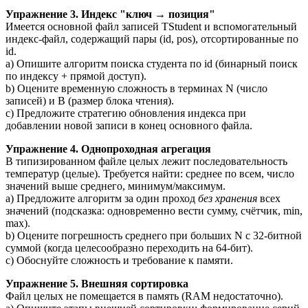
Упражнение 3. Индекс "ключ → позиция"
Имеется основной файл записей TStudent и вспомогательный
индекс-файл, содержащий пары (id, pos), отсортированные по
id.
a) Опишите алгоритм поиска студента по id (бинарный поиск
по индексу + прямой доступ).
b) Оцените временную сложность в терминах N (число
записей) и B (размер блока чтения).
c) Предложите стратегию обновления индекса при
добавлении новой записи в конец основного файла.
Упражнение 4. Однопроходная агрегация
В типизированном файле целых лежит последовательность
температур (целые). Требуется найти: среднее по всем, число
значений выше среднего, минимум/максимум.
a) Предложите алгоритм за один проход
без хранения
всех
значений (подсказка: одновременно вести сумму, счётчик, min,
max).
b) Оцените погрешность среднего при больших N с 32-битной
суммой (когда целесообразно переходить на 64-бит).
c) Обоснуйте сложность и требование к памяти.
Упражнение 5. Внешняя сортировка
Файл целых не помещается в память (RAM недостаточно).