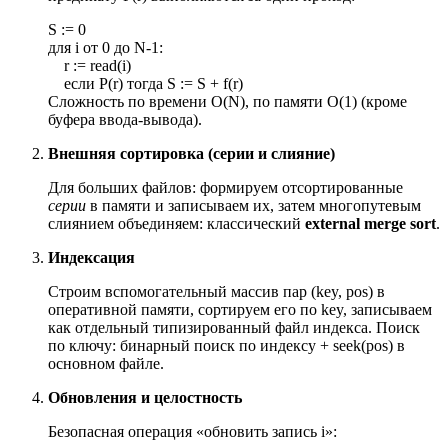
S := 0
для i от 0 до N-1:
r := read(i)
если P(r) тогда S := S + f(r)
Сложность по времени O(N), по памяти O(1) (кроме
буфера ввода-вывода).
Внешняя сортировка (серии и слияние)
Для больших файлов: формируем отсортированные
серии
в памяти и записываем их, затем многопутевым
слиянием объединяем: классический
external merge sort
.
Индексация
Строим вспомогательный массив пар (key, pos) в
оперативной памяти, сортируем его по key, записываем
как отдельный типизированный файл индекса. Поиск
по ключу: бинарный поиск по индексу + seek(pos) в
основном файле.
Обновления и целостность
Безопасная операция «обновить запись i»: