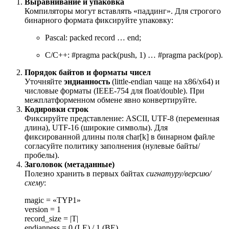
Выравнивание и упаковка
Компиляторы могут вставлять «паддинг». Для строгого
бинарного формата фиксируйте упаковку:
Pascal: packed record … end;
C/C++: #pragma pack(push, 1) … #pragma pack(pop).
Порядок байтов и форматы чисел
Уточняйте
эндианность
(little-endian чаще на x86/x64) и
числовые форматы (IEEE-754 для float/double). При
межплатформенном обмене явно конвертируйте.
Кодировки строк
Фиксируйте представление: ASCII, UTF-8 (переменная
длина), UTF-16 (широкие символы). Для
фиксированной длины поля char[k] в бинарном файле
согласуйте политику заполнения (нулевые байты/
пробелы).
Заголовок (метаданные)
Полезно хранить в первых байтах
сигнатуру/версию/
схему
:
magic = «TYP1»
version = 1
record_size = |T|
endianness = 0 (LE) / 1 (BE)