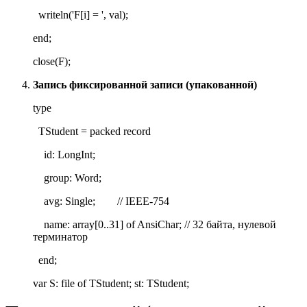
writeln('F[i] = ', val);
end;
close(F);
Запись фиксированной записи (упакованной)
type
TStudent = packed record
id: LongInt;
group: Word;
avg: Single; // IEEE-754
name: array[0..31] of AnsiChar; // 32 байта, нулевой
терминатор
end;
var S: file of TStudent; st: TStudent;