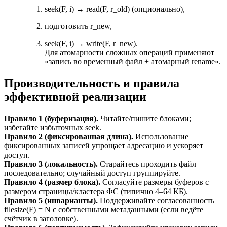
seek(F, i) → read(F, r_old) (опционально),
подготовить r_new,
seek(F, i) → write(F, r_new).
Для атомарности сложных операций применяют
«запись во временный файл + атомарный rename».
Производительность и правила
эффективной реализации
Правило 1 (буферизация).
Читайте/пишите блоками;
избегайте избыточных seek.
Правило 2 (фиксированная длина).
Использование
фиксированных записей упрощает адресацию и ускоряет
доступ.
Правило 3 (локальность).
Старайтесь проходить файл
последовательно; случайный доступ группируйте.
Правило 4 (размер блока).
Согласуйте размеры буферов с
размером страницы/кластера ФС (типично 4–64 КБ).
Правило 5 (инварианты).
Поддерживайте согласованность
filesize(F) = N с собственными метаданными (если ведёте
счётчик в заголовке).