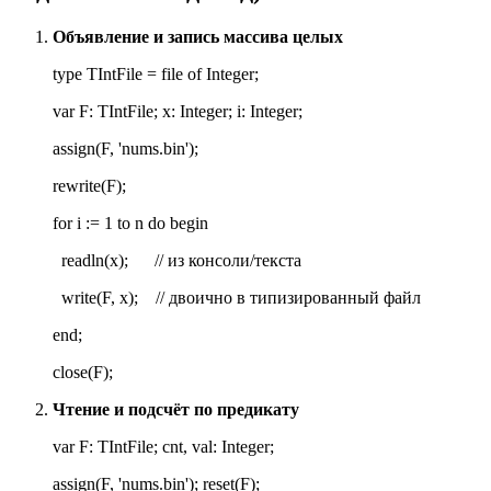
Объявление и запись массива целых
type TIntFile = file of Integer;
var F: TIntFile; x: Integer; i: Integer;
assign(F, 'nums.bin');
rewrite(F);
for i := 1 to n do begin
readln(x); // из консоли/текста
write(F, x); // двоично в типизированный файл
end;
close(F);
Чтение и подсчёт по предикату
var F: TIntFile; cnt, val: Integer;
assign(F, 'nums.bin'); reset(F);