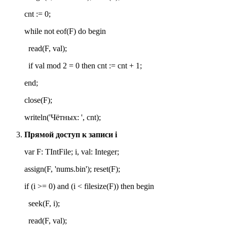
cnt := 0;
while not eof(F) do begin
read(F, val);
if val mod 2 = 0 then cnt := cnt + 1;
end;
close(F);
writeln('Чётных: ', cnt);
Прямой доступ к записи
i
var F: TIntFile; i, val: Integer;
assign(F, 'nums.bin'); reset(F);
if (i >= 0) and (i < filesize(F)) then begin
seek(F, i);
read(F, val);