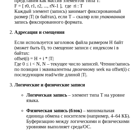
представим как массив элементов типа T:
F = [ r0, r1, r2, ..., rN-1 ], где ri : T
Каждый элемент (запись) занимает фиксированный
размер |T| (в байтах), если T – скаляр или
упакованная
запись фиксированного формата.
Адресация и смещения
Если используется заголовок файла размером H байт
(может быть 0), то смещение записи с индексом i в
байтах:
offset(i) = H + i * |T|
Где 0 ≤ i < N, N – текущее число записей. Чтение/запись
по позиции i эквивалентны двоичному seek на offset(i) с
последующим read/write длиной |T|.
Логические и физические записи
Логическая запись
– элемент типа T на уровне
языка.
Физическая запись (блок)
– минимальная
единица обмена с носителем (например, 4–64 КБ).
Буферизацию между логическими и физическими
уровнями выполняет среда/ОС.