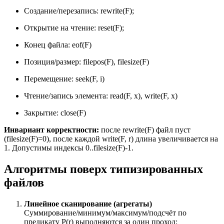
Создание/перезапись: rewrite(F);
Открытие на чтение: reset(F);
Конец файла: eof(F)
Позиция/размер: filepos(F), filesize(F)
Перемещение: seek(F, i)
Чтение/запись элемента: read(F, x), write(F, x)
Закрытие: close(F)
Инвариант корректности:
после rewrite(F) файл пуст
(filesize(F)=0), после каждой write(F, r) длина увеличивается на
1. Допустимы индексы 0..filesize(F)-1.
Алгоритмы поверх типизированных
файлов
Линейное сканирование (агрегаты)
Суммирование/минимум/максимум/подсчёт по
предикату P(r) выполняются за один проход: