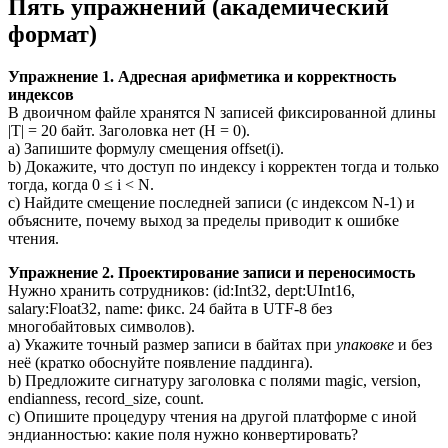
Пять упражнений (академический
формат)
Упражнение 1. Адресная арифметика и корректность
индексов
В двоичном файле хранятся N записей фиксированной длины
|T| = 20 байт. Заголовка нет (H = 0).
a) Запишите формулу смещения offset(i).
b) Докажите, что доступ по индексу i корректен тогда и только
тогда, когда 0 ≤ i < N.
c) Найдите смещение последней записи (с индексом N-1) и
объясните, почему выход за пределы приводит к ошибке
чтения.
Упражнение 2. Проектирование записи и переносимость
Нужно хранить сотрудников: (id:Int32, dept:UInt16,
salary:Float32, name: фикс. 24 байта в UTF-8 без
многобайтовых символов).
a) Укажите точный размер записи в байтах при
упаковке
и без
неё (кратко обоснуйте появление паддинга).
b) Предложите сигнатуру заголовка с полями magic, version,
endianness, record_size, count.
c) Опишите процедуру чтения на другой платформе с иной
эндианностью: какие поля нужно конвертировать?