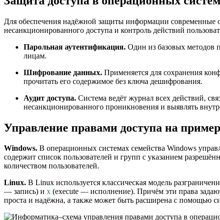
Защита доступа в операционных систе
Для обеспечения надёжной защиты информации современные о
несанкционированного доступа и контроль действий пользоват
Парольная аутентификация.
Один из базовых методов п
лицам.
Шифрование данных.
Применяется для сохранения кон
прочитать его содержимое без ключа дешифрования.
Аудит доступа.
Система ведёт журнал всех действий, свя
несанкционированного проникновения и выявлять внутр
Управление правами доступа на приме
Windows.
В операционных системах семейства Windows управл
содержит список пользователей и групп с указанием разрешён
количеством пользователей.
Linux.
В Linux используется классическая модель разграничени
— запись) и
x
(execute — исполнение). Причём эти права задают
проста и надёжна, а также может быть расширена с помощью с