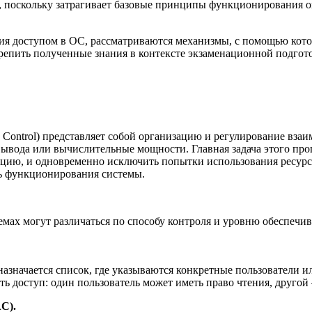
, поскольку затрагивает базовые принципы функционирования 
ия доступом в ОС, рассматриваются механизмы, с помощью котор
крепить полученные знания в контексте экзаменационной подгот
 Control) представляет собой организацию и регулирование вза
вывода или вычислительные мощности. Главная задача этого про
зацию, и одновременно исключить попытки использования ресур
ть функционирования системы.
мах могут различаться по способу контроля и уровню обеспечи
назначается список, где указываются конкретные пользователи ил
ать доступ: один пользователь может иметь право чтения, друго
AC).