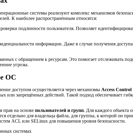
мах
перационные системы реализуют комплекс механизмов безопас
елей. К наиболее распространённым относятся:
роверки подлинности пользователя. Позволяет идентифицироват
фиденциальности информации. Даже в случае получения доступ
занных с обращением к ресурсам. Это помогает отслеживать по
енние угрозы.
ре ОС
ение доступом осуществляется через механизмы
Access Control
ных или запрещённых действий. Такой подход обеспечивает гибк
я прав на основе
пользователей и групп
. Для каждого объекта 
ся отдельно для владельца файла, для группы, к которой он при
истем ACL или SELinux для повышения уровня безопасности.