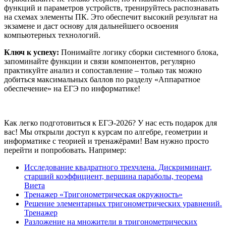
функций и параметров устройств, тренируйтесь распознавать
на схемах элементы ПК. Это обеспечит высокий результат на
экзамене и даст основу для дальнейшего освоения
компьютерных технологий.
Ключ к успеху:
Понимайте логику сборки системного блока,
запоминайте функции и связи компонентов, регулярно
практикуйте анализ и сопоставление – только так можно
добиться максимальных баллов по разделу «Аппаратное
обеспечение» на ЕГЭ по информатике!
Как легко подготовиться к ЕГЭ-2026? У нас есть подарок для
вас! Мы открыли доступ к курсам по алгебре, геометрии и
информатике с теорией и тренажёрами! Вам нужно просто
перейти и попробовать. Например:
Исследование квадратного трехчлена. Дискриминант,
старший коэффициент, вершина параболы, теорема
Виета
Тренажер «Тригонометрическая окружность»
Решение элементарных тригонометрических уравнений.
Тренажер
Разложение на множители в тригонометрических