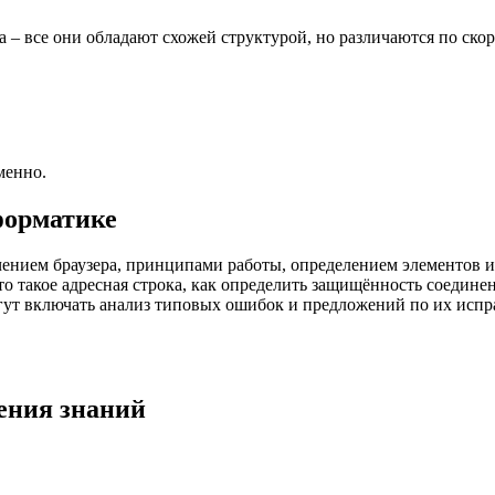
Opera – все они обладают схожей структурой, но различаются по 
менно.
форматике
ачением браузера, принципами работы, определением элементов 
то такое адресная строка, как определить защищённость соединен
огут включать анализ типовых ошибок и предложений по их испр
ения знаний