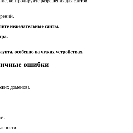
ние, контролируйте разрешения для сайтов.
ирений.
яйте нежелательные сайты.
тра.
унта, особенно на чужих устройствах.
ипичные ошибки
хожих доменов).
ий.
асности.