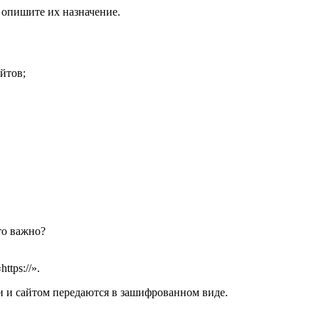
 опишите их назначение.
йтов;
то важно?
tps://».
и и сайтом передаются в зашифрованном виде.