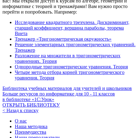
вас! Мы открыли доступ к курсам по алгебре, геометрии и
информатике с теорией и тренажёрами! Вам нужно просто
перейти и попробовать. Например:
Исследование квадратного трехчлена. Дискриминант,
старший коэффициент, вершина параболы, теорема
Виета
Тренажер «Тригонометрическая окружность»
Решение элементарных тригонометрических уравнений.
Тренажер
Разложение на множители в тригонометрических
уравнениях. Теория
Однородные тригонометрические уравнения. Теория
Четыре метода отбора корней тригонометрического
уравнения. Теория
Библиотека учебных материалов для учителей и школьников
Больше ресурсов по информатике для
10 - 11
классов
в библиотеке «1С:Урок»
ОТКРЫТЬ БИБЛИОТЕКУ
< Назад к списку
О нас
Наша методика
Преимущества
Наши преподаватели