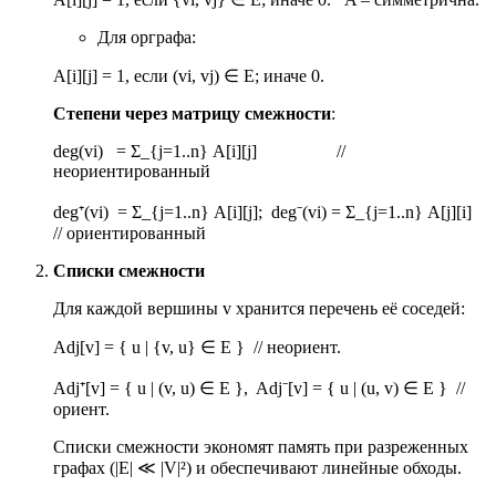
Для орграфа:
A[i][j] = 1, если (vi, vj)
∈
E; иначе 0.
Степени через матрицу смежности
:
deg(vi) = Σ_{j=1..n} A[i][j] //
неориентированный
deg⁺(vi) = Σ_{j=1..n} A[i][j]; deg⁻(vi) = Σ_{j=1..n} A[j][i]
// ориентированный
Списки смежности
Для каждой вершины v хранится перечень её соседей:
Adj[v] = { u | {v, u}
∈
E } // неориент.
Adj⁺[v] = { u | (v, u)
∈
E }, Adj⁻[v] = { u | (u, v)
∈
E } //
ориент.
Списки смежности экономят память при разреженных
графах (|E|
≪
|V|²) и обеспечивают линейные обходы.