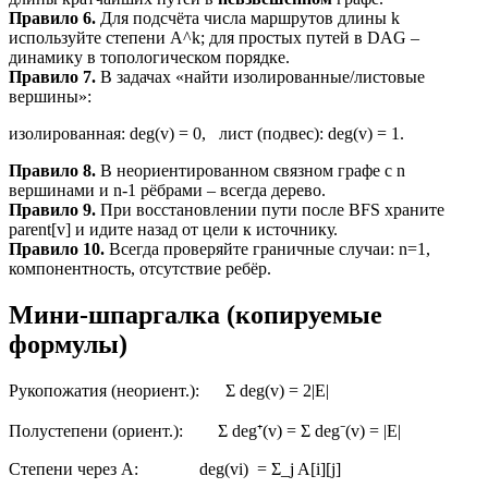
Правило 6.
Для подсчёта числа маршрутов длины k
используйте степени A^k; для простых путей в DAG –
динамику в топологическом порядке.
Правило 7.
В задачах «найти изолированные/листовые
вершины»:
изолированная: deg(v) = 0, лист (подвес): deg(v) = 1.
Правило 8.
В неориентированном связном графе с n
вершинами и n-1 рёбрами – всегда дерево.
Правило 9.
При восстановлении пути после BFS храните
parent[v] и идите назад от цели к источнику.
Правило 10.
Всегда проверяйте граничные случаи: n=1,
компонентность, отсутствие ребёр.
Мини-шпаргалка (копируемые
формулы)
Рукопожатия (неориент.): Σ deg(v) = 2|E|
Полустепени (ориент.): Σ deg⁺(v) = Σ deg⁻(v) = |E|
Степени через A: deg(vi) = Σ_j A[i][j]