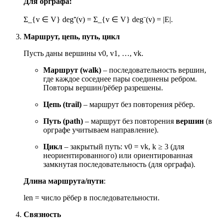
Для орграфа:
Σ_{v
∈
V} deg⁺(v) = Σ_{v
∈
V} deg⁻(v) = |E|.
Маршрут, цепь, путь, цикл
Пусть даны вершины v0, v1, …, vk.
Маршрут (walk)
– последовательность вершин,
где каждое соседнее пары соединены ребром.
Повторы вершин/рёбер разрешены.
Цепь (trail)
– маршрут без повторения рёбер.
Путь (path)
– маршрут без повторения
вершин
(в
орграфе учитываем направление).
Цикл
– закрытый путь: v0 = vk, k ≥ 3 (для
неориентированного) или ориентированная
замкнутая последовательность (для орграфа).
Длина маршрута/пути
:
len = число рёбер в последовательности.
Связность