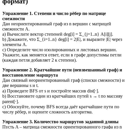
формат)
Упражнение 1. Степени и число рёбер по матрице
смежности
Дан неориентированный граф из n вершин с матрицей
смежности A.
a) Вычислите вектор степеней deg[i] = Σ_{j=1..n} A[i][j].
b) Докажите, что Σ_{i=1..n} deg[i] = 2|E|, и выразите |E| через
элементы A.
c) Определите число изолированных и листовых вершин.
Укажите, как меняется ответ, если в графе допустимы петли
(каждая петля добавляет 2 к степени).
Упражнение 2. Кратчайшие пути (невзвешанный граф) и
восстановление маршрута
Дан связный неориентированный граф (списки смежности) и
две вершины s и t.
a) Проведите BFS от s и постройте массив dist[⋅].
b) Восстановите один из кратчайших путей s → t по массиву
parent[⋅].
c) Обоснуйте, почему BFS всегда даёт кратчайшие пути по
числу рёбер, и оцените сложность алгоритма.
Упражнение 3. Количество маршрутов заданной длины
Пусть A – матрица смежности ориентированного графа из n