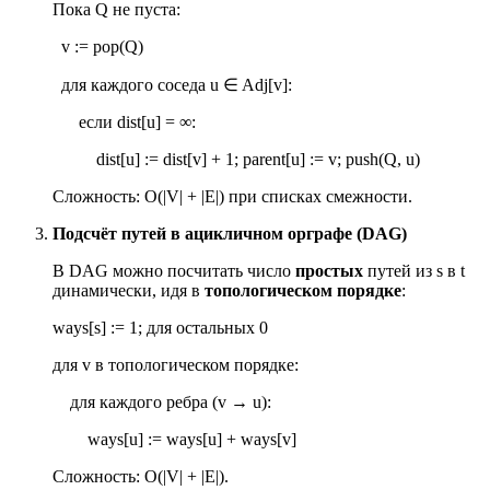
Пока Q не пуста:
v := pop(Q)
для каждого соседа u
∈
Adj[v]:
если dist[u] = ∞:
dist[u] := dist[v] + 1; parent[u] := v; push(Q, u)
Сложность: O(|V| + |E|) при списках смежности.
Подсчёт путей в ацикличном орграфе (DAG)
В DAG можно посчитать число
простых
путей из s в t
динамически, идя в
топологическом порядке
:
ways[s] := 1; для остальных 0
для v в топологическом порядке:
для каждого ребра (v → u):
ways[u] := ways[u] + ways[v]
Сложность: O(|V| + |E|).