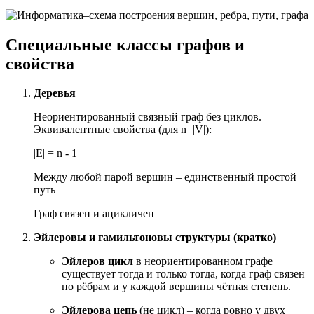
Специальные классы графов и
свойства
Деревья
Неориентированный связный граф без циклов.
Эквивалентные свойства (для n=|V|):
|E| = n - 1
Между любой парой вершин – единственный простой
путь
Граф связен и ацикличен
Эйлеровы и гамильтоновы структуры (кратко)
Эйлеров цикл
в неориентированном графе
существует тогда и только тогда, когда граф связен
по рёбрам и у каждой вершины чётная степень.
Эйлерова цепь
(не цикл) – когда ровно у двух