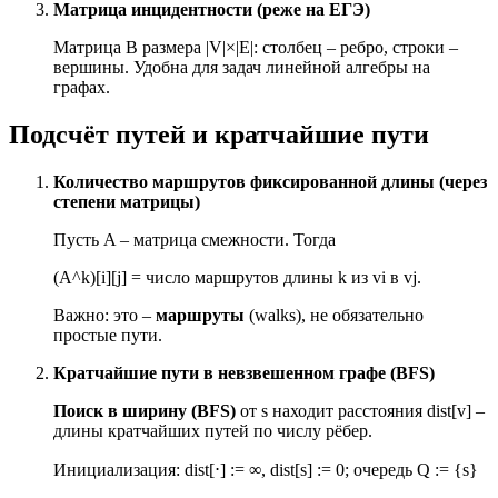
Матрица инцидентности (реже на ЕГЭ)
Матрица B размера |V|×|E|: столбец – ребро, строки –
вершины. Удобна для задач линейной алгебры на
графах.
Подсчёт путей и кратчайшие пути
Количество маршрутов фиксированной длины (через
степени матрицы)
Пусть A – матрица смежности. Тогда
(A^k)[i][j] = число маршрутов длины k из vi в vj.
Важно: это –
маршруты
(walks), не обязательно
простые пути.
Кратчайшие пути в невзвешенном графе (BFS)
Поиск в ширину (BFS)
от s находит расстояния dist[v] –
длины кратчайших путей по числу рёбер.
Инициализация: dist[
⋅
] := ∞, dist[s] := 0; очередь Q := {s}