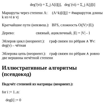
deg⁺(vi) = Σ_j A[i][j], deg⁻(vi) = Σ_j A[j][i]
Маршруты через степени A: (A^k)[i][j] = #маршрутов длины
k из vi в vj
Кратчайшие пути (невзвеш.): BFS, сложность O(|V|+|E|)
Дерево: связный, ацикличный, |E| = |V| - 1
Эйлеров цикл (неориент.): граф связен по рёбрам ∧ ∀v:
deg(v) – чётная
Эйлерова цепь (неориент.): граф связен по рёбрам ∧ ровно
две вершины нечётной степени
Иллюстративные алгоритмы
(псевдокод)
Подсчёт степеней из матрицы (неориент.):
for i := 1..n:
deg[i] := 0