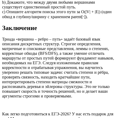
b) Докажите, что между двумя любыми вершинами
существует единственный простой путь.
c) Опишите алгоритм поиска этого пути за O(|V| + |E|) (один
обход в глубину/ширину с хранением parent[⋅]).
Заключение
Триада «вершина – ребро – путь» задаёт базовый язык
описания дискретных структур. Строгие определения,
матричные и списковые представления, леммы о степенях,
корректные обходы (BFS/DFS), а также умение отличать
маршруты от простых путей формируют фундамент навыков,
необходимых на ЕГЭ. Следуя изложенным правилам
корректности и отрабатывая упражнения, вы научитесь
уверенно решать типовые задачи: считать степени и рёбра,
проверять связность, находить кратчайшие пути,
интерпретировать степени матрицы смежности и
распознавать деревья и эйлеровы структуры. Это не только
повышает скорость и точность решений, но и делает ваши
аргументы строгими и проверяемыми.
Как легко подготовиться к ЕГЭ-2026? У нас есть подарок для