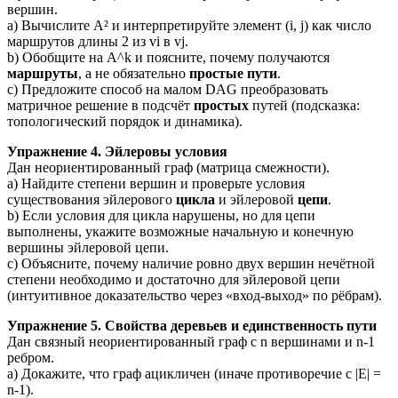
вершин.
a) Вычислите A² и интерпретируйте элемент (i, j) как число
маршрутов длины 2 из vi в vj.
b) Обобщите на A^k и поясните, почему получаются
маршруты
, а не обязательно
простые пути
.
c) Предложите способ на малом DAG преобразовать
матричное решение в подсчёт
простых
путей (подсказка:
топологический порядок и динамика).
Упражнение 4. Эйлеровы условия
Дан неориентированный граф (матрица смежности).
a) Найдите степени вершин и проверьте условия
существования эйлерового
цикла
и эйлеровой
цепи
.
b) Если условия для цикла нарушены, но для цепи
выполнены, укажите возможные начальную и конечную
вершины эйлеровой цепи.
c) Объясните, почему наличие ровно двух вершин нечётной
степени необходимо и достаточно для эйлеровой цепи
(интуитивное доказательство через «вход-выход» по рёбрам).
Упражнение 5. Свойства деревьев и единственность пути
Дан связный неориентированный граф с n вершинами и n-1
ребром.
a) Докажите, что граф ацикличен (иначе противоречие с |E| =
n-1).