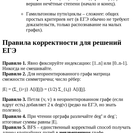
вершин нечётные степени (начало и конец).
Гамильтоновы пути/циклы – сложнее: общих
простых критериев нет (в ЕГЭ обычно не требуют
доказательств, только распознавание на малых
графах).
Правила корректности для решений
ЕГЭ
Правило 1.
Явно фиксируйте индексацию: [1..n] или [0..n-1].
Никогда не смешивайте.
Правило 2.
Для неориентированного графа матрица
смежности симметрична; число рёбер:
|E| = (Σ_{i<j} A[i][j]) = (1/2) Σ_{i,j} A[i][j].
Правило 3.
Петля {v, v} в неориентированном графе (если
вдруг есть) добавляет 2 к deg(v) (редко на ЕГЭ, но знать
полезно).
Правило 4.
При чтении орграфа различайте deg⁺ и deg⁻;
итоговые суммы равны |E|.
Правило 5.
BFS – единственный корректный способ получать
длины кратчайших путей в
невзвешенном
графе.