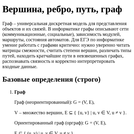
Вершина, ребро, путь, граф
Граф – универсальная дискретная модель для представления
объектов и их связей. В информатике графы описывают сети
(коммуникационные, социальные), зависимость модулей,
маршруты, состояния автоматов. Для ЕГЭ по информатике
умение работать с графами критично: нужно уверенно читать
матрицы смежности, считать степени вершин, различать типы
путей, находить кратчайшие пути в невзвешенных графах,
распознавать связность и корректно интерпретировать
входные данные.
Базовые определения (строго)
Граф
Граф (неориентированный): G = (V, E),
V – множество вершин, E
⊆
{ {u, v} | u, v
∈
V, u ≠ v }.
Ориентированный граф (орграф): G = (V, E),
E
⊆
{ (u, v) | u, v
∈
V, u ≠ v }.