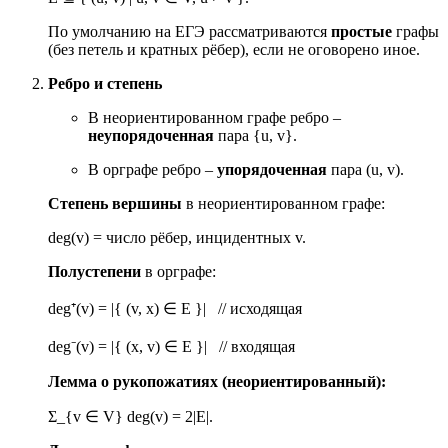
По умолчанию на ЕГЭ рассматриваются
простые
графы
(без петель и кратных рёбер), если не оговорено иное.
Ребро и степень
В неориентированном графе ребро –
неупорядоченная
пара {u, v}.
В орграфе ребро –
упорядоченная
пара (u, v).
Степень вершины
в неориентированном графе:
deg(v) = число рёбер, инцидентных v.
Полустепени
в орграфе:
deg⁺(v) = |{ (v, x)
∈
E }| // исходящая
deg⁻(v) = |{ (x, v)
∈
E }| // входящая
Лемма о рукопожатиях (неориентированный):
Σ_{v
∈
V} deg(v) = 2|E|.