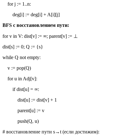
for j := 1..n:
deg[i] := deg[i] + A[i][j]
BFS с восстановлением пути:
for v in V: dist[v] := ∞; parent[v] := ⊥
dist[s] := 0; Q := {s}
while Q not empty:
v := pop(Q)
for u in Adj[v]:
if dist[u] = ∞:
dist[u] := dist[v] + 1
parent[u] := v
push(Q, u)
# восстановление пути s→t (если достижим):