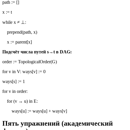
path := []
x := t
while x ≠ ⊥:
prepend(path, x)
x := parent[x]
Подсчёт числа путей s→t в DAG:
order := TopologicalOrder(G)
for v in V: ways[v] := 0
ways[s] := 1
for v in order:
for (v → u) in E:
ways[u] := ways[u] + ways[v]
Пять упражнений (академический