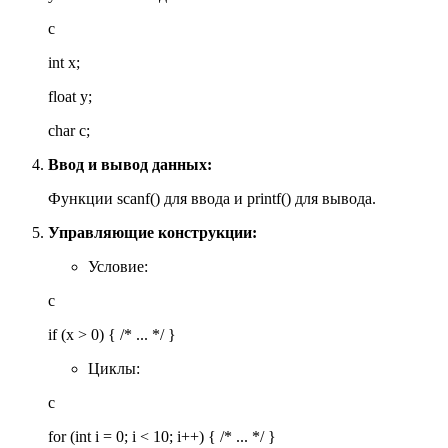
c
int x;
float y;
char c;
Ввод и вывод данных:
Функции scanf() для ввода и printf() для вывода.
Управляющие конструкции:
Условие:
c
if (x > 0) { /* ... */ }
Циклы:
c
for (int i = 0; i < 10; i++) { /* ... */ }