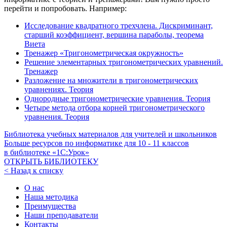
перейти и попробовать. Например:
Исследование квадратного трехчлена. Дискриминант,
старший коэффициент, вершина параболы, теорема
Виета
Тренажер «Тригонометрическая окружность»
Решение элементарных тригонометрических уравнений.
Тренажер
Разложение на множители в тригонометрических
уравнениях. Теория
Однородные тригонометрические уравнения. Теория
Четыре метода отбора корней тригонометрического
уравнения. Теория
Библиотека учебных материалов для учителей и школьников
Больше ресурсов по информатике для
10 - 11
классов
в библиотеке «1С:Урок»
ОТКРЫТЬ БИБЛИОТЕКУ
< Назад к списку
О нас
Наша методика
Преимущества
Наши преподаватели
Контакты