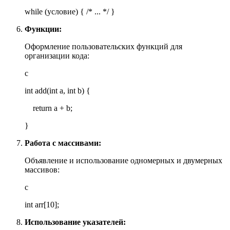
while (условие) { /* ... */ }
Функции:
Оформление пользовательских функций для
организации кода:
c
int add(int a, int b) {
return a + b;
}
Работа с массивами:
Объявление и использование одномерных и двумерных
массивов:
c
int arr[10];
Использование указателей: