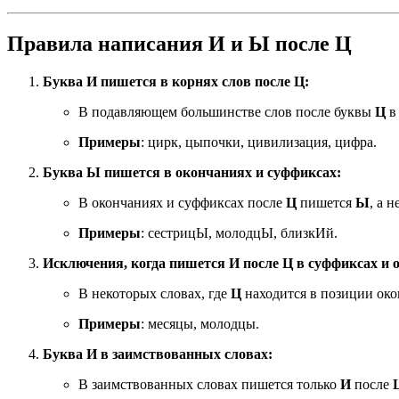
Правила написания И и Ы после Ц
Буква И пишется в корнях слов после Ц:
В подавляющем большинстве слов после буквы
Ц
в
Примеры
: цирк, цыпочки, цивилизация, цифра.
Буква Ы пишется в окончаниях и суффиксах:
В окончаниях и суффиксах после
Ц
пишется
Ы
, а н
Примеры
: сестрицЫ, молодцЫ, близкИй.
Исключения, когда пишется И после Ц в суффиксах и 
В некоторых словах, где
Ц
находится в позиции око
Примеры
: месяцы, молодцы.
Буква И в заимствованных словах:
В заимствованных словах пишется только
И
после