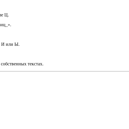
ле Ц.
риц_».
е И или Ы.
 собственных текстах.