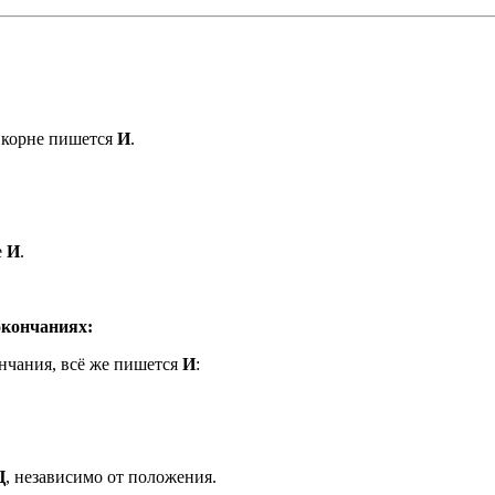
 корне пишется
И
.
е
И
.
окончаниях:
нчания, всё же пишется
И
:
Ц
, независимо от положения.