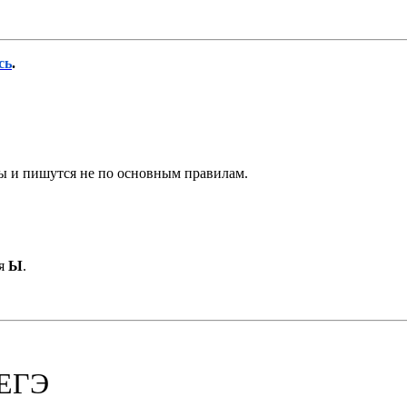
сь
.
ы и пишутся не по основным правилам.
я
Ы
.
 ЕГЭ