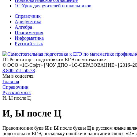
Пользовательское соглашение
1С:Урок для учителей и школьников
Справочник
Арифметика
Алгебра
Планиметрия
Информатика
Русский язык
1С:Репетитор – подготовка к ЕГЭ по математике
© ООО «1С-Софт» | ЧОУ ДПО «1С-ОБРАЗОВАНИЕ» | 2016–2
8 800 551-50-78
Мы в соцсетях:
Главная
Справочник
Русский язык
И, Ы после Ц
И, Ы после Ц
Правописание букв
И
и
Ы
после буквы
Ц
в русском языке явля
подготовки к ЕГЭ, поскольку ошибки в написании слов с «И» и