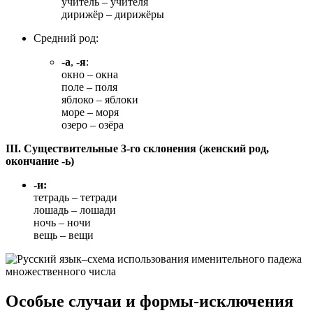
учитель – учителя
дирижёр – дирижёры
Средний род:
-а
,
-я
:
окно – окна
поле – поля
яблоко – яблоки
море – моря
озеро – озёра
III. Существительные 3-го склонения (женский род,
окончание -ь)
-и:
тетрадь – тетради
лошадь – лошади
ночь – ночи
вещь – вещи
Особые случаи и формы-исключения