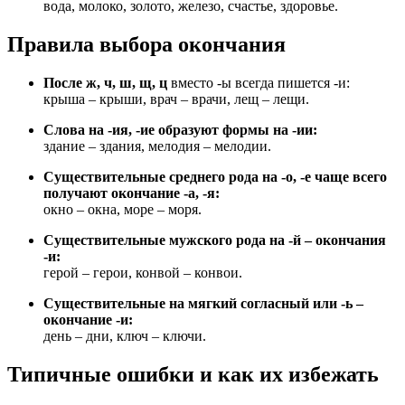
вода, молоко, золото, железо, счастье, здоровье.
Правила выбора окончания
После ж, ч, ш, щ, ц
вместо -ы всегда пишется -и:
крыша – крыши, врач – врачи, лещ – лещи.
Слова на -ия, -ие образуют формы на -ии:
здание – здания, мелодия – мелодии.
Существительные среднего рода на -о, -е чаще всего
получают окончание -а, -я:
окно – окна, море – моря.
Существительные мужского рода на -й – окончания
-и:
герой – герои, конвой – конвои.
Существительные на мягкий согласный или -ь –
окончание -и:
день – дни, ключ – ключи.
Типичные ошибки и как их избежать