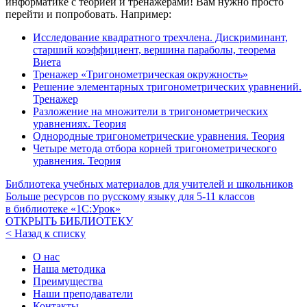
информатике с теорией и тренажёрами! Вам нужно просто
перейти и попробовать. Например:
Исследование квадратного трехчлена. Дискриминант,
старший коэффициент, вершина параболы, теорема
Виета
Тренажер «Тригонометрическая окружность»
Решение элементарных тригонометрических уравнений.
Тренажер
Разложение на множители в тригонометрических
уравнениях. Теория
Однородные тригонометрические уравнения. Теория
Четыре метода отбора корней тригонометрического
уравнения. Теория
Библиотека учебных материалов для учителей и школьников
Больше ресурсов по русскому языку для
5-11
классов
в библиотеке «1С:Урок»
ОТКРЫТЬ БИБЛИОТЕКУ
< Назад к списку
О нас
Наша методика
Преимущества
Наши преподаватели
Контакты