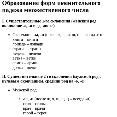
Образование форм именительного
падежа множественного числа
I. Существительные 1-го склонения (женский род,
окончание -а, -я в ед. числе)
Окончание
-ы
,
-и
(после ж, ч, ш, щ, ц – всегда -и):
книга – книги
лошадь – лошади
страна – страны
неделя – недели
ветка – ветки
армия – армии
дочка – дочки
II. Существительные 2-го склонения (мужской род с
нулевым окончанием, средний род на -о, -е)
Мужской род:
-ы
,
-и
(после ж, ч, ш, щ, ц – всегда -и):
стол – столы
врач – врачи
герой – герои