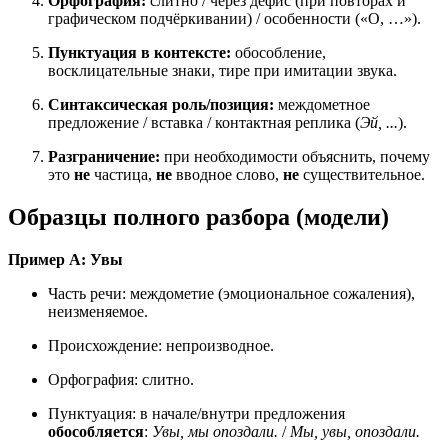
Орфография:
слитно / через дефис (при повторах и
графическом подчёркивании) / особенности («О, …»).
Пунктуация в контексте:
обособление,
восклицательные знаки, тире при имитации звука.
Синтаксическая роль/позиция:
междометное
предложение / вставка / контактная реплика (
Эй, ...
).
Разграничение:
при необходимости объяснить, почему
это
не
частица,
не
вводное слово,
не
существительное.
Образцы полного разбора (модели)
Пример А: Увы
Часть речи: междометие (эмоциональное сожаления),
неизменяемое.
Происхождение: непроизводное.
Орфография: слитно.
Пунктуация: в начале/внутри предложения
обособляется
:
Увы, мы опоздали.
/
Мы, увы, опоздали.