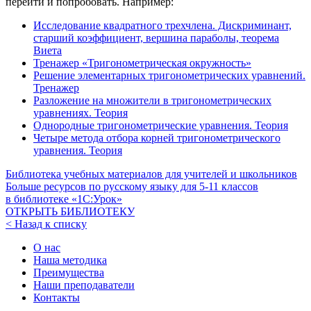
перейти и попробовать. Например:
Исследование квадратного трехчлена. Дискриминант,
старший коэффициент, вершина параболы, теорема
Виета
Тренажер «Тригонометрическая окружность»
Решение элементарных тригонометрических уравнений.
Тренажер
Разложение на множители в тригонометрических
уравнениях. Теория
Однородные тригонометрические уравнения. Теория
Четыре метода отбора корней тригонометрического
уравнения. Теория
Библиотека учебных материалов для учителей и школьников
Больше ресурсов по русскому языку для
5-11
классов
в библиотеке «1С:Урок»
ОТКРЫТЬ БИБЛИОТЕКУ
< Назад к списку
О нас
Наша методика
Преимущества
Наши преподаватели
Контакты