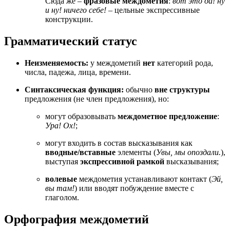
Сюда же –
фразовые междометия
:
вот это да! ну
и ну! ничего себе!
– цельные экспрессивные
конструкции.
Грамматический статус
Неизменяемость:
у междометий
нет
категорий рода,
числа, падежа, лица, времени.
Синтаксическая функция:
обычно
вне структуры
предложения (не член предложения), но:
могут образовывать
междометное предложение
:
Ура!
Ох!
;
могут входить в состав высказывания как
вводные/вставные
элементы (
Увы, мы опоздали.
),
выступая
экспрессивной рамкой
высказывания;
волевые
междометия устанавливают контакт (
Эй,
вы там!
) или вводят побуждение вместе с
глаголом.
Орфография междометий