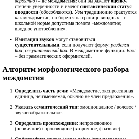
вероятно
) –
не междометия
: они выражают
оценку
/
степень уверенности и имеют
синтаксический статус
вводности
(обособляются).
Увы
традиционно трактуется
как междометие, но борется на границе вводных – в
школьной норме допустима помета «междометие;
вводное употребление».
Имитации звуков
могут становиться
существительными
, если получают форму:
раздался
бах
; оглушительный
бах
.
В междометной функции:
Бах!
– без грамматических оформителей.
Алгоритм морфологического разбора
междометия
Определить часть речи:
«Междометие, экспрессивная
единица, неизменяемая, обычно не член предложения».
Указать семантический тип:
эмоциональное / волевое /
звукоизобразительное.
Определить происхождение:
непроизводное
(первичное) / производное (вторичное, фразовое).