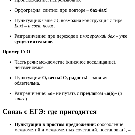
Орфография: слитно; при повторе –
бах-бах!
Пунктуация: чаще с
!
; возможна конструкция с тире:
Бах! – и свет погас.
Разграничение: при переходе в имя:
громкий бах
– уже
существительное
.
Пример Г: О
Часть речи: междометие (книжное восклицание),
неизменяемое.
Пунктуация:
О, весна!
О, радость!
– запятая
обязательна.
Разграничение:
«о»
не путать с
предлогом «о(б)»
(
о
книге
).
Связь с ЕГЭ: где пригодится
Пунктуация в простом предложении
: обособление
междометий и междометных сочетаний, постановка
!
,
–
.