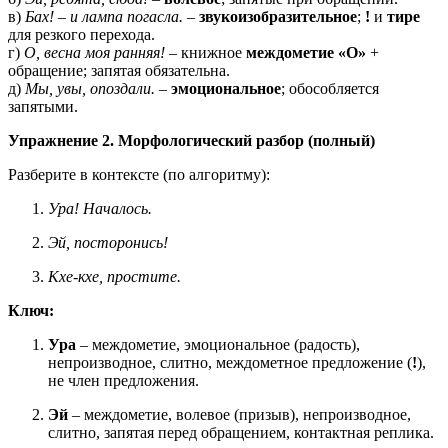
в)
Бах! – и лампа погасла.
–
звукоизобразительное
;
!
и
тире
для резкого перехода.
г)
О, весна моя ранняя!
– книжное
междометие «О»
+
обращение; запятая обязательна.
д)
Мы, увы, опоздали.
–
эмоциональное
; обособляется
запятыми.
Упражнение 2. Морфологический разбор (полный)
Разберите в контексте (по алгоритму):
Ура! Началось.
Эй, посторонись!
Кхе-кхе, простите.
Ключ:
Ура
– междометие, эмоциональное (радость),
непроизводное, слитно, междометное предложение (
!
),
не член предложения.
Эй
– междометие, волевое (призыв), непроизводное,
слитно, запятая перед обращением, контактная реплика.