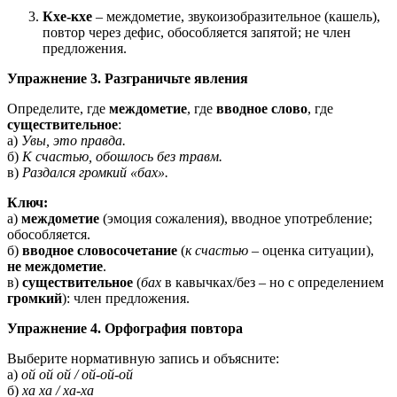
Кхе-кхе
– междометие, звукоизобразительное (кашель),
повтор через дефис, обособляется запятой; не член
предложения.
Упражнение 3. Разграничьте явления
Определите, где
междометие
, где
вводное слово
, где
существительное
:
а)
Увы, это правда.
б)
К счастью, обошлось без травм.
в)
Раздался громкий «бах».
Ключ:
а)
междометие
(эмоция сожаления), вводное употребление;
обособляется.
б)
вводное словосочетание
(
к счастью
– оценка ситуации),
не междометие
.
в)
существительное
(
бах
в кавычках/без – но с определением
громкий
): член предложения.
Упражнение 4. Орфография повтора
Выберите нормативную запись и объясните:
а)
ой ой ой / ой-ой-ой
б)
ха ха / ха-ха