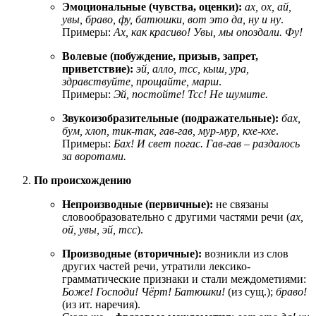
Эмоциональные (чувства, оценки):
ах, ох, ай,
увы, браво, фу, батюшки, вот это да, ну и ну
.
Примеры:
Ах, как красиво!
Увы, мы опоздали.
Фу!
Волевые (побуждение, призыв, запрет,
приветствие):
эй, алло, тсс, кыш, ура,
здравствуйте, прощайте, марш
.
Примеры:
Эй, постойте!
Тсс! Не шумите.
Звукоизобразительные (подражательные):
бах,
бум, хлоп, тик-так, гав-гав, мур-мур, кхе-кхе
.
Примеры:
Бах! И свет погас.
Гав-гав – раздалось
за воротами.
По происхождению
Непроизводные (первичные):
не связаны
словообразовательно с другими частями речи (
ах,
ой, увы, эй, тсс
).
Производные (вторичные):
возникли из слов
других частей речи, утратили лексико-
грамматические признаки и стали междометиями:
Боже! Господи! Чёрт! Батюшки!
(из сущ.);
браво!
(из ит. наречия).