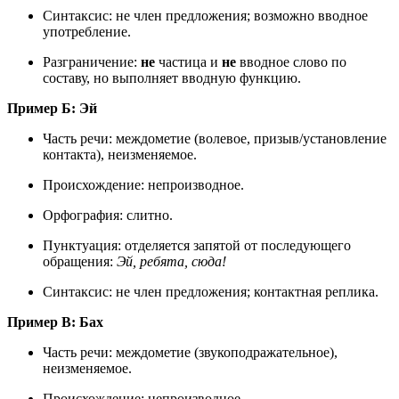
Синтаксис: не член предложения; возможно вводное
употребление.
Разграничение:
не
частица и
не
вводное слово по
составу, но выполняет вводную функцию.
Пример Б: Эй
Часть речи: междометие (волевое, призыв/установление
контакта), неизменяемое.
Происхождение: непроизводное.
Орфография: слитно.
Пунктуация: отделяется запятой от последующего
обращения:
Эй, ребята, сюда!
Синтаксис: не член предложения; контактная реплика.
Пример В: Бах
Часть речи: междометие (звукоподражательное),
неизменяемое.
Происхождение: непроизводное.