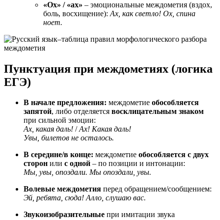
«Ох» / «ах»
– эмоциональные междометия (вздох,
боль, восхищение):
Ах, как светло!
Ох, спина
ноет.
Пунктуация при междометиях (логика
ЕГЭ)
В начале предложения:
междометие
обособляется
запятой
, либо отделяется
восклицательным знаком
при сильной эмоции:
Ах, какая даль!
/
Ах! Какая даль!
Увы, билетов не осталось.
В середине/в конце:
междометие
обособляется с двух
сторон
или
с одной
– по позиции и интонации:
Мы, увы, опоздали.
Мы опоздали, увы.
Волевые междометия
перед обращением/сообщением:
Эй, ребята, сюда!
Алло, слушаю вас.
Звукоизобразительные
при имитации звука