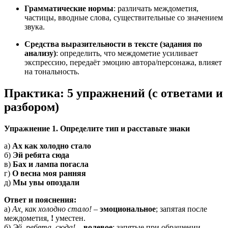
Грамматические нормы
: различать междометия,
частицы, вводные слова, существительные со значением
звука.
Средства выразительности в тексте (задания по
анализу)
: определить, что междометие усиливает
экспрессию, передаёт эмоцию автора/персонажа, влияет
на тональность.
Практика: 5 упражнений (с ответами и
разбором)
Упражнение 1. Определите тип и расставьте знаки
а)
Ах как холодно стало
б)
Эй ребята сюда
в)
Бах и лампа погасла
г)
О весна моя ранняя
д)
Мы увы опоздали
Ответ и пояснения:
а)
Ах, как холодно стало!
–
эмоциональное
; запятая после
междометия,
!
уместен.
б)
Эй, ребята, сюда!
–
волевое
; запятые при обращении.