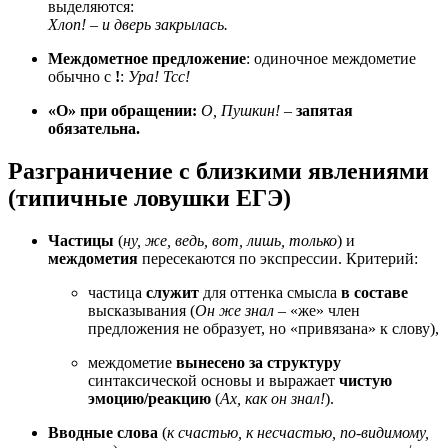
выделяются:
Хлоп! – и дверь закрылась.
Междометное предложение
: одиночное междометие
обычно с
!
:
Ура!
Тсс!
«О» при обращении:
О, Пушкин!
–
запятая
обязательна.
Разграничение с близкими явлениями
(типичные ловушки ЕГЭ)
Частицы
(
ну, же, ведь, вот, лишь, только
) и
междометия
пересекаются по экспрессии. Критерий:
частица
служит
для оттенка смысла
в составе
высказывания (
Он же знал
– «же» член
предложения не образует, но «привязана» к слову),
междометие
вынесено за структуру
синтаксической основы и выражает
чистую
эмоцию/реакцию
(
Ах, как он знал!
).
Вводные слова
(
к счастью, к несчастью, по-видимому,