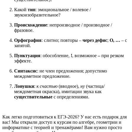
Какой
тип
: эмоциональное / волевое /
звукоизобразительное?
Происхождение
: непроизводное / производное /
фразовое.
Орфография
: слитно; повторы –
через дефис
;
О, …
– с
запятой.
Пунктуация
: обособление,
!
, возможное
–
при резком
эффекте.
Синтаксис
: не член предложения; допустимо
междометное предложение.
Ловушки
:
к счастью
(вводное),
ну
(частица/
междометная окраска), имитации звука как
существительные
с определениями.
Как легко подготовиться к ЕГЭ-2026? У нас есть подарок для
вас! Мы открыли доступ к курсам по алгебре, геометрии и
информатике с теорией и тренажёрами! Вам нужно просто