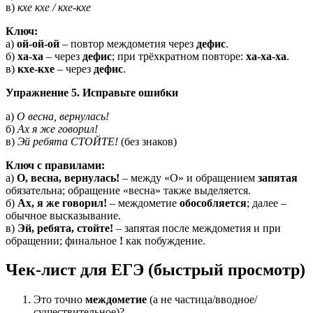
в)
кхе кхе / кхе-кхе
Ключ:
а)
ой-ой-ой
– повтор междометия через
дефис
.
б)
ха-ха
– через
дефис
; при трёхкратном повторе:
ха-ха-ха
.
в)
кхе-кхе
– через
дефис
.
Упражнение 5. Исправьте ошибки
а)
О весна, вернулась!
б)
Ах я же говорил!
в)
Эй ребята СТОЙТЕ!
(без знаков)
Ключ с правилами:
а)
О, весна, вернулась!
– между «О» и обращением
запятая
обязательна; обращение «весна» также выделяется.
б)
Ах, я же говорил!
– междометие
обособляется
; далее –
обычное высказывание.
в)
Эй, ребята, стойте!
– запятая после междометия и при
обращении; финальное
!
как побуждение.
Чек-лист для ЕГЭ (быстрый просмотр)
Это точно
междометие
(а не частица/вводное/
существительное)?