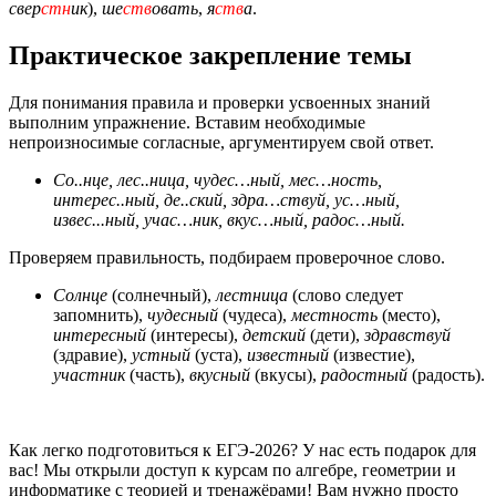
свер
стн
ик
),
ше
ств
овать
,
я
ств
а
.
Практическое закрепление темы
Для понимания правила и проверки усвоенных знаний
выполним упражнение. Вставим необходимые
непроизносимые согласные, аргументируем свой ответ.
Со..нце, лес..ница, чудес…ный, мес…ность,
интерес..ный, де..ский, здра…ствуй, ус…ный,
извес...ный, учас…ник, вкус…ный, радос…ный.
Проверяем правильность, подбираем проверочное слово.
Солнце
(солнечный),
лестница
(слово следует
запомнить),
чудесный
(чудеса),
местность
(место),
интересный
(интересы),
детский
(дети),
здравствуй
(здравие),
устный
(уста),
известный
(известие),
участник
(часть),
вкусный
(вкусы),
радостный
(радость).
Как легко подготовиться к ЕГЭ-2026? У нас есть подарок для
вас! Мы открыли доступ к курсам по алгебре, геометрии и
информатике с теорией и тренажёрами! Вам нужно просто