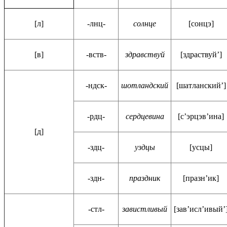
[л]
-лнц-
солнце
[сонцэ]
[в]
-вств-
здравствуй
[здраствуй’]
-ндск-
шотландский
[шатланский’]
-рдц-
сердцевина
[с’эрцэв’ина]
[д]
-здц-
уздцы
[усцы]
-здн-
праздник
[празн’ик]
-стл-
завистливый
[зав’исл’ивый’