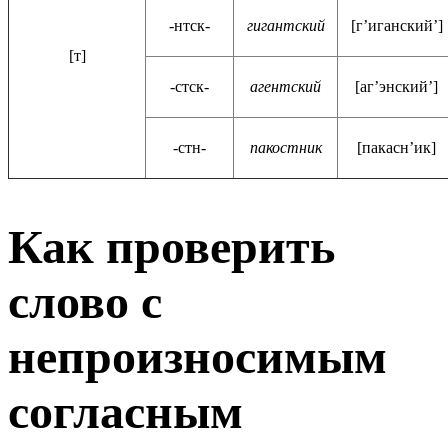
-нтск-
гигантский
[г’иганский’]
[т]
-стск-
агентский
[аг’энский’]
-стн-
пакостник
[пакасн’ик]
Как проверить
слово с
непроизносимым
согласным