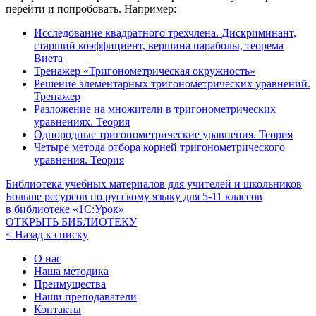
перейти и попробовать. Например:
Исследование квадратного трехчлена. Дискриминант,
старший коэффициент, вершина параболы, теорема
Виета
Тренажер «Тригонометрическая окружность»
Решение элементарных тригонометрических уравнений.
Тренажер
Разложение на множители в тригонометрических
уравнениях. Теория
Однородные тригонометрические уравнения. Теория
Четыре метода отбора корней тригонометрического
уравнения. Теория
Библиотека учебных материалов для учителей и школьников
Больше ресурсов по русскому языку для
5-11
классов
в библиотеке «1С:Урок»
ОТКРЫТЬ БИБЛИОТЕКУ
< Назад к списку
О нас
Наша методика
Преимущества
Наши преподаватели
Контакты