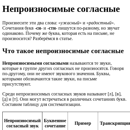
Непроизносимые согласные
Произнесите эти два слова: «
ужасный
» и «
радостный
».
Сочетания букв -
сн
- и -
стн
- пишутся по-разному, но звучат
одинаково. Почему же буква, которая есть на письме, не
произносится? Разберёмся в статье.
Что такое непроизносимые согласные
Непроизносимыми
согласными
называются те звуки,
которые в группе других согласных не произносятся. Говоря
по-другому, они не имеют звукового значения. Буквы,
которыми обозначаются такие звуки, на письме
присутствуют.
Среди непроизносимых согласных звуков называют [л], [в],
[д] и [т]. Они могут встречаться в различных сочетаниях букв.
Составим таблицу для систематизации.
Непроизносимый
Буквенное
Пример
Транскрипци
согласный звук
сочетание