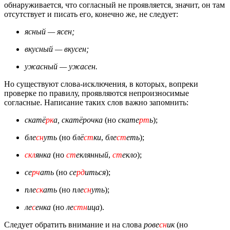
обнаруживается, что согласный не проявляется, значит, он там
отсутствует и писать его, конечно же, не следует:
ясный — ясен;
вкусный — вкусен;
ужасный — ужасен.
Но существуют слова-исключения, в которых, вопреки
проверке по правилу, проявляются непроизносимые
согласные. Написание таких слов важно запомнить:
скатё
рк
а, скатёрочка
(но
скате
рт
ь
);
бле
сн
уть
(но
блё
ст
ки
,
бле
ст
еть
);
скл
янка
(но
ст
еклянный
,
ст
екло
);
се
рч
ать
(но
се
рд
иться
);
пле
ск
ать
(но
пле
сн
уть
);
ле
с
енка
(но
ле
стн
ица
).
Следует обратить внимание и на слова
рове
сн
ик
(но