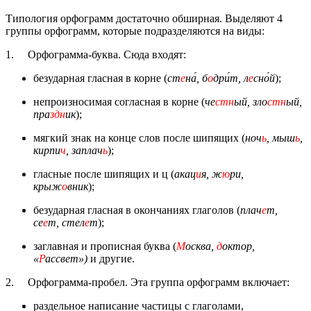
Типология орфограмм достаточно обширная. Выделяют 4
группы орфограмм, которые подразделяются на виды:
1. Орфограмма-буква. Сюда входят:
безударная гласная в корне (
ст
е
на́, б
о
дри́т, л
е
сно́й
);
непроизносимая согласная в корне (
че
стн
ый, зло
стн
ый,
пра
здн
ик
);
мягкий знак на конце слов после шипящих (
ноч
ь
, мыш
ь
,
кирпи
ч
, заплач
ь
);
гласные после шипящих и ц (
акац
и
я, ж
ю
ри,
крыж
о
вник
);
безударная гласная в окончаниях глаголов (
плач
е
т,
се
е
т, стел
е
т
);
заглавная и прописная буква (
М
осква,
д
октор,
«
Р
ассвет»)
и другие.
2. Орфограмма-пробел. Эта группа орфограмм включает:
раздельное написание частицы с глаголами,