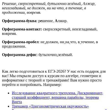
Решение, сверхсекретный, бутылочно-зелёный, Алжир,
неизгладимый, не должен, ни на что, в течение, в
продолжении, вовремя.
Орфограмма-буква
: р
е
шение,
А
лжир.
Орфограмма-контакт:
сверхсекретный, неизгладимый,
вовремя.
Орфограмма-пробел
: не
должен, ни
на
что, в
течение, в
продолжении.
Орфограмма-дефис
: бутылочно
-
зелёный.
Как легко подготовиться к ЕГЭ-2026? У нас есть подарок для
вас! Мы открыли доступ к курсам по алгебре, геометрии и
информатике с теорией и тренажёрами! Вам нужно просто
перейти и попробовать. Например:
Исследование квадратного трехчлена. Дискриминант,
старший коэффициент, вершина параболы, теорема
Виета
Тренажер «Тригонометрическая окружность»