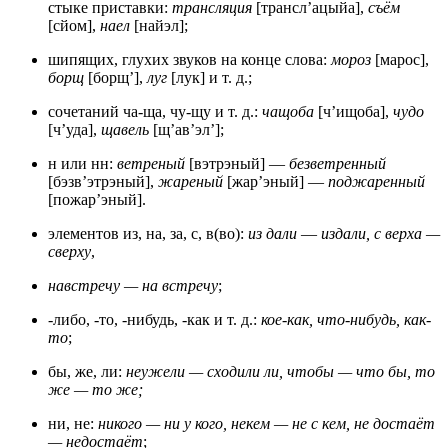
стыке приставки:
трансляция
[трансл’ацыйа],
съём
[сйом],
наел
[найэл];
шипящих, глухих звуков на конце слова:
мороз
[марос],
борщ
[борщ’],
луг
[лук] и т. д.;
сочетаний ча-ща, чу-щу и т. д.:
чащоба
[ч’ищоба],
чудо
[ч’уда],
щавель
[щ’ав’эл’];
н или нн:
ветреный
[вэтрэный] —
безветренный
[бэзв’этрэный],
жареный
[жар’эный] —
поджаренный
[пожар’эный].
элементов из, на, за, с, в(во):
из дали
—
издали, с верха —
сверху
,
навстречу — на встречу
;
-либо, -то, -нибудь, -как и т. д.:
кое-как, что-нибудь, как-
то
;
бы, же, ли:
неужели — сходили ли, чтобы — что бы, то
же — то же;
ни, не:
никого — ни у кого, некем — не с кем, не достаёт
— недостаёт
;