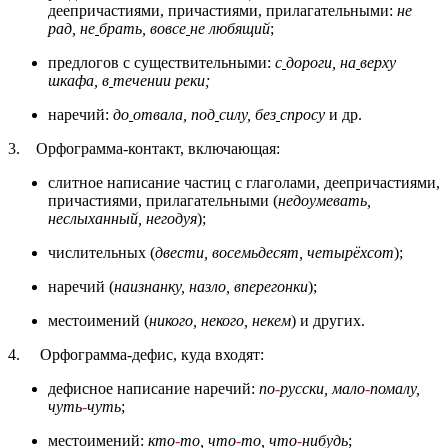
деепричастиями, причастиями, прилагательными:
не
рад, не
брать, вовсе
не любящий
;
предлогов с существительными:
с
дороги, на
верху
шкафа, в
течении реки;
наречий:
до
отвала, под
силу, без
спросу
и др.
3. Орфограмма-контакт, включающая:
слитное написание частиц с глаголами, деепричастиями,
причастиями, прилагательными (
недоумевать,
неслыханный, негодуя
);
числительных (
двести, восемьдесят, четырёхсот
);
наречий (
наизнанку, назло, вперегонки
);
местоимений (
никого, некого, некем
) и других.
4. Орфограмма-дефис, куда входят:
дефисное написание наречий:
по
-
русски, мало
-
помалу,
чуть
-
чуть
;
местоимений:
кто
-
то, что
-
то, что
-
нибудь
;