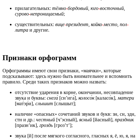
прилагательных:
тёмно
-
бордовый, юго
-
восточный,
сурово
-
непроницаемый
;
существительных:
вице
-
президент, койко
-
место, пол
-
литра
и другие.
Признаки орфограмм
Орфограммы имеют свои признаки, «маячки», которые
подсказывают: здесь нужно быть внимательнее и вспомнить
правило. Среди таких признаков можно назвать:
отсутствие ударения в корне, окончании, несовпадение
звука и буквы:
снега́
[сн’ига́],
колосо́к
[каласо́к],
матери
[мат́эр́и],
слышит
[слышыт];
наличие «опасных» сочетаний звуков и букв: зн, сн, здн,
стн и др.:
честный
[ч’эсный],
ясный
[йасный],
праздник
[празн’ик],
гроздь
[гроз’т’];
звука [й] после мягкого согласного, гласных я, ё, ю, я, на