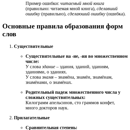
Пример ошибки:
читаемый мной книга
(правильно: читаемая мной книга),
сделавший
ошибку
(правильно),
сделаюший ошибку
(ошибка).
Основные правила образования форм
слов
Существительные
Существительные на -ие, -ия во множественном
числе:
У слова
здание
– здания, зданий, зданиям,
зданиями, о зданиях.
У слова
знамя
– знамёна, знамён, знамёнам,
знамёнами, о знамёнах.
Родительный падеж множественного числа у
сложных существительных:
Килограмм апельсинов, сто граммов конфет,
много докторов наук.
Прилагательные
Сравнительная степень: