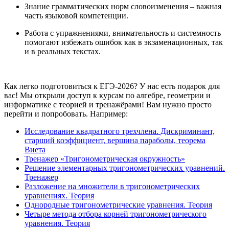
Знание грамматических норм словоизменения – важная
часть языковой компетенции.
Работа с упражнениями, внимательность и системность
помогают избежать ошибок как в экзаменационных, так
и в реальных текстах.
Как легко подготовиться к ЕГЭ-2026? У нас есть подарок для
вас! Мы открыли доступ к курсам по алгебре, геометрии и
информатике с теорией и тренажёрами! Вам нужно просто
перейти и попробовать. Например:
Исследование квадратного трехчлена. Дискриминант,
старший коэффициент, вершина параболы, теорема
Виета
Тренажер «Тригонометрическая окружность»
Решение элементарных тригонометрических уравнений.
Тренажер
Разложение на множители в тригонометрических
уравнениях. Теория
Однородные тригонометрические уравнения. Теория
Четыре метода отбора корней тригонометрического
уравнения. Теория