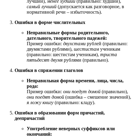
лучший),
менее худший
(правильно: худший),
самый лучший
(допускается как разговорное, в
нормативной речи – избыточность).
Ошибки в форме числительных
Неправильные формы родительного,
дательного, творительного падежей:
Пример ошибки:
двухстами
рублей (правильно:
двумястами рублями),
шестистам
ученикам
(правильно: шестистам ученикам),
триста
пятьдесят двумя
рублями (правильно).
Ошибки в спряжении глаголов
Неправильная форма времени, лица, числа,
рода:
Пример ошибки:
они поедут домой
(правильно),
они поедят домой
(ошибка – смешение значений),
я ложу книгу
(правильно: кладу).
Ошибки в образовании форм причастий,
деепричастий
Употребление неверных суффиксов или
окончаний: