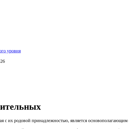
026
вительных
ая с их родовой принадлежностью, является основополагающим 