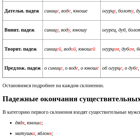
Дательн. падеж
синиц
е
, вод
е
, юноше
огурц
у
, болот
у
, д
Винит. падеж
синиц
у
, вод
у
, юношу
огурец, дуб, боло
Творит. падеж
синиц
ей
, вод
ой
, юнош
ей
огурц
ом
, дуб
ом
, 
Предлож. падеж
о синиц
е
, о вод
е
, о юнош
е
об огурц
е
, о дуб
е
,
Остановимся подробнее на каждом склонении.
Падежные окончания существительных
В категорию первого склонения входят существительные мужск
дяд
я
, юнош
а
;
матушк
а
, яблон
я
;