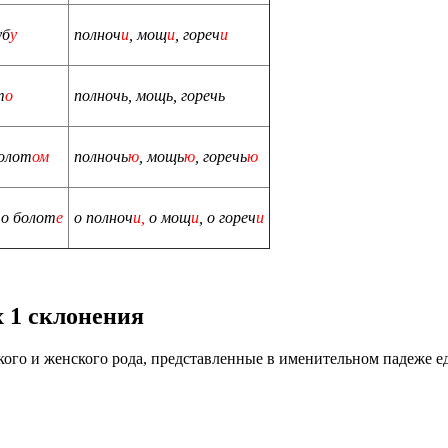
уб
у
полноч
и
, мощ
и
, гореч
и
т
о
полночь, мощь, горечь
болот
ом
полночь
ю
, мощь
ю
, горечь
ю
 о болот
е
о полноч
и,
о мощ
и
, о гореч
и
 1 склонения
ого и женского рода, представленные в именительном падеже ед