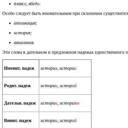
плакс
а
, ябед
а
.
Особо следует быть внимательным при склонении существитель
аппликация;
история;
авиалиния.
Эти слова в дательном и предложном падежах единственного чи
Именит. падеж
истори
я
, истори
и
Родит. падеж
истори
и
, истор
ий
Дательн. падеж
истори
и
, истори
ям
Винит. падеж
истори
и
, истор
ий