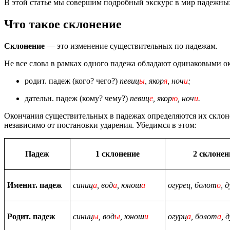
В этой статье мы совершим подробный экскурс в мир падежны
Что такое склонение
Склонение
— это изменение существительных по падежам.
Не все слова в рамках одного падежа обладают одинаковыми о
родит. падеж (кого? чего?)
певиц
ы
, якор
я
, ноч
и
;
дательн. падеж (кому? чему?)
певиц
е
, якор
ю
, ноч
и
.
Окончания существительных в падежах определяются их склон
независимо от постановки ударения. Убедимся в этом:
Падеж
1 склонение
2 склонен
Именит. падеж
синиц
а
, вод
а
, юнош
а
огурец, болот
о
, 
Родит. падеж
синиц
ы
, вод
ы
, юнош
и
огурц
а
, болот
а
, 