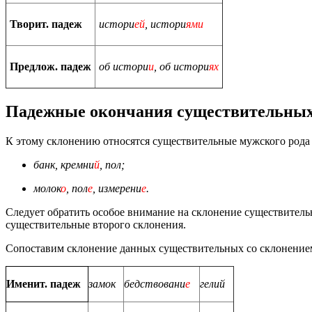
Творит. падеж
истори
ей
, истори
ями
Предлож. падеж
об истори
и
, об истори
ях
Падежные окончания существительных
К этому склонению относятся существительные мужского рода с
банк, кремни
й
, пол;
молок
о
, пол
е
, измерени
е
.
Следует обратить особое внимание на склонение существительн
существительные второго склонения.
Сопоставим склонение данных существительных со склонением 
Именит. падеж
замок
бедствовани
е
гелий