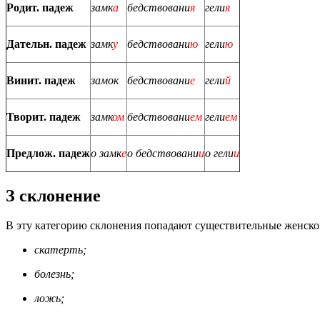
Родит. падеж
замк
а
бедствовани
я
гели
я
Дательн. падеж
замк
у
бедствовани
ю
гели
ю
Винит. падеж
замок
бедствовани
е
гели
й
Творит. падеж
замк
ом
бедствовани
ем
гели
ем
Предлож. падеж
о замк
е
о бедствовани
и
о гели
и
З склонение
В эту категорию склонения попадают существительные женского 
скатерть;
болезнь;
ложь;