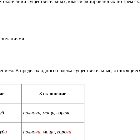
х окончаний существительных, классифицированных по трём скл
кончаниями:
ением. В пределах одного падежа существительные, относящиес
ие
3 склонение
дуб
полночь, мощь, горечь
дуб
а
полноч
и
, мощ
и
, гореч
и