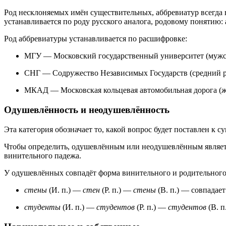
Род несклоняемых имён существительных, аббревиатур всегда 
устанавливается по роду русского аналога, родовому понятию:
Род аббревиатуры устанавливается по расшифровке:
МГУ — Московский государственный университет (мужск
СНГ — Содружество Независимых Государств (средний р
МКАД — Московская кольцевая автомобильная дорога (ж
Одушевлённость и неодушевлённость
Эта категория обозначает то, какой вопрос будет поставлен к 
Чтобы определить, одушевлённым или неодушевлённым является
винительного падежа.
У одушевлённых совпадёт форма винительного и родительного
стены
(И. п.) —
стен
(Р. п.) —
стены
(В. п.) — совпадае
студенты
(И. п.) —
студентов
(Р. п.) —
студентов
(В. п