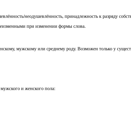
шевлённость/неодушевлённость, принадлежность к разряду собс
 неизменными при изменении формы слова.
енскому, мужскому или среднему роду. Возможен только у сущес
 мужского и женского пола: