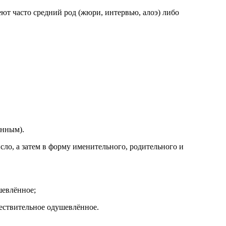
т часто средний род (жюри, интервью, алоэ) либо
ённым).
ло, а затем в форму именительного, родительного и
шевлённое;
ществительное одушевлённое.