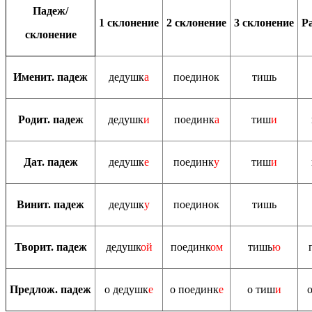
Падеж/
1 склонение
2 склонение
3 склонение
Р
склонение
Именит. падеж
дедушк
а
поединок
тишь
Родит. падеж
дедушк
и
поединк
а
тиш
и
Дат. падеж
дедушк
е
поединк
у
тиш
и
Винит. падеж
дедушк
у
поединок
тишь
Творит. падеж
дедушк
ой
поединк
ом
тишь
ю
Предлож. падеж
о дедушк
е
о поединк
е
о тиш
и