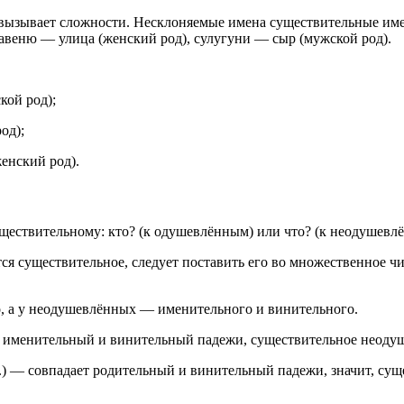
вызывает сложности. Несклоняемые имена существительные имею
 авеню — улица (женский род), сулугуни — сыр (мужской род).
ой род);
од);
енский род).
существительному: кто? (к одушевлённым) или что? (к неодушевл
 существительное, следует поставить его во множественное чис
, а у неодушевлённых — именительного и винительного.
т именительный и винительный падежи, существительное неоду
.) — совпадает родительный и винительный падежи, значит, су