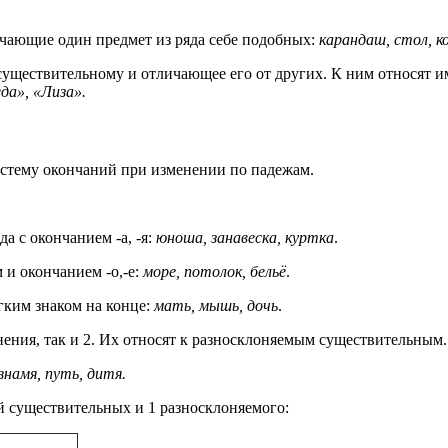
ачающие один предмет из ряда себе подобных:
карандаш, стол, к
существительному и отличающее его от других. К ним относят и
да», «Лиза».
стему окончаний при изменении по падежам.
а с окончанием -а, -я:
юноша, занавеска, куртка
.
 и окончанием -о,-е:
море, потолок, бельё
.
гким знаком на конце:
мать, мышь, дочь
.
ения, так и 2. Их относят к разносклоняемым существительным.
 знамя, путь, дитя.
й существительных и 1 разносклоняемого: