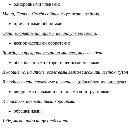
однородными членами:
Маша
,
Петя
и
Семён
собрались уезжать
из дома.
причастными оборотами:
Окно
,
закрытое шторами
,
не пропускало
света
.
деепричастными оборотами:
Дождь
,
не прекращаясь ни на минуту
,
лил
весь день.
обособленными второстепенными членами:
В кабинете, на столе, возле вазы
лежал
засохший
цветок
.
(уточ
Я
любил
вечера
,
спокойные
и
уютные
.
(обособленное определен
вводными словами и вставными конструкциями:
К счастью, новости были хорошими.
обращениями:
Тебе, мама, надо чаще отдыхать.