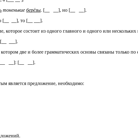
ь
тоненькие
берёзы
.
[
], но [
].
 [
], то [
].
, которое состоит из одного главного и одного или нескольких
 [
].
 котором две и более грамматических основы связаны только по
]: [
].
ым является предложение, необходимо:
дложений.