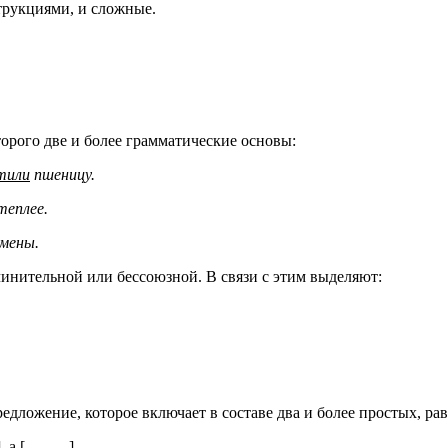
трукциями, и сложные.
торого две и более грамматические основы:
тили
пшеницу.
еплее.
емены.
инительной или бессоюзной. В связи с этим выделяют:
редложение, которое включает в составе два и более простых, 
], а [
].