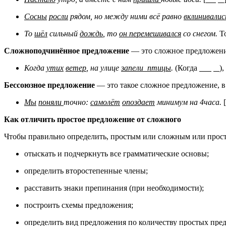
Сосны
росли
рядом, но между ними всё равно
вклинивалис
То
шёл
сильный
дождь
, то
он перемешивался
со снегом.
То
Сложноподчинённое предложение
— это сложное предложение
Когда
утих
ветер
, на улице
запели птицы
.
(Когда
),
Бессоюзное предложение
— это такое сложное предложение, в
Мы
поняли
точно:
самолёт
опоздает
минимум на 4часа.
[
Как отличить простое предложение от сложного
Чтобы правильно определить, простым или сложным или прост
отыскать и подчеркнуть все грамматические основы;
определить второстепенные члены;
расставить знаки препинания (при необходимости);
построить схемы предложения;
определить вид предложения по количеству простых пре