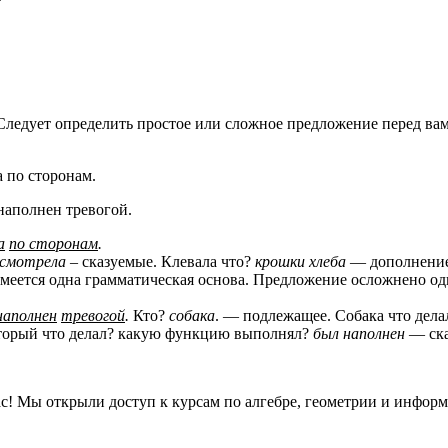
ледует определить простое или сложное предложение перед вам
 по сторонам.
наполнен тревогой.
а
по сторонам
.
смотрела
– сказуемые. Клевала что?
крошки хлеба
— дополнение
имеется одна грамматическая основа. Предложение осложнено 
наполнен
тревогой
.
Кто?
собака
. — подлежащее. Собака что дел
орый что делал? какую функцию выполнял?
был наполнен
— ска
вас! Мы открыли доступ к курсам по алгебре, геометрии и инфор