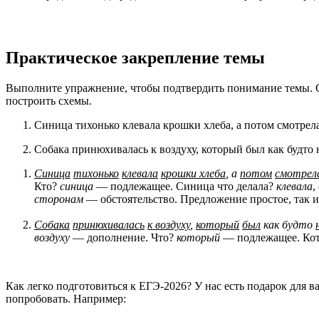
Практическое закрепление темы
Выполните упражнение, чтобы подтвердить понимание темы. С
построить схемы.
Синица тихонько клевала крошки хлеба, а потом смотрела
Собака принюхивалась к воздуху, который был как будто 
Синица
тихонько
клевала
крошки хлеба
, а
потом
смотрел
Кто?
синица
— подлежащее. Синица что делала?
клевала
,
сторонам
— обстоятельство. Предложение простое, так 
Собака
принюхивалась
к воздуху
,
который
был
как будто
воздуху
— дополнение. Что?
который
— подлежащее. Кот
Как легко подготовиться к ЕГЭ-2026? У нас есть подарок для 
попробовать. Например: