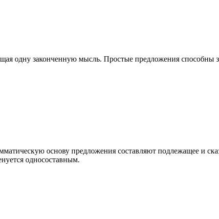
ащая одну законченную мысль. Простые предложения способны з
амматическую основу предложения составляют подлежащее и ска
енуется односоставным.