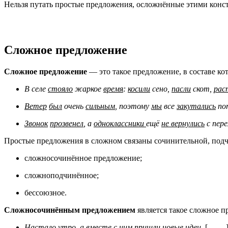
Нельзя путать простые предложения, осложнённые этими конс
Сложное предложение
Сложное предложение
— это такое предложение, в составе ко
В селе
стояло
жаркое
время
:
косили
сено,
пасли
скот,
рас
Ветер
был
очень
сильным
, поэтому
мы
все
закутались
пот
Звонок
прозвенел
, а
одноклассники
ещё
не вернулись
с пер
Простые предложения в сложном связаны сочинительной, подч
сложносочинённое предложение;
сложноподчинённое;
бессоюзное.
Сложносочинённым предложением
является такое сложное п
Настало
утро, а вместе с ним
пришли
новые идеи.
[