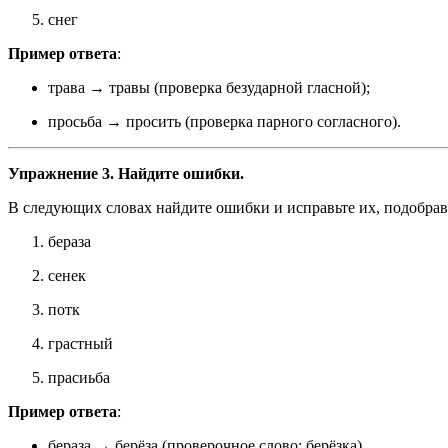
снег
Пример ответа
:
трава → травы (проверка безударной гласной);
просьба → просить (проверка парного согласного).
Упражнение 3. Найдите ошибки.
В следующих словах найдите ошибки и исправьте их, подобрав
бераза
сенек
потк
грастный
прасиьба
Пример ответа
:
бераза → берёза (проверочное слово: берёзка).