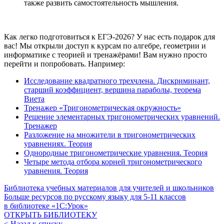
также развить самостоятельность мышления.
Как легко подготовиться к ЕГЭ-2026? У нас есть подарок для
вас! Мы открыли доступ к курсам по алгебре, геометрии и
информатике с теорией и тренажёрами! Вам нужно просто
перейти и попробовать. Например:
Исследование квадратного трехчлена. Дискриминант,
старший коэффициент, вершина параболы, теорема
Виета
Тренажер «Тригонометрическая окружность»
Решение элементарных тригонометрических уравнений.
Тренажер
Разложение на множители в тригонометрических
уравнениях. Теория
Однородные тригонометрические уравнения. Теория
Четыре метода отбора корней тригонометрического
уравнения. Теория
Библиотека учебных материалов для учителей и школьников
Больше ресурсов по русскому языку для
5-11
классов
в библиотеке «1С:Урок»
ОТКРЫТЬ БИБЛИОТЕКУ
< Назад к списку