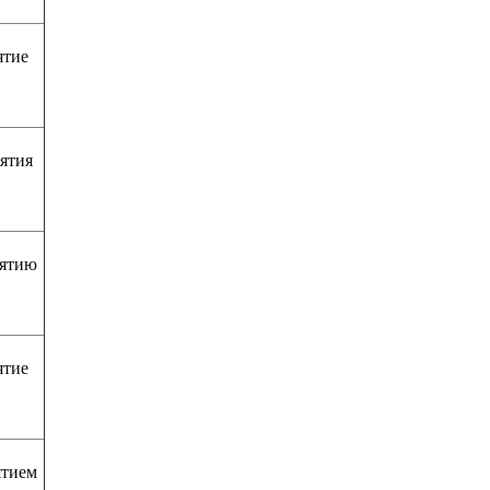
ятие
ятия
иятию
ятие
ятием