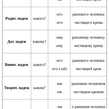
-ого
ранимого человека
Родит. падеж
какого?
-его
чистящего крема
-ому
ранимому человеку
Дат. падеж
какому?
-ему
чистящему крему
-ого
ранимого человека
Винит. падеж
какого?
-его (-ий)
чистящий крем
-им
ранимым человеком
Творит. падеж
каким?
-ем
чистящим кремом
-ом
о ранимом человеке