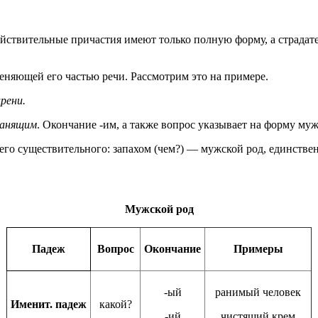
ействительные причастия имеют только полную форму, а страда
еняющей его частью речи. Рассмотрим это на примере.
рени.
анящим
. Окончание -им, а также вопрос указывает на форму му
го существительного: запахом (чем?) — мужской род, единстве
Мужской род
Падеж
Вопрос
Окончание
Примеры
-ый
ранимый человек
Именит. падеж
какой?
-ий
чистящий крем