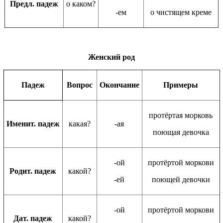
Предл. падеж
о каком?
-ем
о чистящем креме
Женский род
Падеж
Вопрос
Окончание
Примеры
протёртая морковь
Именит. падеж
какая?
-ая
поющая девочка
-ой
протёртой моркови
Родит. падеж
какой?
-ей
поющей девочки
-ой
протёртой моркови
Дат. падеж
какой?