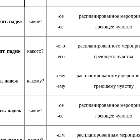
-ое
распланированное меропри
ит. падеж
какое?
-ее
греющее чувство
-ого
распланированного меропри
ит. падеж
какого?
-его
греющего чувства
-ому
распланированному меропр
т. падеж
какому?
-ему
греющему чувству
-ое
распланированное меропри
ит. падеж
какое?
-ее
греющее чувство
-ым
распланированным меропри