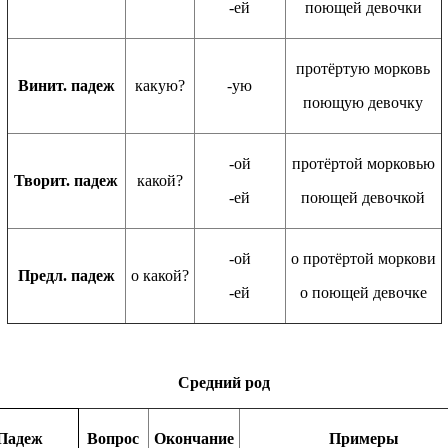
-ей
поющей девочки
протёртую морковь
Винит. падеж
какую?
-ую
поющую девочку
-ой
протёртой морковью
Творит. падеж
какой?
-ей
поющей девочкой
-ой
о протёртой моркови
Предл. падеж
о какой?
-ей
о поющей девочке
Средний род
Падеж
Вопрос
Окончание
Примеры