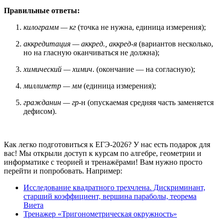
Правильные ответы:
килограмм — кг
(точка не нужна, единица измерения);
аккредитация — аккред., аккред-я
(вариантов несколько,
но на гласную оканчиваться не должна);
химический — химич
. (окончание — на согласную);
миллиметр — мм
(единица измерения);
гражданин — гр-
н (опускаемая средняя часть заменяется
дефисом).
Как легко подготовиться к ЕГЭ-2026? У нас есть подарок для
вас! Мы открыли доступ к курсам по алгебре, геометрии и
информатике с теорией и тренажёрами! Вам нужно просто
перейти и попробовать. Например:
Исследование квадратного трехчлена. Дискриминант,
старший коэффициент, вершина параболы, теорема
Виета
Тренажер «Тригонометрическая окружность»