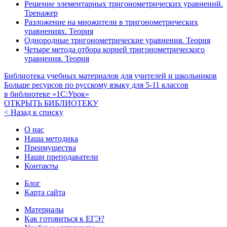
Решение элементарных тригонометрических уравнений.
Тренажер
Разложение на множители в тригонометрических
уравнениях. Теория
Однородные тригонометрические уравнения. Теория
Четыре метода отбора корней тригонометрического
уравнения. Теория
Библиотека учебных материалов для учителей и школьников
Больше ресурсов по русскому языку для
5-11
классов
в библиотеке «1С:Урок»
ОТКРЫТЬ БИБЛИОТЕКУ
< Назад к списку
О нас
Наша методика
Преимущества
Наши преподаватели
Контакты
Блог
Карта сайта
Материалы
Как готовиться к ЕГЭ?