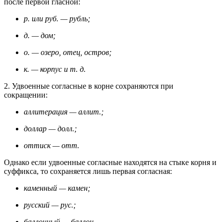
после первой гласной:
р. или руб. — рубль;
д. — дом;
о. — озеро, отец, остров;
к. — корпус и т. д.
2. Удвоенные согласные в корне сохраняются при
сокращении:
аллитерация — аллит.;
доллар — долл.;
оттиск — отт.
Однако если удвоенные согласные находятся на стыке корня и
суффикса, то сохраняется лишь первая согласная:
каменный — камен;
русский — рус.;
баллонный — баллон.