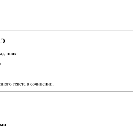
ГЭ
аданиях:
а.
зного текста в сочинении.
ями