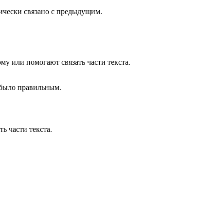
ически связано с предыдущим.
у или помогают связать части текста.
 было правильным.
ь части текста.