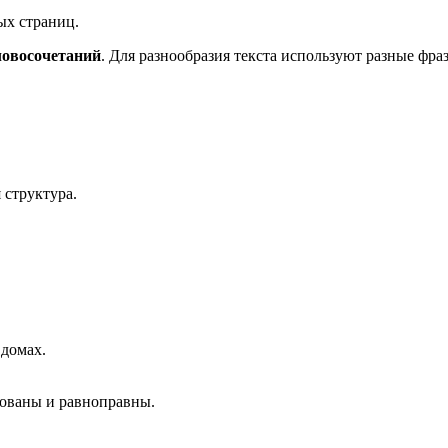
ых страниц.
ловосочетаний
. Для разнообразия текста используют разные фра
 структура.
домах.
рованы и равноправны.