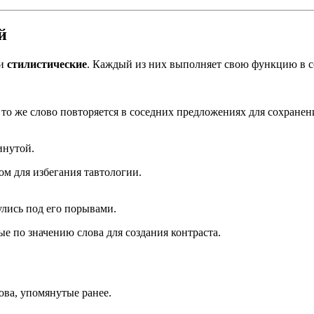
й
и
стилистические
. Каждый из них выполняет свою функцию в со
 то же слово повторяется в соседних предложениях для сохранен
инутой.
ом для избегания тавтологии.
улись под его порывами.
е по значению слова для создания контраста.
ова, упомянутые ранее.