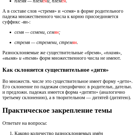
племя — плем
ен
и, плем
ён
.
А в составе слов «стремя» и «семя» в форме родительного
падежа множественного числа к корню присоединяется
суффикс -ян-:
семя — семени, сем
ян
;
стремя — стремени, стрем
ян
.
Разносклоняемые же существительные
«бремя», «пламя»,
«вымя» и «темя»
форм множественного числа не имеют.
Как склоняется существительное «дитя»
Во множеств. числе это существительное имеет форму «дети».
Его склонение по падежам специфично: в родительн, дательн.
и предложн. падежах имеется форма «дитяти» (аналогично
третьему склонению), а в творительном — дитятей (дитятею).
Практическое закрепление темы
Ответьте на вопросы:
Каково количество разносклоняемых имён