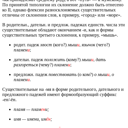
По принятой типологии их склонение должно быть отнесено
ко II, однако флексии разносклоняемых существительных
отличны от склонения слов, к примеру, «город» или «море».
В родительн., дательн. и предлож. падежах единств. числа эти
существительные обладают окончанием -и, как и формы
существительных третьего склонения, к примеру, «мышь».
родит. падеж
хвост
(кого?)
мыш
и
,
язычок
(чего?)
пламен
и
;
дательн. падеж
положить
(кому?)
мыш
и
,
дать
разгореться
(чему?)
пламен
и
;
предложн. падеж
повествовать
(о ком?)
о
мыш
и
,
о
пламен
и
.
Существительные на -мя в форме родительного, дательного и
предложного падежей имеют формообразующий суффикс
-ен/-ён.
пламя — плам
ен
и;
имя — имени, им
ён
;