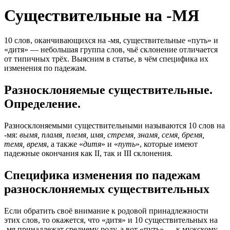
Существительные на -МЯ
10 слов, оканчивающихся на -мя, существительные «путь» и
«дитя» — небольшая группа слов, чьё склонение отличается
от типичных трёх. Выясним в статье, в чём специфика их
изменения по падежам.
Разносклоняемые существительные.
Определение.
Разносклоняемыми существительными называются 10 слов на
-мя:
вымя, пламя, племя, имя, стремя, знамя, семя, бремя,
темя, время
, а также «
дитя
» и «
путь
», которые имеют
падежные окончания как II, так и III склонения.
Специфика изменения по падежам
разносклоняемых существительных
Если обратить своё внимание к родовой принадлежности
этих слов, то окажется, что «дитя» и 10 существительных на
-мя принадлежат среднему роду, а вот «путь» — к мужскому.