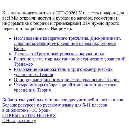
Как легко подготовиться к ЕГЭ-2026? У нас есть подарок для
вас! Мы открыли доступ к курсам по алгебре, геометрии и
информатике с теорией и тренажёрами! Вам нужно просто
перейти и попробовать. Например:
Исследование квадратного трехчлена. Дискриминант,
старший коэффициент, вершина параболы, теорема
Виета
Тренажер «Тригонометрическая окружность»
Решение элементарных тригонометрических уравнений.
Тренажер
Разложение на множители в тригонометрических
уравнениях. Теория
Однородные тригонометрические уравнения. Теория
Четыре метода отбора корней тригонометрического
уравнения. Теория
Библиотека учебных материалов для учителей и школьников
Больше ресурсов по русскому языку для
5-11
классов
в библиотеке «1С:Урок»
ОТКРЫТЬ БИБЛИОТЕКУ
< Назад к списку