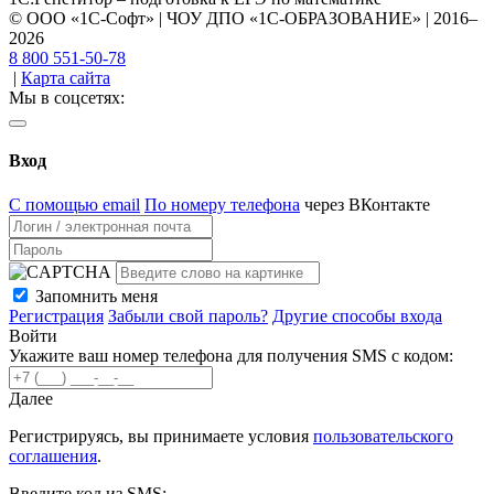
© ООО «1С-Софт» | ЧОУ ДПО «1С-ОБРАЗОВАНИЕ» | 2016–
2026
8 800 551-50-78
|
Карта сайта
Мы в соцсетях:
Вход
С помощью email
По номеру телефона
через ВКонтакте
Запомнить меня
Регистрация
Забыли свой пароль?
Другие способы входа
Войти
Укажите ваш номер телефона для получения SMS с кодом:
Далее
Регистрируясь, вы принимаете условия
пользовательского
соглашения
.
Введите код из SMS: