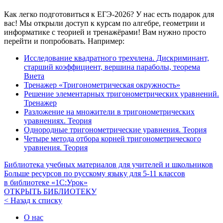
Как легко подготовиться к ЕГЭ-2026? У нас есть подарок для
вас! Мы открыли доступ к курсам по алгебре, геометрии и
информатике с теорией и тренажёрами! Вам нужно просто
перейти и попробовать. Например:
Исследование квадратного трехчлена. Дискриминант,
старший коэффициент, вершина параболы, теорема
Виета
Тренажер «Тригонометрическая окружность»
Решение элементарных тригонометрических уравнений.
Тренажер
Разложение на множители в тригонометрических
уравнениях. Теория
Однородные тригонометрические уравнения. Теория
Четыре метода отбора корней тригонометрического
уравнения. Теория
Библиотека учебных материалов для учителей и школьников
Больше ресурсов по русскому языку для
5-11
классов
в библиотеке «1С:Урок»
ОТКРЫТЬ БИБЛИОТЕКУ
< Назад к списку
О нас