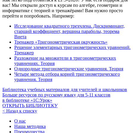
вас! Мы открыли доступ к курсам по алгебре, геометрии и
информатике с теорией и тренажёрами! Вам нужно просто
перейти и попробовать. Например:
Исследование квадратного трехчлена. Дискриминант,
старший коэффициент, вершина параболы, теорема
Виета
Тренажер «Тригонометрическая окружность»
Решение элементарных тригонометрических уравнений.
Тренажер
Разложение на множители в тригонометрических
уравнениях. Теория
Однородные тригонометрические уравнения. Теория
Четыре метода отбора корней тригонометрического
уравнения. Теория
Библиотека учебных материалов для учителей и школьников
Больше ресурсов по русскому языку для
5-11
классов
в библиотеке «1С:Урок»
ОТКРЫТЬ БИБЛИОТЕКУ
< Назад к списку
О нас
Наша методика
Преимущества