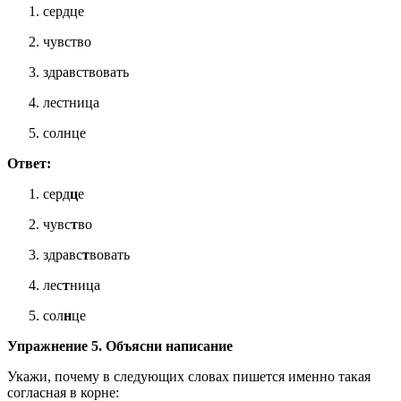
сердце
чувство
здравствовать
лестница
солнце
Ответ:
серд
ц
е
чувс
т
во
здравс
т
вовать
лес
т
ница
сол
н
це
Упражнение 5. Объясни написание
Укажи, почему в следующих словах пишется именно такая
согласная в корне: