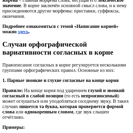
Корень
– главная морфема слова, несущая его
лексическое
значение
. В корне заключён основной смысл слова, и к нему
присоединяются другие морфемы: приставки, суффиксы,
окончания.
Подробнее ознакомиться с темой «Написание корней»
можно
здесь
.
Случаи орфографической
вариативности согласных в корне
Правописание согласных в корне регулируется несколькими
группами орфографических правил. Основные из них:
1. Парные звонкие и глухие согласные на конце корня
Правило:
На конце корня под ударением
глухой и звонкий
согласный в слабой позиции
(то есть
непроизносимый
)
может оглушаться или уподобляться соседнему звуку. В таких
случаях
пишется та буква, которая проверяется формой
слова
или
однокоренным словом
, где звук слышен
отчётливо.
Примеры: