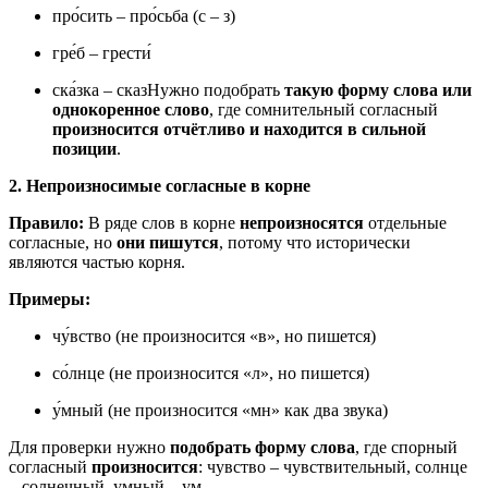
про́сить – про́сьба (с – з)
гре́б – грести́
ска́зка – сказНужно подобрать
такую форму слова или
однокоренное слово
, где сомнительный согласный
произносится отчётливо и находится в сильной
позиции
.
2. Непроизносимые согласные в корне
Правило:
В ряде слов в корне
непроизносятся
отдельные
согласные, но
они пишутся
, потому что исторически
являются частью корня.
Примеры:
чу́вство (не произносится «в», но пишется)
со́лнце (не произносится «л», но пишется)
у́мный (не произносится «мн» как два звука)
Для проверки нужно
подобрать форму слова
, где спорный
согласный
произносится
: чувство – чувствительный, солнце
– солнечный, умный – ум.