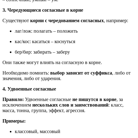
3. Чередующиеся согласные в корне
Существуют
корни с чередованием согласных
, например:
лаг/лож: полагать – положить
кас/кос: касаться – коснуться
бер/бир: забирать – заберу
Они также могут влиять на согласную в корне.
Необходимо помнить:
выбор зависит от суффикса
, либо от
значения, либо от ударения.
4. Удвоенные согласные
Правило:
Удвоенные согласные
не пишутся в корне
, за
исключением
нескольких слов и заимствований
: класс,
масса, тонна, группа, эффект, агрессия.
Примеры:
классовый, массовый